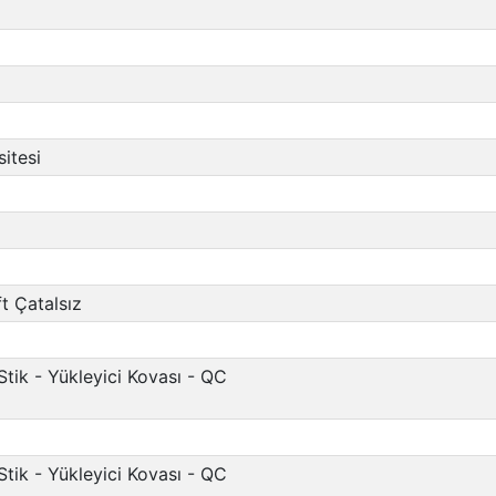
itesi
ft Çatalsız
Stik - Yükleyici Kovası - QC
Stik - Yükleyici Kovası - QC