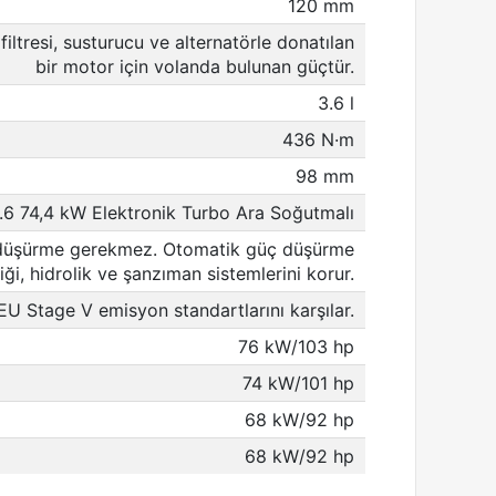
120 mm
 filtresi, susturucu ve alternatörle donatılan
bir motor için volanda bulunan güçtür.
3.6 l
436 N·m
98 mm
.6 74,4 kW Elektronik Turbo Ara Soğutmalı
düşürme gerekmez. Otomatik güç düşürme
iği, hidrolik ve şanzıman sistemlerini korur.
EU Stage V emisyon standartlarını karşılar.
76 kW/103 hp
74 kW/101 hp
68 kW/92 hp
68 kW/92 hp