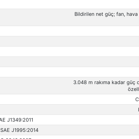
Bildirilen net güç; fan, hava
3.048 m rakıma kadar güç 
özell
C
SAE J1349:2011
ç SAE J1995:2014