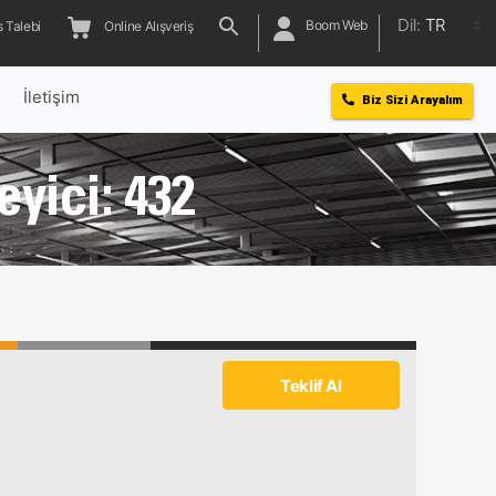
Dil:
TR
Boom Web
 Talebi
Online Alışveriş
l
İletişim
Biz Sizi Arayalım
eyici: 432
Teklif Al