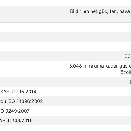
Bildirilen net güç; fan, hava
C3
3.048 m rakıma kadar güç 
özell
ç SAE J1995:2014
ücü ISO 14396:2002
ISO 9249:2007
SAE J1349:2011