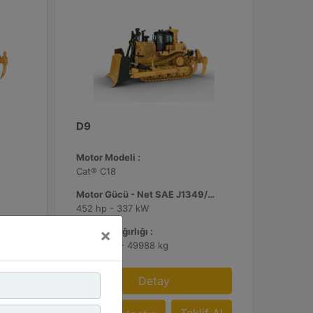
D9
Motor Modeli :
Cat® C18
Motor Gücü - Net SAE J1349/ISO 9249 :
452 hp - 337 kW
×
Çalışma Ağırlığı :
110225 lb - 49988 kg
Detay