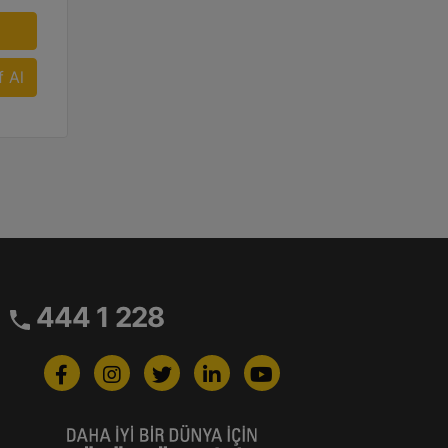
f Al
444 1 228