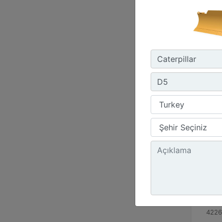
D5
Moto
Cat C
Güç -
170 
Çalış
4226