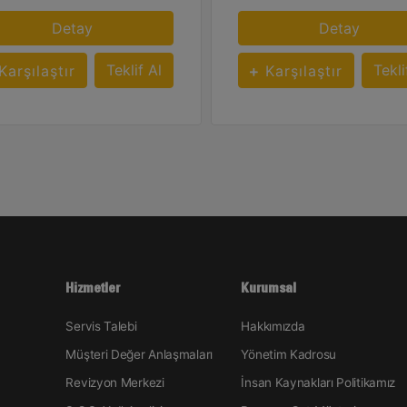
Detay
Detay
Teklif Al
Tekli
Karşılaştır
Karşılaştır
Hizmetler
Kurumsal
Servis Talebi
Hakkımızda
Müşteri Değer Anlaşmaları
Yönetim Kadrosu
Revizyon Merkezi
İnsan Kaynakları Politikamız