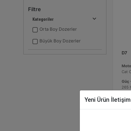
Filtre
Kategoriler
Orta Boy Dozerler
Büyük Boy Dozerler
D7
Moto
Cat 
Güç -
265 
Çalış
Yeni Ürün İletişi
6564