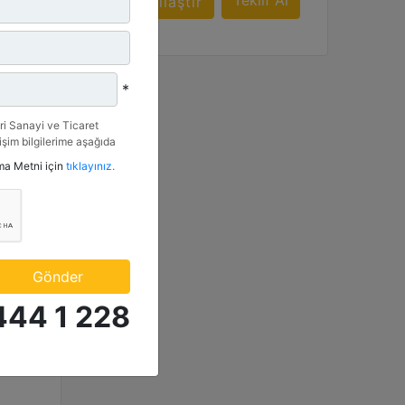
f Al
Teklif Al
Karşılaştır
*
i Sanayi ve Ticaret
tişim bilgilerime aşağıda
etkinlik ve özel fırsatlar
tma Metni için
tıklayınız.
n veriyorum.
Gönder
444 1 228