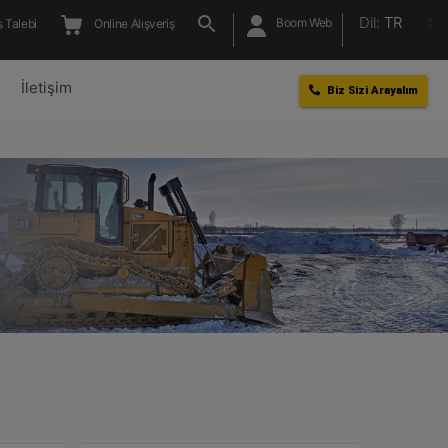
Dil:
TR
Boom Web
 Talebi
Online Alışveriş
l
İletişim
Biz Sizi Arayalım