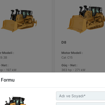
D8
r Modeli :
Motor Modeli :
C9.3B
Cat C15
 Net :
Güç - Net :
hp - 197 kW
363 hp - 271 kW
ma Ağırlığı :
Çalışma Ağırlığı :
m Formu
4 lb - 29776 kg
87083 lb - 39500 kg
Detay
Detay