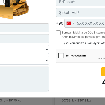
Teklif Al
Tekli
Karşılaştır
Karşılaştır
+90
Borusan Makina ve Güç Sistemler
Anonim Şirketi ile paylaştığım ile
belirttiğim kanallardan kampanya, 
Kişisel verilerinize ilişkin Aydınla
ile ilgili mesaj gönderilmesine izi
D6
r Modeli :
Motor Modeli :
7.1
Cat C9.3B
 Net :
Güç - Net :
hp - 127 kW
215 hp - 161 kW
ma Ağırlığı :
Çalışma Ağırlığı :
3 lb - 19170 kg
50733 lb - 23012 kg