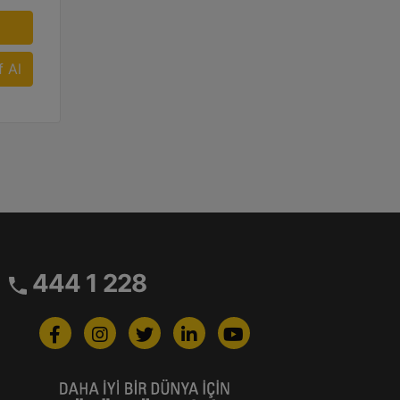
f Al
444 1 228