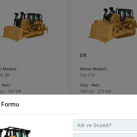
D8
r Modeli :
Motor Modeli :
C9.3B
Cat C15
 Net :
Güç - Net :
hp - 197 kW
363 hp - 271 kW
ma Ağırlığı :
Çalışma Ağırlığı :
m Formu
4 lb - 29776 kg
87083 lb - 39500 kg
Detay
Detay