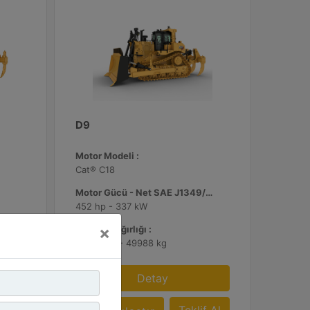
D9
Motor Modeli :
Cat® C18
Motor Gücü - Net SAE J1349/ISO 9249 :
452 hp - 337 kW
×
Çalışma Ağırlığı :
110225 lb - 49988 kg
Detay