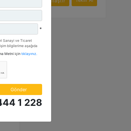
f Al
Teklif Al
Karşılaştır
*
i Sanayi ve Ticaret
tişim bilgilerime aşağıda
etkinlik ve özel fırsatlar
tma Metni için
tıklayınız.
n veriyorum.
Gönder
444 1 228