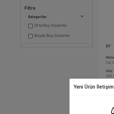
Filtre
Kategoriler
Orta Boy Dozerler
Büyük Boy Dozerler
D7
Moto
Cat 
Güç -
265 
Çalış
Yeni Ürün İletişi
6564