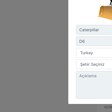
D5
Moto
Cat C
Güç -
170 
Çalış
4226