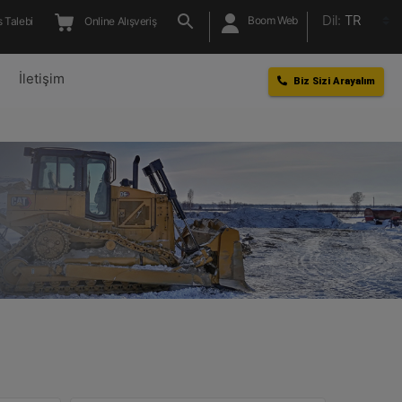
Dil:
TR
Boom Web
 Talebi
Online Alışveriş
l
İletişim
Biz Sizi Arayalım