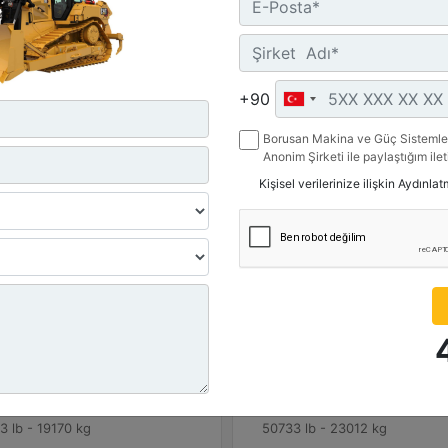
Teklif Al
Tekli
Karşılaştır
Karşılaştır
+90
Borusan Makina ve Güç Sistemler
Anonim Şirketi ile paylaştığım ile
belirttiğim kanallardan kampanya, 
Kişisel verilerinize ilişkin Aydınla
ile ilgili mesaj gönderilmesine izi
D6
r Modeli :
Motor Modeli :
7.1
Cat C9.3B
 Net :
Güç - Net :
hp - 127 kW
215 hp - 161 kW
ma Ağırlığı :
Çalışma Ağırlığı :
3 lb - 19170 kg
50733 lb - 23012 kg