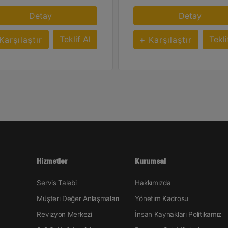
Detay
Detay
Teklif Al
Tekli
Karşılaştır
Karşılaştır
Hizmetler
Kurumsal
Servis Talebi
Hakkımızda
Müşteri Değer Anlaşmaları
Yönetim Kadrosu
Revizyon Merkezi
İnsan Kaynakları Politikamız