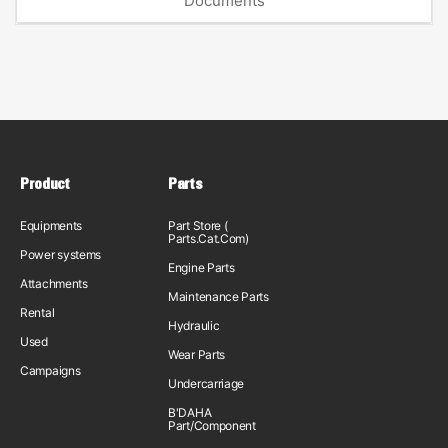
Documents
Product
Parts
Equipments
Part Store (
Parts.Cat.Com)
Power systems
Engine Parts
Attachments
Maintenance Parts
Rental
Hydraulic
Used
Wear Parts
Campaigns
Undercarriage
B'DAHA
Part/Component