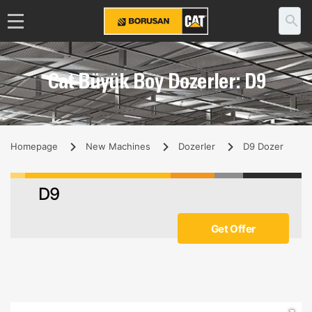
Cat Büyük Boy Dozerler: D9
Homepage
New Machines
Dozerler
D9 Dozer
D9
Get Offer