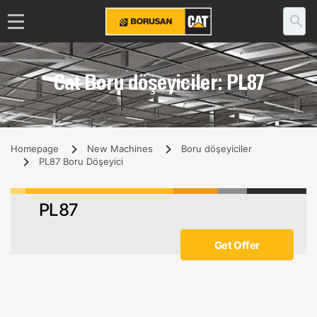
Cat Boru döşeyiciler: PL87
Homepage
New Machines
Boru döşeyiciler
PL87 Boru Döşeyici
PL87
Get Offer