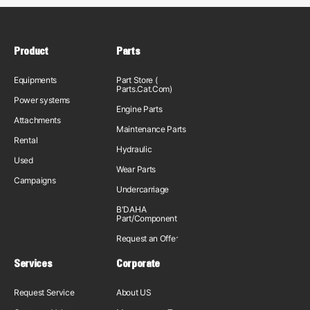
Product
Parts
Equipments
Part Store (
Parts.Cat.Com)
Power systems
Engine Parts
Attachments
Maintenance Parts
Rental
Hydraulic
Used
Wear Parts
Campaigns
Undercarriage
B'DAHA
Part/Component
Request an Offer
Services
Corporate
Request Service
About US