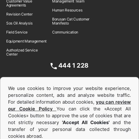
Customer Value
Management Team
Agreements
Human Resources
Revision Center
Borusan Cat Customer
Sos Oil Analysis
Manifesto
Field Service
Communication
Equipment Management
Authorized Service
Center
444 1 228
We use cookies to improve your website experience,
personalize content, ads and analyze website traffic.
For detailed information about cookies,
you can review
our Cookie Policy
You can click the «Accept All
Cookies» button to approve the use of cookies that are
not strictly necessary
'Accept All Cookies'
and the
Equipments and Power Systems Used
transfer of your personal data collected through
cookies abroad.
and Rental