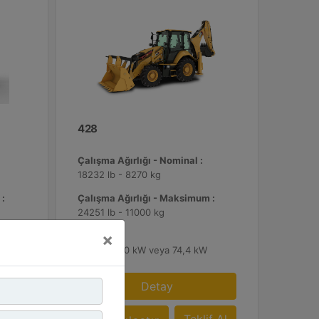
428
Çalışma Ağırlığı - Nominal :
18232 lb - 8270 kg
 :
Çalışma Ağırlığı - Maksimum :
24251 lb - 11000 kg
×
Güç :
55,4 kW, 70 kW veya 74,4 kW
Detay