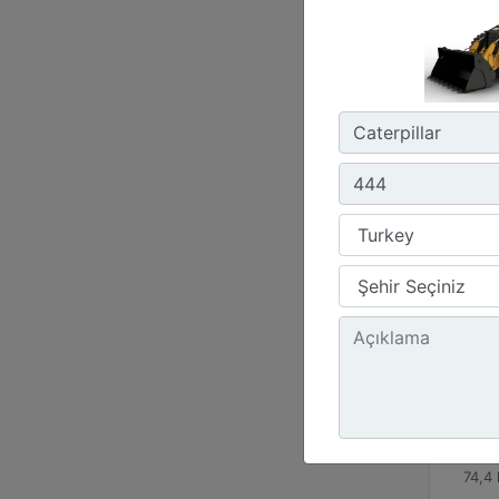
432
Çalış
18671
Çalı
24251
Güç 
74,4