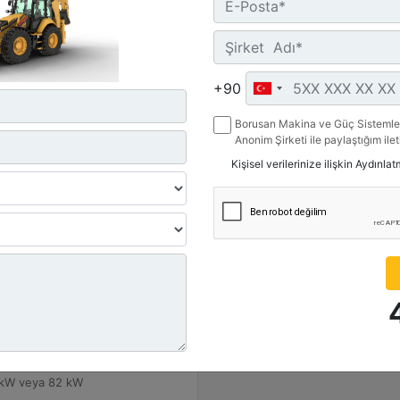
Teklif Al
Tekli
Karşılaştır
Karşılaştır
+90
Borusan Makina ve Güç Sistemler
Anonim Şirketi ile paylaştığım ile
belirttiğim kanallardan kampanya, 
Kişisel verilerinize ilişkin Aydınla
ile ilgili mesaj gönderilmesine izi
ma Ağırlığı - Nominal :
 lb - 8469 kg
şma Ağırlığı - Maksimum :
 lb - 11000 kg
:
 kW veya 82 kW