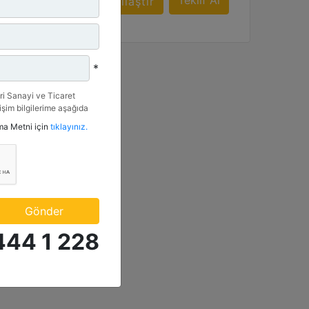
f Al
Teklif Al
Karşılaştır
*
i Sanayi ve Ticaret
tişim bilgilerime aşağıda
etkinlik ve özel fırsatlar
tma Metni için
tıklayınız.
n veriyorum.
Gönder
444 1 228