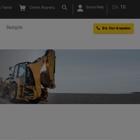
Dil:
TR
Boom Web
 Talebi
Online Alışveriş
l
İletişim
Biz Sizi Arayalım