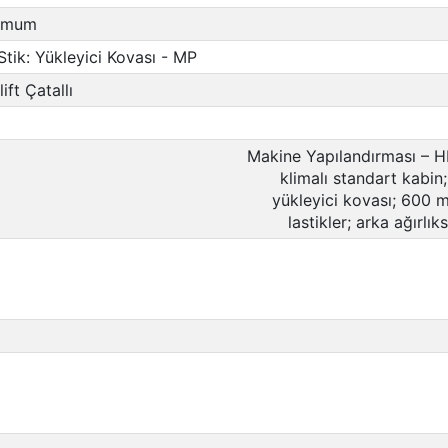
simum
Stik: Yükleyici Kovası - MP
ift Çatallı
Makine Yapılandırması – H
klimalı standart kabi
yükleyici kovası; 600
lastikler; arka ağırlı