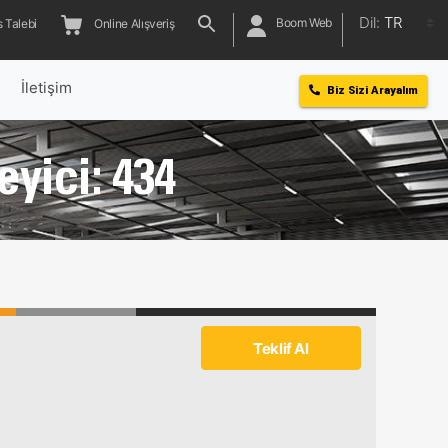
Dil:
TR
Boom Web
 Talebi
Online Alışveriş
l
İletişim
Biz Sizi Arayalım
eyici: 434
Teklif Al