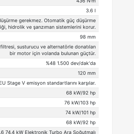
436 N·m
3.6 l
düşürme gerekmez. Otomatik güç düşürme
iği, hidrolik ve şanzıman sistemlerini korur.
98 mm
 filtresi, susturucu ve alternatörle donatılan
bir motor için volanda bulunan güçtür.
%48 1.500 dev/dak'da
120 mm
EU Stage V emisyon standartlarını karşılar.
68 kW/92 hp
76 kW/103 hp
74 kW/101 hp
68 kW/92 hp
.6 74,4 kW Elektronik Turbo Ara Soğutmalı