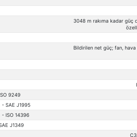
3048 m rakıma kadar güç 
özell
Bildirilen net güç; fan, hava
 ISO 9249
ç - SAE J1995
ç - ISO 14396
 SAE J1349
C3