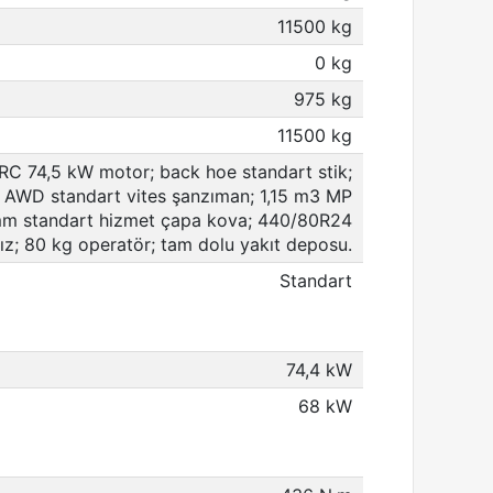
11500 kg
0 kg
975 kg
11500 kg
RC 74,5 kW motor; back hoe standart stik;
n; AWD standart vites şanzıman; 1,15 m3 MP
 mm standart hizmet çapa kova; 440/80R24
ksız; 80 kg operatör; tam dolu yakıt deposu.
Standart
74,4 kW
68 kW