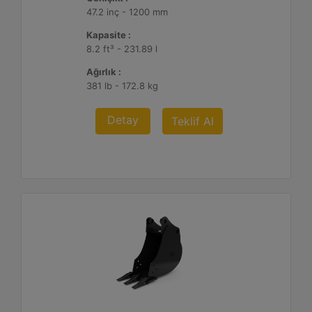
47.2 inç - 1200 mm
Kapasite :
8.2 ft³ - 231.89 l
Ağırlık :
381 lb - 172.8 kg
Detay
Teklif Al