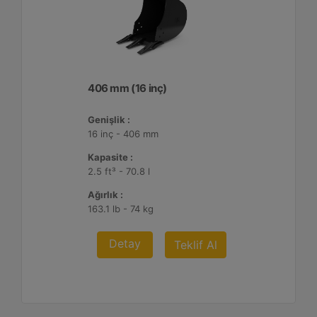
406 mm (16 inç)
Genişlik :
16 inç - 406 mm
Kapasite :
2.5 ft³ - 70.8 l
Ağırlık :
163.1 lb - 74 kg
Detay
Teklif Al