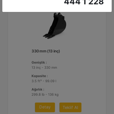
444 1 228
330 mm (13 inç)
Genişlik :
13 inç - 330 mm
Kapasite :
3.5 ft³ - 99.09 l
Ağırlık :
299.8 lb - 136 kg
Detay
Teklif Al