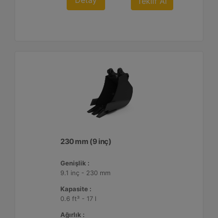
Detay
Teklif Al
230 mm (9 inç)
Genişlik :
9.1 inç - 230 mm
Kapasite :
0.6 ft³ - 17 l
Ağırlık :