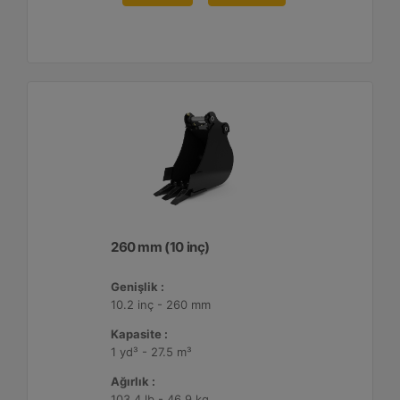
260 mm (10 inç)
Genişlik :
10.2 inç - 260 mm
Kapasite :
1 yd³ - 27.5 m³
Ağırlık :
103.4 lb - 46.9 kg