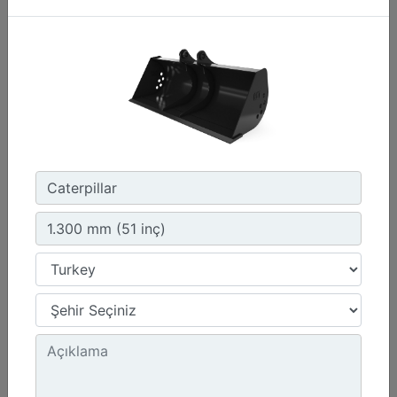
260 mm (10 inç)
Genişlik :
10.2 inç - 260 mm
Kapasite :
1.2 ft³ - 34 l
Ağırlık :
112.2 lb - 50.9 kg
Detay
Teklif Al