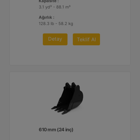
Kapasite :
3.1 yd³ - 88.1 m³
Ağırlık :
128.3 lb - 58.2 kg
Detay
Teklif Al
610 mm (24 inç)