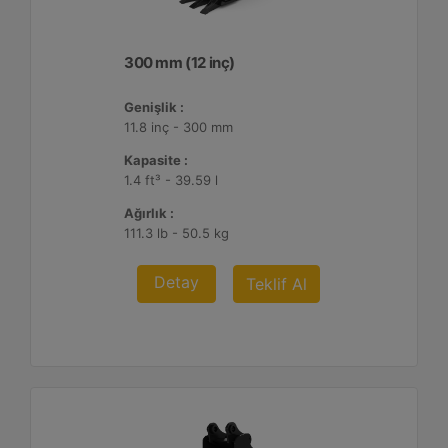
300 mm (12 inç)
Genişlik :
11.8 inç - 300 mm
Kapasite :
1.4 ft³ - 39.59 l
Ağırlık :
111.3 lb - 50.5 kg
Detay
Teklif Al