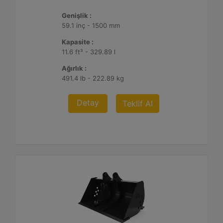
Genişlik :
59.1 inç - 1500 mm
Kapasite :
11.6 ft³ - 329.89 l
Ağırlık :
491.4 lb - 222.89 kg
Detay
Teklif Al