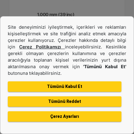
1.000 mm (39 inç)
Site deneyiminizi iyileştirmek, içerikleri ve reklamları
Genişlik :
kişiselleştirmek ve site trafiğini analiz etmek amacıyla
39.4 inç - 1000 mm
çerezler kullanıyoruz. Çerezler hakkında detaylı bilgi
Kapasite :
için
Çerez Politikamızı
inceleyebilirsiniz. Kesinlikle
6 ft³ - 169.89 l
gerekli olmayan çerezlerin kullanımına ve çerezler
aracılığıyla toplanan kişisel verilerinizin yurt dışına
Ağırlık :
258.6 lb - 117.3 kg
aktarılmasına onay vermek için
'Tümünü Kabul Et'
butonuna tıklayabilirsiniz.
Detay
Teklif Al
Tümünü Kabul Et
Tümünü Reddet
Çerez Ayarları