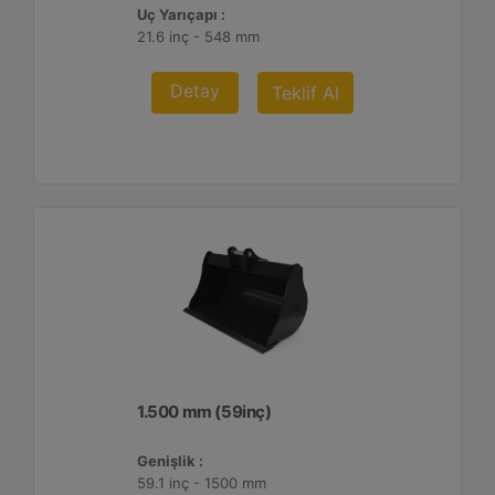
Uç Yarıçapı :
21.6 inç - 548 mm
Detay
Teklif Al
1.500 mm (59inç)
Genişlik :
59.1 inç - 1500 mm