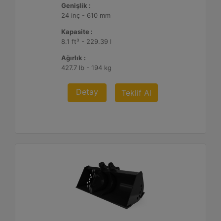
Genişlik :
24 inç - 610 mm
Kapasite :
8.1 ft³ - 229.39 l
Ağırlık :
427.7 lb - 194 kg
Detay
Teklif Al