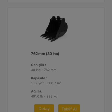
762 mm (30 inç)
Genişlik :
30 inç - 762 mm
Kapasite :
10.9 yd³ - 308.7 m³
Ağırlık :
491.6 lb - 223 kg
Detay
Teklif Al