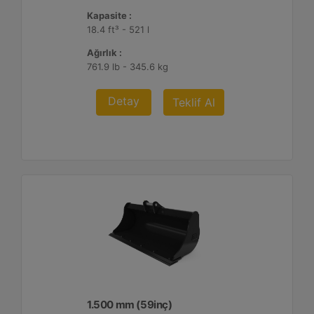
Kapasite :
18.4 ft³ - 521 l
Ağırlık :
761.9 lb - 345.6 kg
Detay
Teklif Al
1.500 mm (59inç)