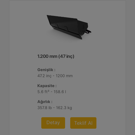
1.200 mm (47 inç)
Genişlik :
47.2 inç - 1200 mm
Kapasite :
5.6 ft³ - 158.6 l
Ağırlık :
357.8 lb - 162.3 kg
Detay
Teklif Al