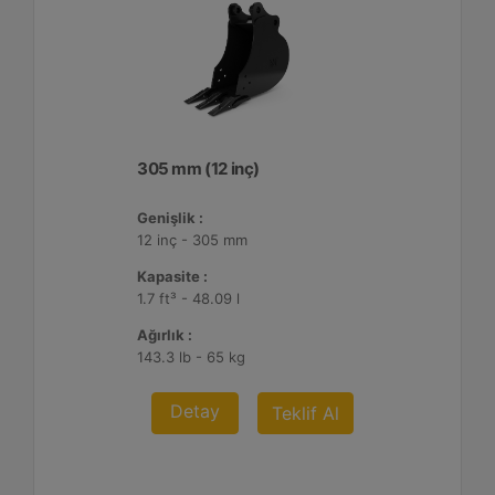
305 mm (12 inç)
Genişlik :
12 inç - 305 mm
Kapasite :
1.7 ft³ - 48.09 l
Ağırlık :
143.3 lb - 65 kg
Detay
Teklif Al