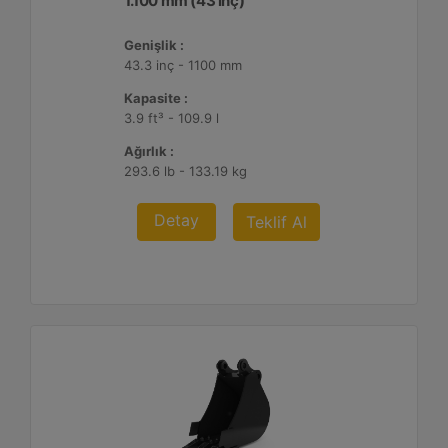
1.100 mm (43 inç)
Genişlik :
43.3 inç - 1100 mm
Kapasite :
3.9 ft³ - 109.9 l
Ağırlık :
293.6 lb - 133.19 kg
Detay
Teklif Al