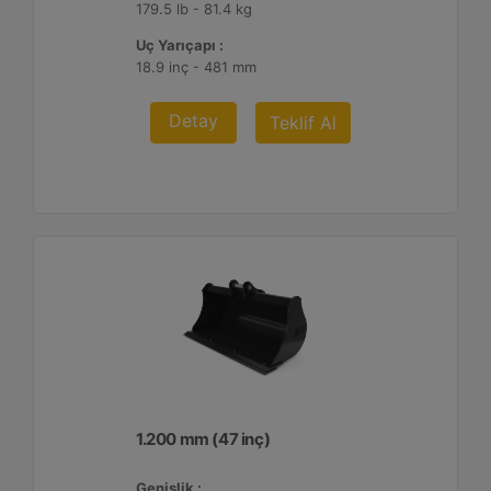
179.5 lb - 81.4 kg
Uç Yarıçapı :
18.9 inç - 481 mm
Detay
Teklif Al
1.200 mm (47 inç)
Genişlik :