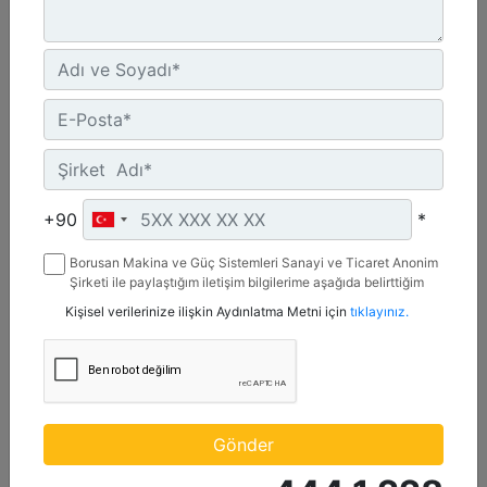
1.200 mm (47 inç)
Genişlik :
+90
*
47.2 inç - 1200 mm
Kapasite :
Borusan Makina ve Güç Sistemleri Sanayi ve Ticaret Anonim
9.2 ft³ - 259.89 l
Şirketi ile paylaştığım iletişim bilgilerime aşağıda belirttiğim
kanallardan kampanya, etkinlik ve özel fırsatlar ile ilgili
Kişisel verilerinize ilişkin Aydınlatma Metni için
tıklayınız.
Ağırlık :
mesaj gönderilmesine izin veriyorum.
410.5 lb - 186.19 kg
Detay
Teklif Al
Gönder