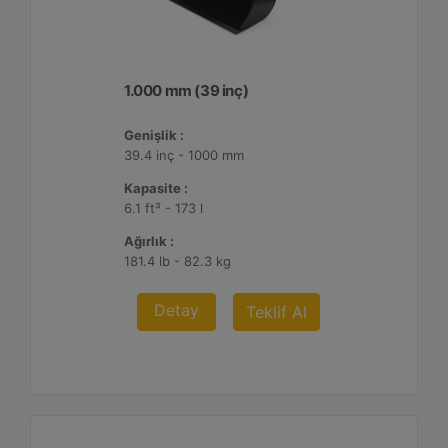
1.000 mm (39 inç)
Genişlik :
39.4 inç - 1000 mm
Kapasite :
6.1 ft³ - 173 l
Ağırlık :
181.4 lb - 82.3 kg
Detay
Teklif Al