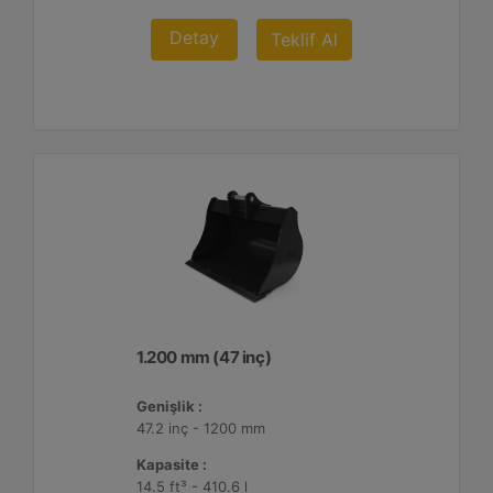
Detay
Teklif Al
1.200 mm (47 inç)
Genişlik :
47.2 inç - 1200 mm
Kapasite :
14.5 ft³ - 410.6 l