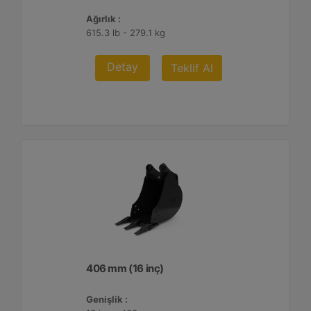
Ağırlık :
615.3 lb - 279.1 kg
Detay
Teklif Al
406 mm (16 inç)
Genişlik :