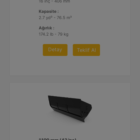
16 inç - 406 mm
Kapasite :
2.7 yd³ - 76.5 m³
Ağırlık :
174.2 lb - 79 kg
Detay
Teklif Al