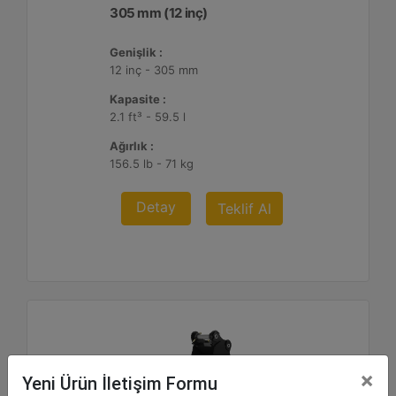
305 mm (12 inç)
Genişlik :
12 inç - 305 mm
Kapasite :
2.1 ft³ - 59.5 l
Ağırlık :
156.5 lb - 71 kg
Detay
Teklif Al
×
Yeni Ürün İletişim Formu