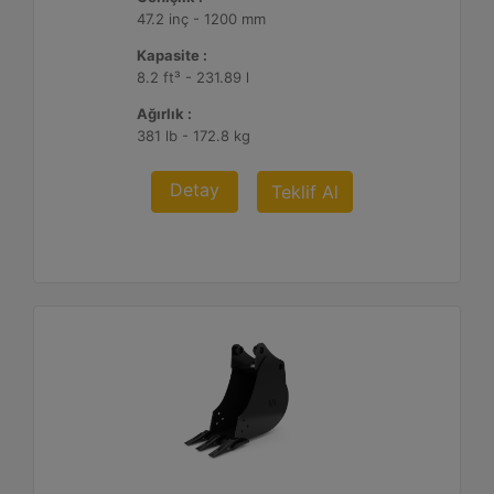
47.2 inç - 1200 mm
Kapasite :
8.2 ft³ - 231.89 l
Ağırlık :
381 lb - 172.8 kg
Detay
Teklif Al