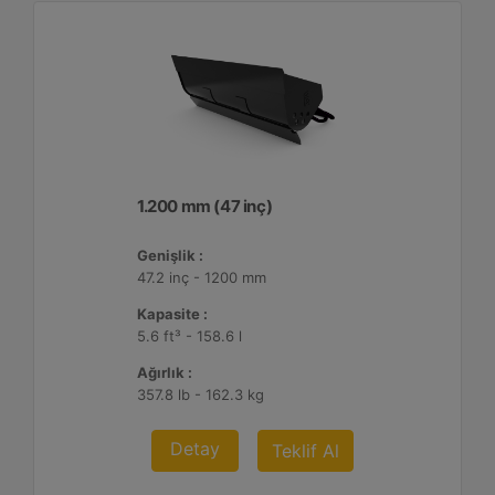
1.200 mm (47 inç)
Genişlik :
47.2 inç - 1200 mm
Kapasite :
5.6 ft³ - 158.6 l
Ağırlık :
357.8 lb - 162.3 kg
Detay
Teklif Al