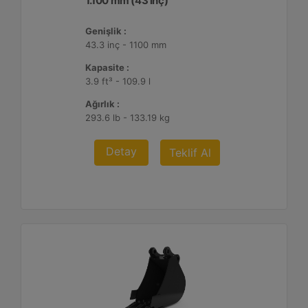
1.100 mm (43 inç)
Genişlik :
43.3 inç - 1100 mm
Kapasite :
3.9 ft³ - 109.9 l
Ağırlık :
293.6 lb - 133.19 kg
Detay
Teklif Al