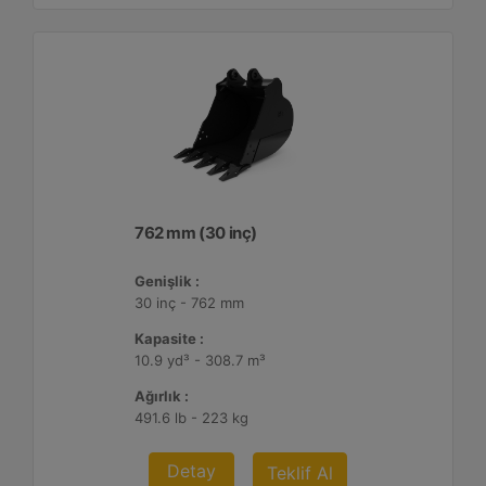
762 mm (30 inç)
Genişlik :
30 inç - 762 mm
Kapasite :
10.9 yd³ - 308.7 m³
Ağırlık :
491.6 lb - 223 kg
Detay
Teklif Al