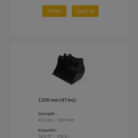
Detay
Teklif Al
1.200 mm (47 inç)
Genişlik :
47.2 inç - 1200 mm
Kapasite :
14.5 ft³ - 410.6 l