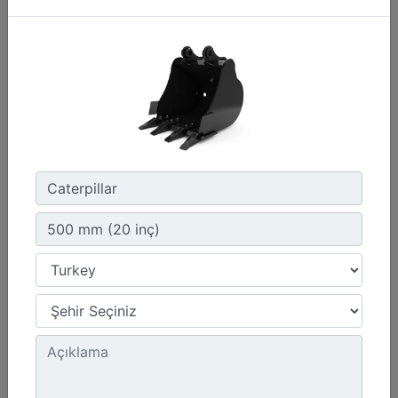
260 mm (10 inç)
Genişlik :
10.2 inç - 260 mm
Kapasite :
1.2 ft³ - 34 l
Ağırlık :
112.2 lb - 50.9 kg
Detay
Teklif Al