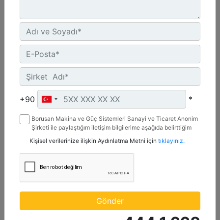
1.200 mm (47 inç)
Genişlik :
+90
*
47.2 inç - 1200 mm
Kapasite :
Borusan Makina ve Güç Sistemleri Sanayi ve Ticaret Anonim
9.2 ft³ - 259.89 l
Şirketi ile paylaştığım iletişim bilgilerime aşağıda belirttiğim
kanallardan kampanya, etkinlik ve özel fırsatlar ile ilgili
Kişisel verilerinize ilişkin Aydınlatma Metni için
tıklayınız.
Ağırlık :
mesaj gönderilmesine izin veriyorum.
410.5 lb - 186.19 kg
Detay
Teklif Al
Gönder