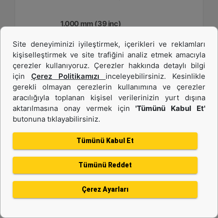
1.000 mm (39 inç)
Site deneyiminizi iyileştirmek, içerikleri ve reklamları
Genişlik :
kişiselleştirmek ve site trafiğini analiz etmek amacıyla
39.4 inç - 1000 mm
çerezler kullanıyoruz. Çerezler hakkında detaylı bilgi
Kapasite :
için
Çerez Politikamızı
inceleyebilirsiniz. Kesinlikle
6 ft³ - 169.89 l
gerekli olmayan çerezlerin kullanımına ve çerezler
aracılığıyla toplanan kişisel verilerinizin yurt dışına
Ağırlık :
258.6 lb - 117.3 kg
aktarılmasına onay vermek için
'Tümünü Kabul Et'
butonuna tıklayabilirsiniz.
Detay
Teklif Al
Tümünü Kabul Et
Tümünü Reddet
Çerez Ayarları