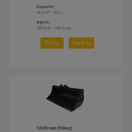
Kapasite :
18.4 ft³ - 521 l
Ağırlık :
761.9 lb - 345.6 kg
Detay
Teklif Al
1.500 mm (59inç)