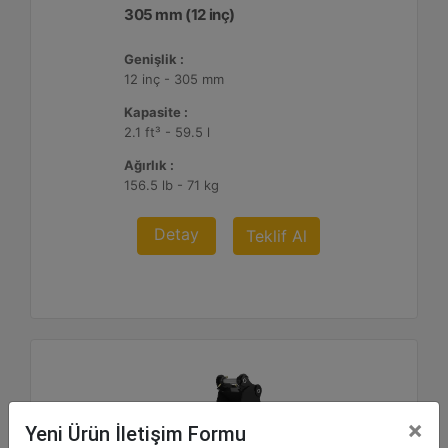
305 mm (12 inç)
Genişlik :
12 inç - 305 mm
Kapasite :
2.1 ft³ - 59.5 l
Ağırlık :
156.5 lb - 71 kg
Detay
Teklif Al
×
Yeni Ürün İletişim Formu