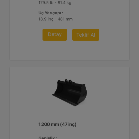
179.5 lb - 81.4 kg
Uç Yarıçapı :
18.9 inç - 481 mm
Detay
Teklif Al
1.200 mm (47 inç)
Genişlik :