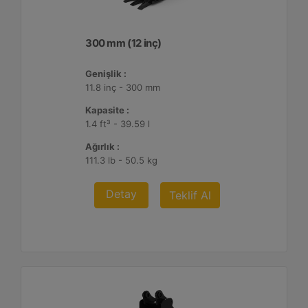
300 mm (12 inç)
Genişlik :
11.8 inç - 300 mm
Kapasite :
1.4 ft³ - 39.59 l
Ağırlık :
111.3 lb - 50.5 kg
Detay
Teklif Al