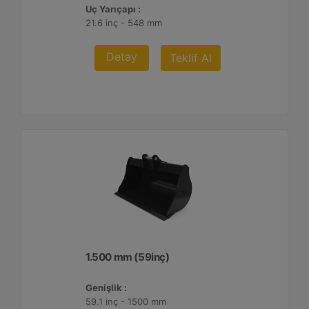
Uç Yarıçapı :
21.6 inç - 548 mm
Detay
Teklif Al
1.500 mm (59inç)
Genişlik :
59.1 inç - 1500 mm