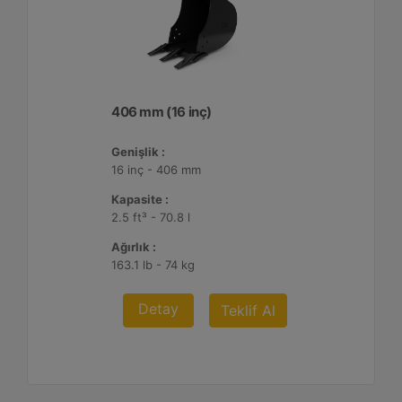
406 mm (16 inç)
Genişlik :
16 inç - 406 mm
Kapasite :
2.5 ft³ - 70.8 l
Ağırlık :
163.1 lb - 74 kg
Detay
Teklif Al