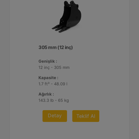
305 mm (12 inç)
Genişlik :
12 inç - 305 mm
Kapasite :
1.7 ft³ - 48.09 l
Ağırlık :
143.3 lb - 65 kg
Detay
Teklif Al