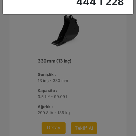
444 1 228
330 mm (13 inç)
Genişlik :
13 inç - 330 mm
Kapasite :
3.5 ft³ - 99.09 l
Ağırlık :
299.8 lb - 136 kg
Detay
Teklif Al