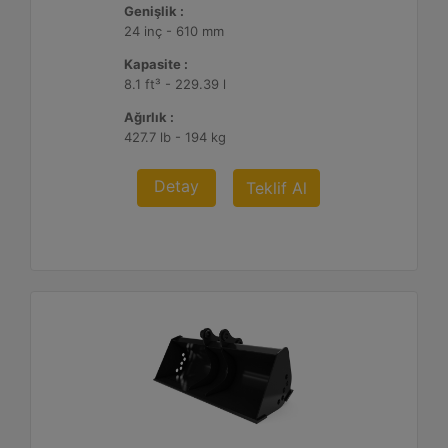
Genişlik :
24 inç - 610 mm
Kapasite :
8.1 ft³ - 229.39 l
Ağırlık :
427.7 lb - 194 kg
Detay
Teklif Al