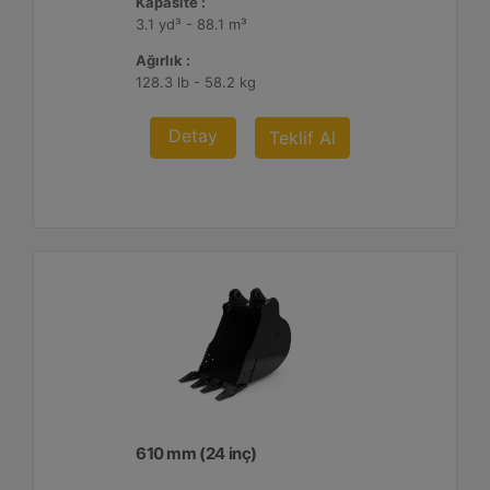
Kapasite :
3.1 yd³ - 88.1 m³
Ağırlık :
128.3 lb - 58.2 kg
Detay
Teklif Al
610 mm (24 inç)