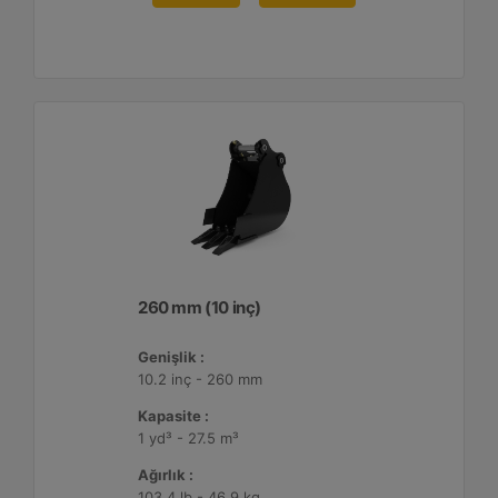
260 mm (10 inç)
Genişlik :
10.2 inç - 260 mm
Kapasite :
1 yd³ - 27.5 m³
Ağırlık :
103.4 lb - 46.9 kg