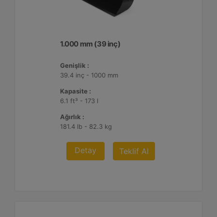
1.000 mm (39 inç)
Genişlik :
39.4 inç - 1000 mm
Kapasite :
6.1 ft³ - 173 l
Ağırlık :
181.4 lb - 82.3 kg
Detay
Teklif Al