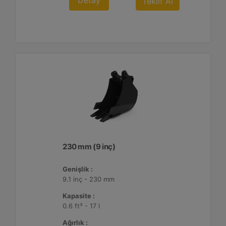
Detay
Teklif Al
230 mm (9 inç)
Genişlik :
9.1 inç - 230 mm
Kapasite :
0.6 ft³ - 17 l
Ağırlık :