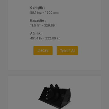
Genişlik :
59.1 inç - 1500 mm
Kapasite :
11.6 ft³ - 329.89 l
Ağırlık :
491.4 lb - 222.89 kg
Detay
Teklif Al