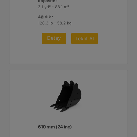
Kapasite :
3.1 yd³ - 88.1 m³
Ağırlık :
128.3 lb - 58.2 kg
Detay
Teklif Al
610 mm (24 inç)