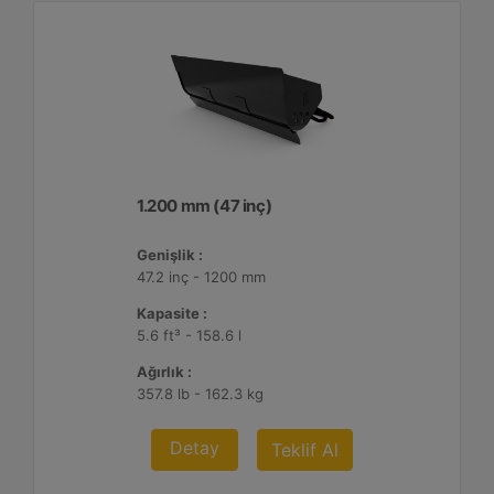
1.200 mm (47 inç)
Genişlik :
47.2 inç - 1200 mm
Kapasite :
5.6 ft³ - 158.6 l
Ağırlık :
357.8 lb - 162.3 kg
Detay
Teklif Al