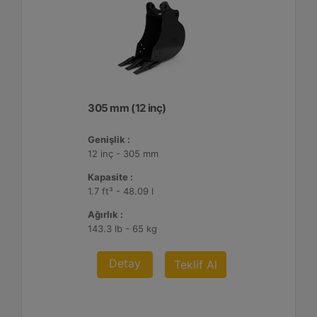
305 mm (12 inç)
Genişlik :
12 inç - 305 mm
Kapasite :
1.7 ft³ - 48.09 l
Ağırlık :
143.3 lb - 65 kg
Detay
Teklif Al