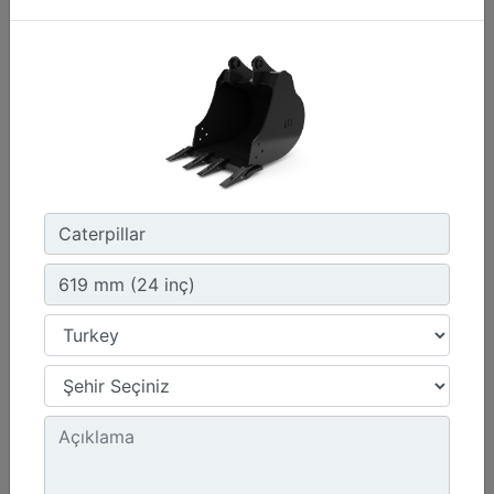
260 mm (10 inç)
Genişlik :
10.2 inç - 260 mm
Kapasite :
1.2 ft³ - 34 l
Ağırlık :
112.2 lb - 50.9 kg
Detay
Teklif Al