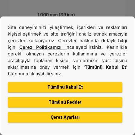
1.000 mm (39 inç)
Site deneyiminizi iyileştirmek, içerikleri ve reklamları
Genişlik :
kişiselleştirmek ve site trafiğini analiz etmek amacıyla
39.4 inç - 1000 mm
çerezler kullanıyoruz. Çerezler hakkında detaylı bilgi
Kapasite :
için
Çerez Politikamızı
inceleyebilirsiniz. Kesinlikle
6 ft³ - 169.89 l
gerekli olmayan çerezlerin kullanımına ve çerezler
aracılığıyla toplanan kişisel verilerinizin yurt dışına
Ağırlık :
258.6 lb - 117.3 kg
aktarılmasına onay vermek için
'Tümünü Kabul Et'
butonuna tıklayabilirsiniz.
Detay
Teklif Al
Tümünü Kabul Et
Tümünü Reddet
Çerez Ayarları