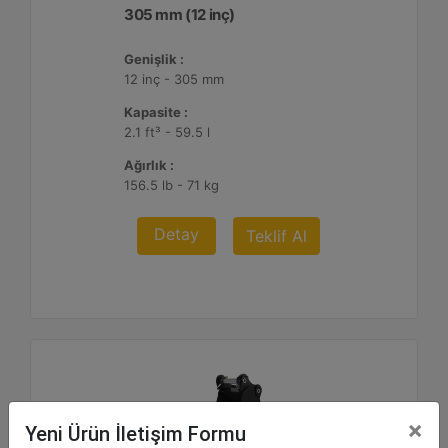
305 mm (12 inç)
Genişlik :
12 inç - 305 mm
Kapasite :
2.1 ft³ - 59.5 l
Ağırlık :
156.5 lb - 71 kg
Detay
Teklif Al
×
Yeni Ürün İletişim Formu