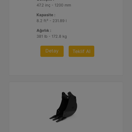
47.2 inç - 1200 mm
Kapasite :
8.2 ft³ - 231.89 l
Ağırlık :
381 lb - 172.8 kg
Detay
Teklif Al