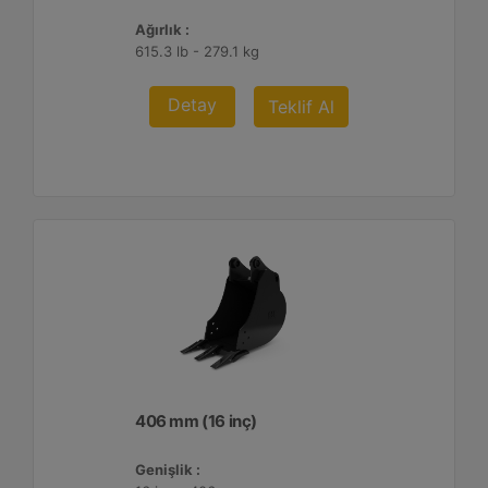
Ağırlık :
615.3 lb - 279.1 kg
Detay
Teklif Al
406 mm (16 inç)
Genişlik :