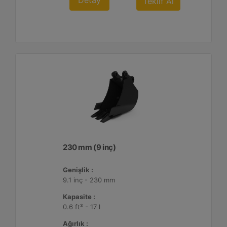
Detay
Teklif Al
230 mm (9 inç)
Genişlik :
9.1 inç - 230 mm
Kapasite :
0.6 ft³ - 17 l
Ağırlık :