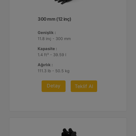
300 mm (12 inç)
Genişlik :
11.8 inç - 300 mm
Kapasite :
1.4 ft³ - 39.59 l
Ağırlık :
111.3 lb - 50.5 kg
Detay
Teklif Al