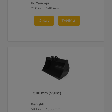
Uç Yarıçapı :
21.6 inç - 548 mm
Detay
Teklif Al
1.500 mm (59inç)
Genişlik :
59.1 inç - 1500 mm