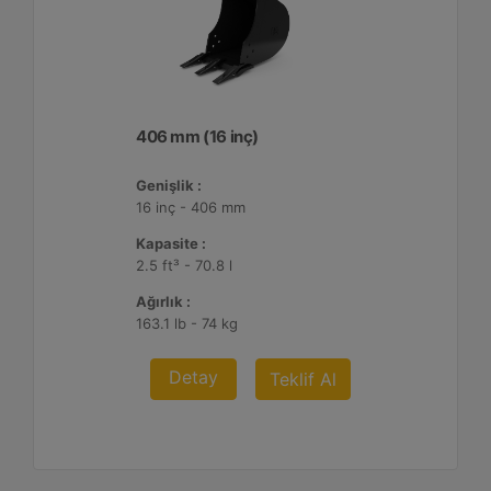
406 mm (16 inç)
Genişlik :
16 inç - 406 mm
Kapasite :
2.5 ft³ - 70.8 l
Ağırlık :
163.1 lb - 74 kg
Detay
Teklif Al