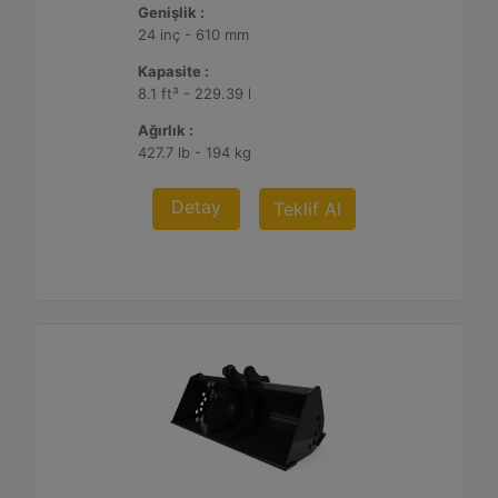
Genişlik :
24 inç - 610 mm
Kapasite :
8.1 ft³ - 229.39 l
Ağırlık :
427.7 lb - 194 kg
Detay
Teklif Al