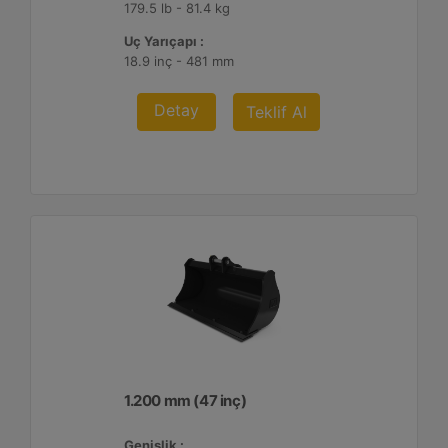
179.5 lb - 81.4 kg
Uç Yarıçapı :
18.9 inç - 481 mm
Detay
Teklif Al
1.200 mm (47 inç)
Genişlik :