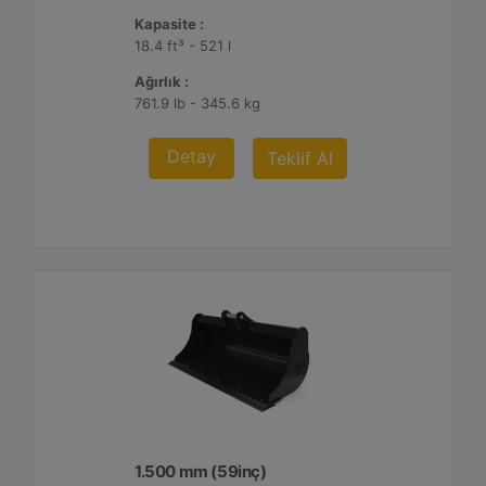
Kapasite :
18.4 ft³ - 521 l
Ağırlık :
761.9 lb - 345.6 kg
Detay
Teklif Al
1.500 mm (59inç)