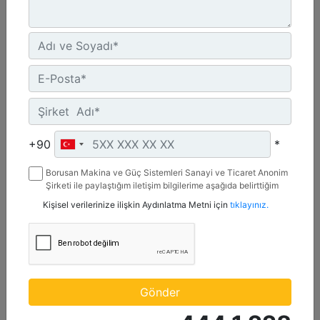
1.200 mm (47 inç)
Genişlik :
+90
*
47.2 inç - 1200 mm
Kapasite :
Borusan Makina ve Güç Sistemleri Sanayi ve Ticaret Anonim
9.2 ft³ - 259.89 l
Şirketi ile paylaştığım iletişim bilgilerime aşağıda belirttiğim
kanallardan kampanya, etkinlik ve özel fırsatlar ile ilgili
Kişisel verilerinize ilişkin Aydınlatma Metni için
tıklayınız.
Ağırlık :
mesaj gönderilmesine izin veriyorum.
410.5 lb - 186.19 kg
Detay
Teklif Al
Gönder