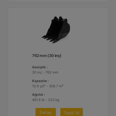
762 mm (30 inç)
Genişlik :
30 inç - 762 mm
Kapasite :
10.9 yd³ - 308.7 m³
Ağırlık :
491.6 lb - 223 kg
Detay
Teklif Al