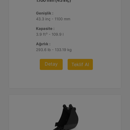
1.100 mm (43 inç)
Genişlik :
43.3 inç - 1100 mm
Kapasite :
3.9 ft³ - 109.9 l
Ağırlık :
293.6 lb - 133.19 kg
Detay
Teklif Al