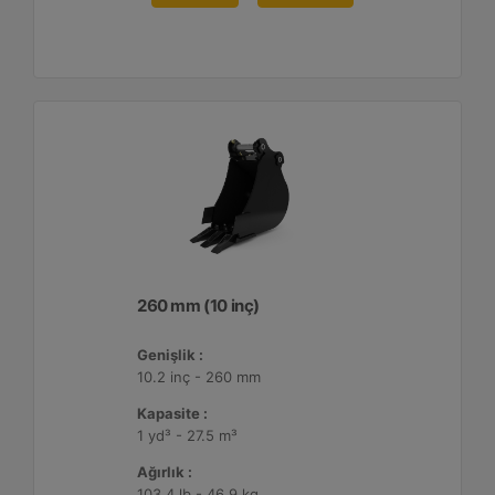
260 mm (10 inç)
Genişlik :
10.2 inç - 260 mm
Kapasite :
1 yd³ - 27.5 m³
Ağırlık :
103.4 lb - 46.9 kg