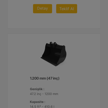
Detay
Teklif Al
1.200 mm (47 inç)
Genişlik :
47.2 inç - 1200 mm
Kapasite :
14.5 ft³ - 410.6 l