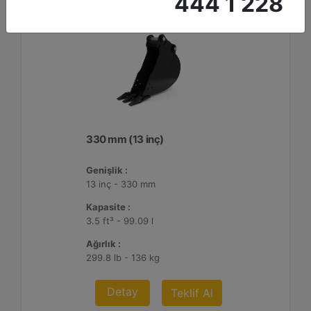
444 1 228
330 mm (13 inç)
Genişlik :
13 inç - 330 mm
Kapasite :
3.5 ft³ - 99.09 l
Ağırlık :
299.8 lb - 136 kg
Detay
Teklif Al