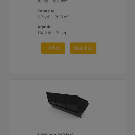
16 inç - 406 mm
Kapasite :
2.7 yd³ - 76.5 m³
Ağırlık :
174.2 lb - 79 kg
Detay
Teklif Al