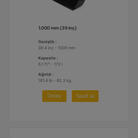
1.000 mm (39 inç)
Genişlik :
39.4 inç - 1000 mm
Kapasite :
6.1 ft³ - 173 l
Ağırlık :
181.4 lb - 82.3 kg
Detay
Teklif Al