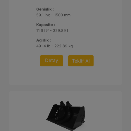
Genişlik :
59.1 inç - 1500 mm
Kapasite :
11.6 ft³ - 329.89 l
Ağırlık :
491.4 lb - 222.89 kg
Detay
Teklif Al