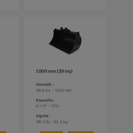
1.000 mm (39 inç)
Genişlik :
39.4 inç - 1000 mm
Kapasite :
6.1 ft³ - 173 l
Ağırlık :
181.4 lb - 82.3 kg