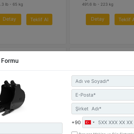
.3 lb - 65 kg
491.6 lb - 223 kg
Detay
Detay
Teklif Al
Teklif 
m Formu
0 mm (32 inç)
1.200 mm (47 inç)
işlik :
Genişlik :
+90
5 inç - 800 mm
47.2 inç - 1200 mm
rlık :
Kapasite :