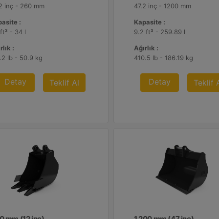
2 inç - 260 mm
47.2 inç - 1200 mm
asite :
Kapasite :
 ft³ - 34 l
9.2 ft³ - 259.89 l
rlık :
Ağırlık :
.2 lb - 50.9 kg
410.5 lb - 186.19 kg
Detay
Detay
Teklif Al
Teklif 
0 mm (12 inç)
1.200 mm (47 inç)