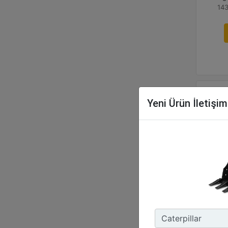
143
Yeni Ürün İletişi
80
Gen
31.
Ağı