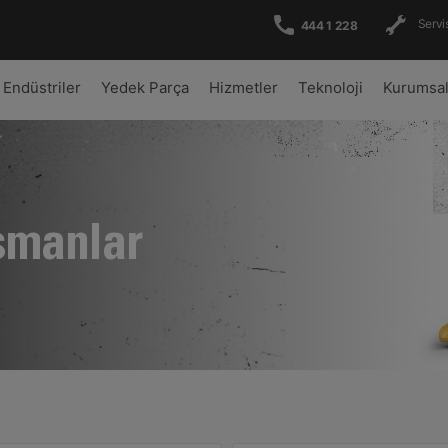
Servis
444 1 228
Endüstriler
Yedek Parça
Hizmetler
Teknoloji
Kurumsa
şmanlar