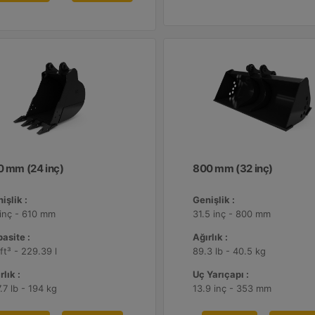
0 mm (24 inç)
800 mm (32 inç)
işlik :
Genişlik :
inç - 610 mm
31.5 inç - 800 mm
asite :
Ağırlık :
 ft³ - 229.39 l
89.3 lb - 40.5 kg
rlık :
Uç Yarıçapı :
.7 lb - 194 kg
13.9 inç - 353 mm