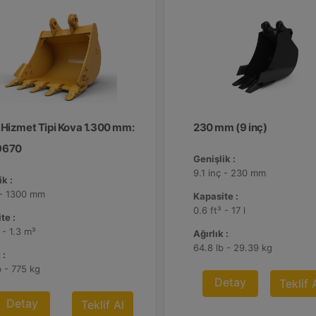
 Hizmet Tipi Kova 1.300 mm:
230 mm (9 inç)
9670
Genişlik :
9.1 inç - 230 mm
k :
 - 1300 mm
Kapasite :
0.6 ft³ - 17 l
te :
 - 1.3 m³
Ağırlık :
64.8 lb - 29.39 kg
 :
b - 775 kg
Detay
Teklif 
Detay
Teklif Al