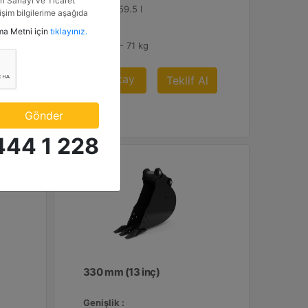
i Sanayi ve Ticaret
2.1 ft³ - 59.5 l
tişim bilgilerime aşağıda
etkinlik ve özel fırsatlar
tma Metni için
tıklayınız.
Ağırlık :
n veriyorum.
156.5 lb - 71 kg
Detay
Al
Teklif Al
Gönder
444 1 228
330 mm (13 inç)
Genişlik :