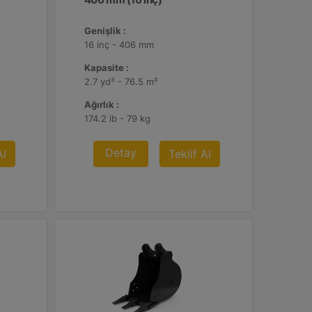
Genişlik :
16 inç - 406 mm
Kapasite :
2.7 yd³ - 76.5 m³
Ağırlık :
174.2 lb - 79 kg
Detay
Al
Teklif Al