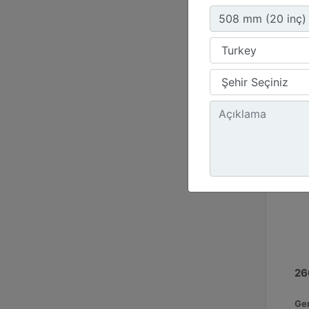
179
Uç 
18.
26
Gen