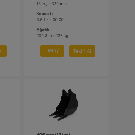
13 inç - 330 mm
Kapasite :
3.5 ft³ - 99.09 l
Ağırlık :
299.8 lb - 136 kg
Detay
Al
Teklif Al
406 mm (16 inç)