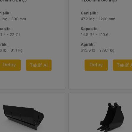
işlik :
Genişlik :
8 inç - 300 mm
47.2 inç - 1200 mm
asite :
Kapasite :
 ft³ - 22.7 l
14.5 ft³ - 410.6 l
rlık :
Ağırlık :
6 lb - 31.1 kg
615.3 lb - 279.1 kg
Detay
Detay
Teklif Al
Teklif 