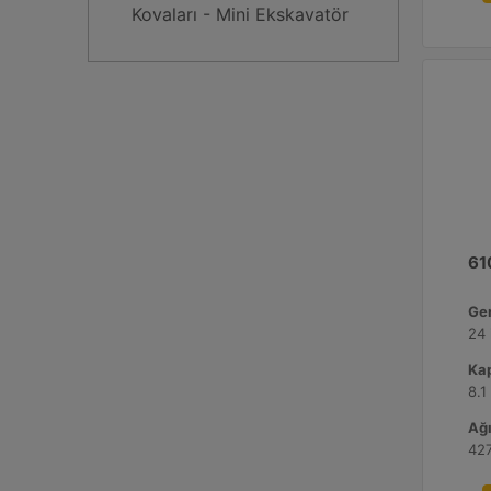
Kovaları - Mini Ekskavatör
61
Gen
24 
Kap
8.1
Ağı
427