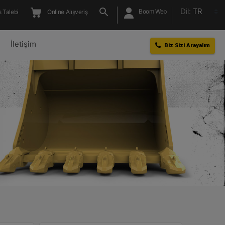
Dil:
TR
Boom Web
 Talebi
Online Alışveriş
l
İletişim
Biz Sizi Arayalım