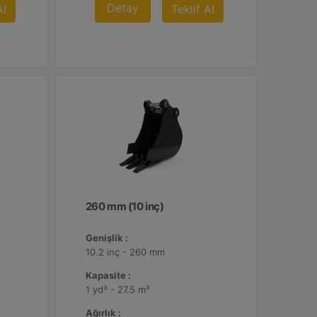
Detay
Al
Teklif Al
260 mm (10 inç)
Genişlik :
10.2 inç - 260 mm
Kapasite :
1 yd³ - 27.5 m³
Ağırlık :