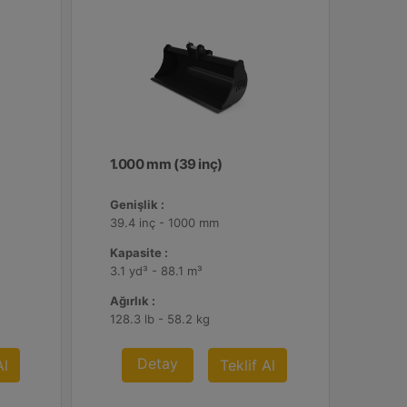
1.000 mm (39 inç)
Genişlik :
39.4 inç - 1000 mm
Kapasite :
3.1 yd³ - 88.1 m³
Ağırlık :
128.3 lb - 58.2 kg
Detay
Al
Teklif Al