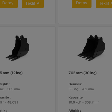
Detay
Detay
Teklif Al
Teklif 
5 mm (12 inç)
762 mm (30 inç)
işlik :
Genişlik :
inç - 305 mm
30 inç - 762 mm
asite :
Kapasite :
 ft³ - 48.09 l
10.9 yd³ - 308.7 m³
rlık :
Ağırlık :