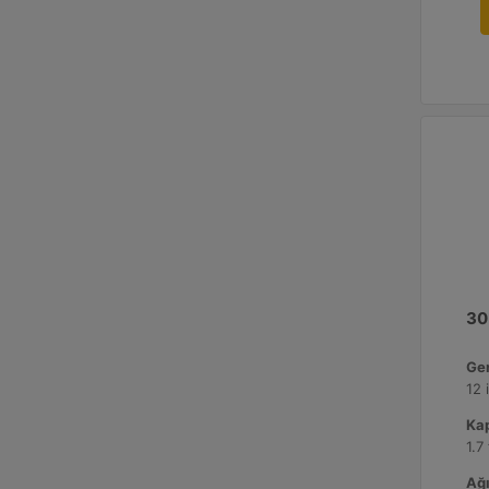
30
Gen
12 
Kap
1.7
Ağı