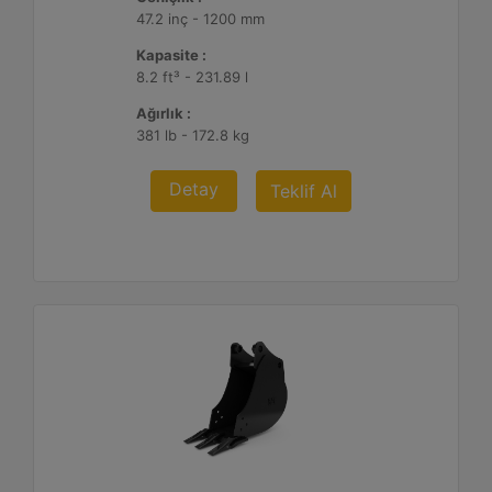
47.2 inç - 1200 mm
Kapasite :
8.2 ft³ - 231.89 l
Ağırlık :
381 lb - 172.8 kg
Detay
Teklif Al