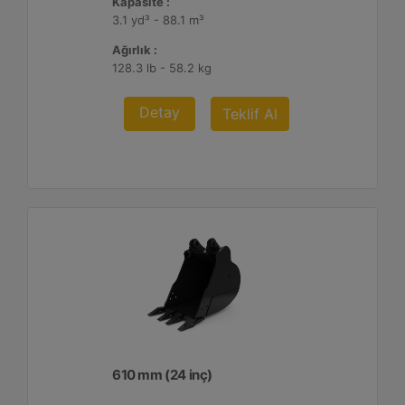
Kapasite :
3.1 yd³ - 88.1 m³
Ağırlık :
128.3 lb - 58.2 kg
Detay
Teklif Al
610 mm (24 inç)