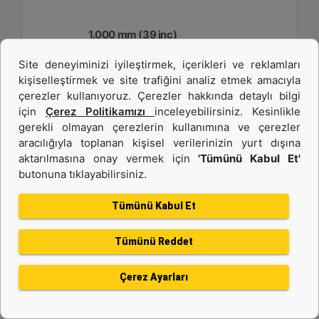
1.000 mm (39 inç)
Site deneyiminizi iyileştirmek, içerikleri ve reklamları
Genişlik :
kişiselleştirmek ve site trafiğini analiz etmek amacıyla
39.4 inç - 1000 mm
çerezler kullanıyoruz. Çerezler hakkında detaylı bilgi
Kapasite :
için
Çerez Politikamızı
inceleyebilirsiniz. Kesinlikle
6 ft³ - 169.89 l
gerekli olmayan çerezlerin kullanımına ve çerezler
aracılığıyla toplanan kişisel verilerinizin yurt dışına
Ağırlık :
258.6 lb - 117.3 kg
aktarılmasına onay vermek için
'Tümünü Kabul Et'
butonuna tıklayabilirsiniz.
Detay
Teklif Al
Tümünü Kabul Et
Tümünü Reddet
Çerez Ayarları