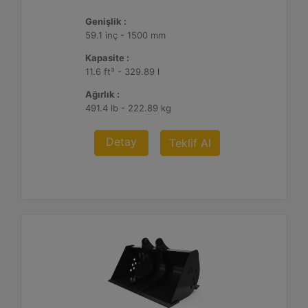
Genişlik :
59.1 inç - 1500 mm
Kapasite :
11.6 ft³ - 329.89 l
Ağırlık :
491.4 lb - 222.89 kg
Detay
Teklif Al