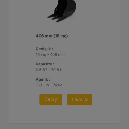
406 mm (16 inç)
Genişlik :
16 inç - 406 mm
Kapasite :
2.5 ft³ - 70.8 l
Ağırlık :
163.1 lb - 74 kg
Detay
Teklif Al