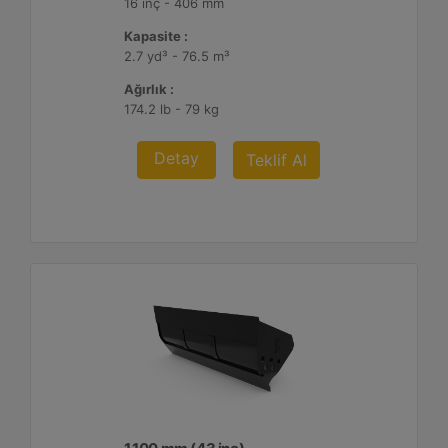
16 inç - 406 mm
Kapasite :
2.7 yd³ - 76.5 m³
Ağırlık :
174.2 lb - 79 kg
Detay
Teklif Al