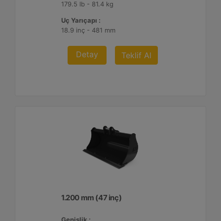
179.5 lb - 81.4 kg
Uç Yarıçapı :
18.9 inç - 481 mm
Detay
Teklif Al
1.200 mm (47 inç)
Genişlik :