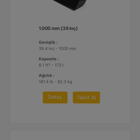
1.000 mm (39 inç)
Genişlik :
39.4 inç - 1000 mm
Kapasite :
6.1 ft³ - 173 l
Ağırlık :
181.4 lb - 82.3 kg
Detay
Teklif Al