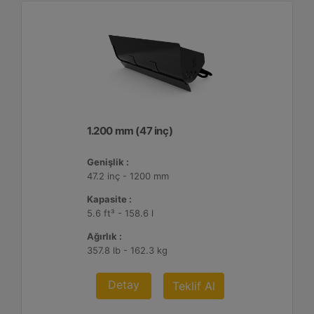
1.200 mm (47 inç)
Genişlik :
47.2 inç - 1200 mm
Kapasite :
5.6 ft³ - 158.6 l
Ağırlık :
357.8 lb - 162.3 kg
Detay
Teklif Al