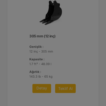
305 mm (12 inç)
Genişlik :
12 inç - 305 mm
Kapasite :
1.7 ft³ - 48.09 l
Ağırlık :
143.3 lb - 65 kg
Detay
Teklif Al