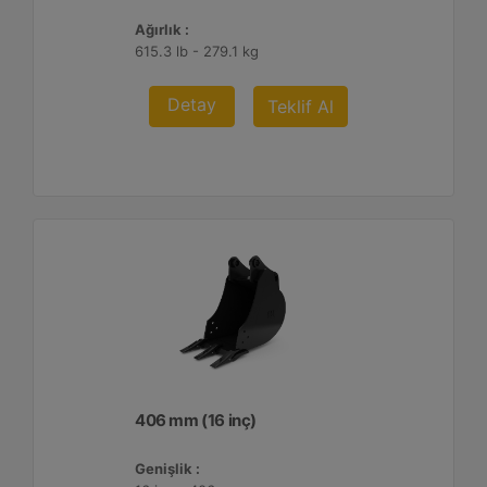
Ağırlık :
615.3 lb - 279.1 kg
Detay
Teklif Al
406 mm (16 inç)
Genişlik :