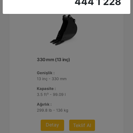
444 1 228
330 mm (13 inç)
Genişlik :
13 inç - 330 mm
Kapasite :
3.5 ft³ - 99.09 l
Ağırlık :
299.8 lb - 136 kg
Detay
Teklif Al