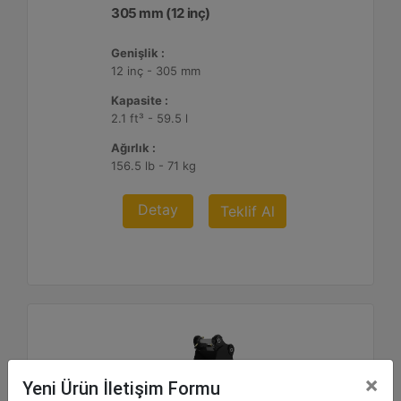
305 mm (12 inç)
Genişlik :
12 inç - 305 mm
Kapasite :
2.1 ft³ - 59.5 l
Ağırlık :
156.5 lb - 71 kg
Detay
Teklif Al
×
Yeni Ürün İletişim Formu