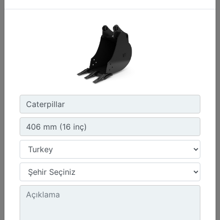
260 mm (10 inç)
Genişlik :
10.2 inç - 260 mm
Kapasite :
1.2 ft³ - 34 l
Ağırlık :
112.2 lb - 50.9 kg
Detay
Teklif Al