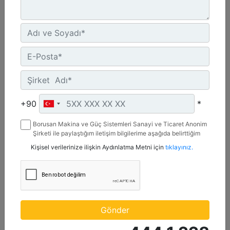
1.200 mm (47 inç)
Genişlik :
+90
*
47.2 inç - 1200 mm
Kapasite :
Borusan Makina ve Güç Sistemleri Sanayi ve Ticaret Anonim
9.2 ft³ - 259.89 l
Şirketi ile paylaştığım iletişim bilgilerime aşağıda belirttiğim
kanallardan kampanya, etkinlik ve özel fırsatlar ile ilgili
Kişisel verilerinize ilişkin Aydınlatma Metni için
tıklayınız.
Ağırlık :
mesaj gönderilmesine izin veriyorum.
410.5 lb - 186.19 kg
Detay
Teklif Al
Gönder