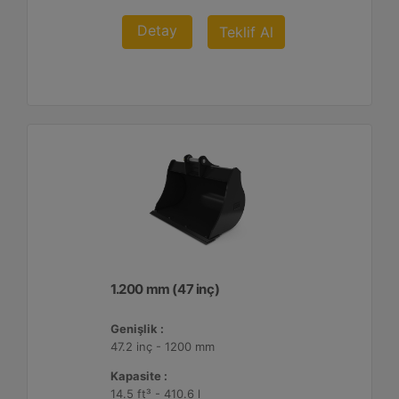
Detay
Teklif Al
1.200 mm (47 inç)
Genişlik :
47.2 inç - 1200 mm
Kapasite :
14.5 ft³ - 410.6 l