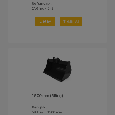
Uç Yarıçapı :
21.6 inç - 548 mm
Detay
Teklif Al
1.500 mm (59inç)
Genişlik :
59.1 inç - 1500 mm