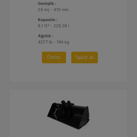
Genişlik :
24 inç - 610 mm
Kapasite :
8.1 ft³ - 229.39 l
Ağırlık :
427.7 lb - 194 kg
Detay
Teklif Al