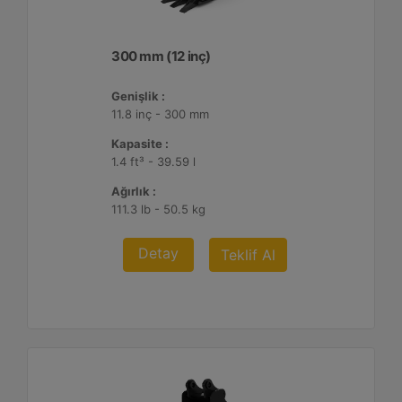
300 mm (12 inç)
Genişlik :
11.8 inç - 300 mm
Kapasite :
1.4 ft³ - 39.59 l
Ağırlık :
111.3 lb - 50.5 kg
Detay
Teklif Al