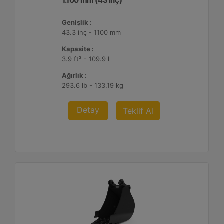
1.100 mm (43 inç)
Genişlik :
43.3 inç - 1100 mm
Kapasite :
3.9 ft³ - 109.9 l
Ağırlık :
293.6 lb - 133.19 kg
Detay
Teklif Al