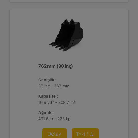
762 mm (30 inç)
Genişlik :
30 inç - 762 mm
Kapasite :
10.9 yd³ - 308.7 m³
Ağırlık :
491.6 lb - 223 kg
Detay
Teklif Al