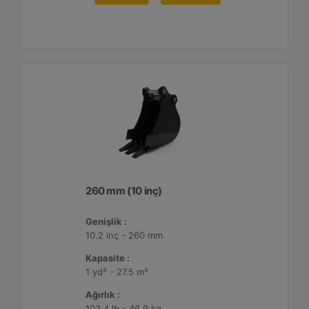
260 mm (10 inç)
Genişlik :
10.2 inç - 260 mm
Kapasite :
1 yd³ - 27.5 m³
Ağırlık :
103.4 lb - 46.9 kg