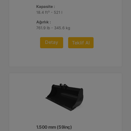
Kapasite :
18.4 ft³ - 521 l
Ağırlık :
761.9 lb - 345.6 kg
Detay
Teklif Al
1.500 mm (59inç)