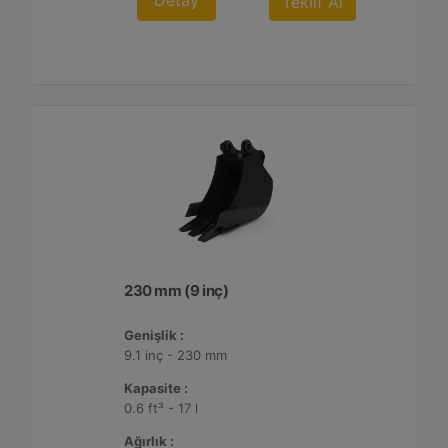
Detay
Teklif Al
230 mm (9 inç)
Genişlik :
9.1 inç - 230 mm
Kapasite :
0.6 ft³ - 17 l
Ağırlık :