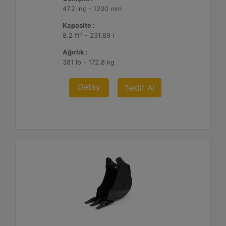
47.2 inç - 1200 mm
Kapasite :
8.2 ft³ - 231.89 l
Ağırlık :
381 lb - 172.8 kg
Detay
Teklif Al