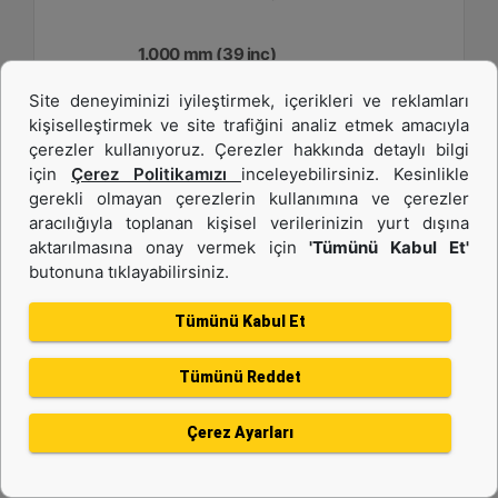
1.000 mm (39 inç)
Site deneyiminizi iyileştirmek, içerikleri ve reklamları
Genişlik :
kişiselleştirmek ve site trafiğini analiz etmek amacıyla
39.4 inç - 1000 mm
çerezler kullanıyoruz. Çerezler hakkında detaylı bilgi
Kapasite :
için
Çerez Politikamızı
inceleyebilirsiniz. Kesinlikle
6 ft³ - 169.89 l
gerekli olmayan çerezlerin kullanımına ve çerezler
aracılığıyla toplanan kişisel verilerinizin yurt dışına
Ağırlık :
258.6 lb - 117.3 kg
aktarılmasına onay vermek için
'Tümünü Kabul Et'
butonuna tıklayabilirsiniz.
Detay
Teklif Al
Tümünü Kabul Et
Tümünü Reddet
Çerez Ayarları