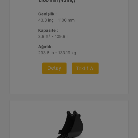
1.100 mm (43 inç)
Genişlik :
43.3 inç - 1100 mm
Kapasite :
3.9 ft³ - 109.9 l
Ağırlık :
293.6 lb - 133.19 kg
Detay
Teklif Al