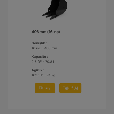
406 mm (16 inç)
Genişlik :
16 inç - 406 mm
Kapasite :
2.5 ft³ - 70.8 l
Ağırlık :
163.1 lb - 74 kg
Detay
Teklif Al