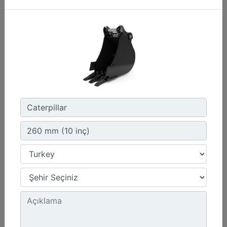
260 mm (10 inç)
Genişlik :
10.2 inç - 260 mm
Kapasite :
1.2 ft³ - 34 l
Ağırlık :
112.2 lb - 50.9 kg
Detay
Teklif Al