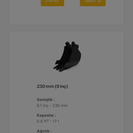
Detay
Teklif Al
230 mm (9 inç)
Genişlik :
9.1 inç - 230 mm
Kapasite :
0.6 ft³ - 17 l
Ağırlık :