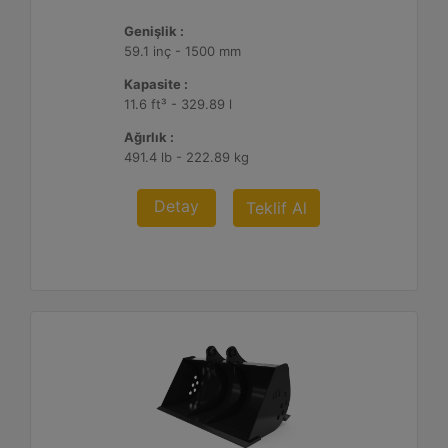
Genişlik :
59.1 inç - 1500 mm
Kapasite :
11.6 ft³ - 329.89 l
Ağırlık :
491.4 lb - 222.89 kg
Detay
Teklif Al