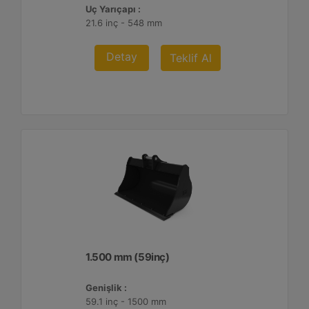
Uç Yarıçapı :
21.6 inç - 548 mm
Detay
Teklif Al
1.500 mm (59inç)
Genişlik :
59.1 inç - 1500 mm