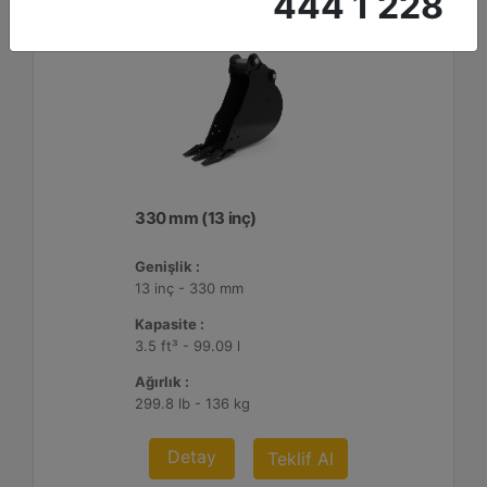
444 1 228
330 mm (13 inç)
Genişlik :
13 inç - 330 mm
Kapasite :
3.5 ft³ - 99.09 l
Ağırlık :
299.8 lb - 136 kg
Detay
Teklif Al