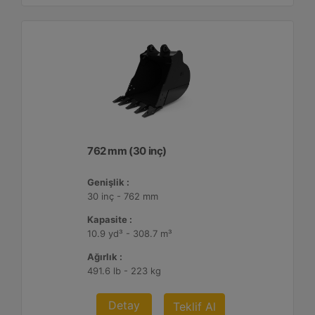
762 mm (30 inç)
Genişlik :
30 inç - 762 mm
Kapasite :
10.9 yd³ - 308.7 m³
Ağırlık :
491.6 lb - 223 kg
Detay
Teklif Al