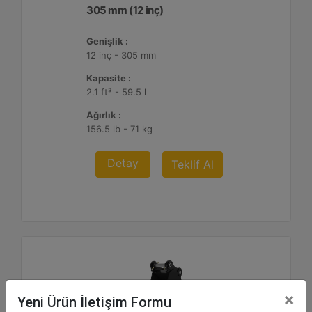
305 mm (12 inç)
Genişlik :
12 inç - 305 mm
Kapasite :
2.1 ft³ - 59.5 l
Ağırlık :
156.5 lb - 71 kg
Detay
Teklif Al
×
Yeni Ürün İletişim Formu