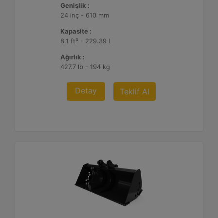
Genişlik :
24 inç - 610 mm
Kapasite :
8.1 ft³ - 229.39 l
Ağırlık :
427.7 lb - 194 kg
Detay
Teklif Al