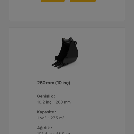
260 mm (10 inç)
Genişlik :
10.2 inç - 260 mm
Kapasite :
1 yd³ - 27.5 m³
Ağırlık :
103.4 lb - 46.9 kg