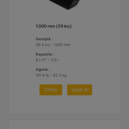
1.000 mm (39 inç)
Genişlik :
39.4 inç - 1000 mm
Kapasite :
6.1 ft³ - 173 l
Ağırlık :
181.4 lb - 82.3 kg
Detay
Teklif Al