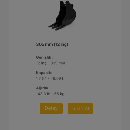
305 mm (12 inç)
Genişlik :
12 inç - 305 mm
Kapasite :
1.7 ft³ - 48.09 l
Ağırlık :
143.3 lb - 65 kg
Detay
Teklif Al