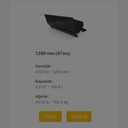
1.200 mm (47 inç)
Genişlik :
47.2 inç - 1200 mm
Kapasite :
5.6 ft³ - 158.6 l
Ağırlık :
357.8 lb - 162.3 kg
Detay
Teklif Al