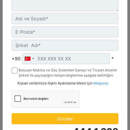
1.200 mm (47 inç)
Genişlik :
+90
*
47.2 inç - 1200 mm
Kapasite :
Borusan Makina ve Güç Sistemleri Sanayi ve Ticaret Anonim
9.2 ft³ - 259.89 l
Şirketi ile paylaştığım iletişim bilgilerime aşağıda belirttiğim
kanallardan kampanya, etkinlik ve özel fırsatlar ile ilgili
Kişisel verilerinize ilişkin Aydınlatma Metni için
tıklayınız.
Ağırlık :
mesaj gönderilmesine izin veriyorum.
410.5 lb - 186.19 kg
Detay
Teklif Al
Gönder