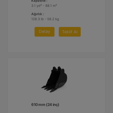
Kapasite :
3.1 yd³ - 88.1 m³
Ağırlık :
128.3 lb - 58.2 kg
Detay
Teklif Al
610 mm (24 inç)