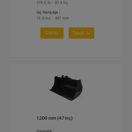
179.5 lb - 81.4 kg
Uç Yarıçapı :
18.9 inç - 481 mm
Detay
Teklif Al
1.200 mm (47 inç)
Genişlik :