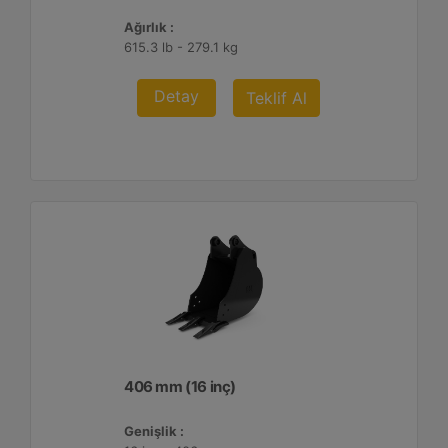
Ağırlık :
615.3 lb - 279.1 kg
Detay
Teklif Al
406 mm (16 inç)
Genişlik :