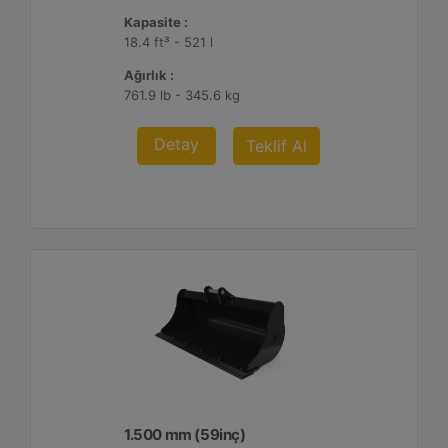
Kapasite :
18.4 ft³ - 521 l
Ağırlık :
761.9 lb - 345.6 kg
Detay
Teklif Al
1.500 mm (59inç)