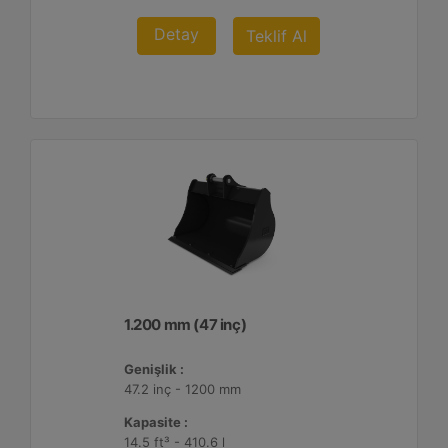
Detay
Teklif Al
1.200 mm (47 inç)
Genişlik :
47.2 inç - 1200 mm
Kapasite :
14.5 ft³ - 410.6 l