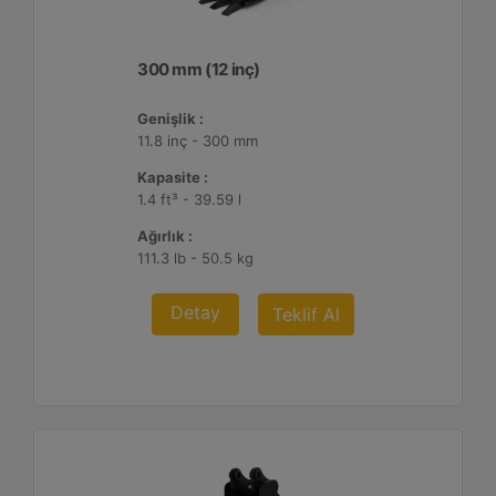
300 mm (12 inç)
Genişlik :
11.8 inç - 300 mm
Kapasite :
1.4 ft³ - 39.59 l
Ağırlık :
111.3 lb - 50.5 kg
Detay
Teklif Al