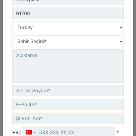
Teklif Al
Karşılaştır
R1700
Motor Modeli :
Cat® C13
Motor Gücü - Stage V Motor - ISO 14396:2002 :
345 hp - 257 kW
+90
*