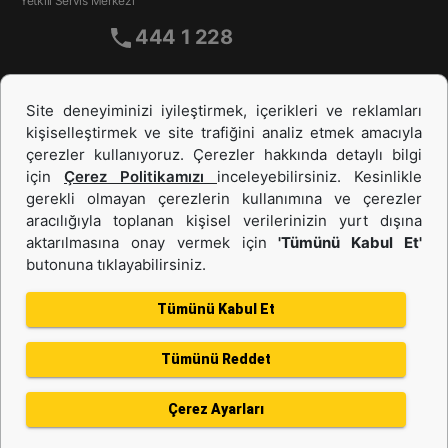
Yetkili Servis Merkezi
444 1 228
Site deneyiminizi iyileştirmek, içerikleri ve reklamları
kişiselleştirmek ve site trafiğini analiz etmek amacıyla
çerezler kullanıyoruz. Çerezler hakkında detaylı bilgi
için
Çerez Politikamızı
inceleyebilirsiniz. Kesinlikle
gerekli olmayan çerezlerin kullanımına ve çerezler
aracılığıyla toplanan kişisel verilerinizin yurt dışına
İş Makinası ve Güç Sistemleri
aktarılmasına onay vermek için
'Tümünü Kabul Et'
butonuna tıklayabilirsiniz.
İkinci el ve Kiralama
Tümünü Kabul Et
Tümünü Reddet
Gizlilik Politikası
Kullanım Şartları
Çerez politikası
Bilgi Toplumu Hizmeti
Çerez Ayarları
Kişisel Verilerin Korunması
Bölge Değiştir