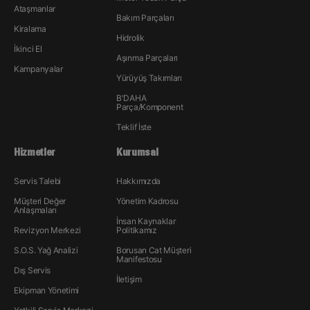
Ataşmanlar
Bakım Parçaları
Kiralama
Hidrolik
İkinci El
Aşınma Parçaları
Kampanyalar
Yürüyüş Takımları
B'DAHA
Parça/Komponent
Teklif İste
Hizmetler
Kurumsal
Servis Talebi
Hakkımızda
Müşteri Değer
Yönetim Kadrosu
Anlaşmaları
İnsan Kaynakları
Revizyon Merkezi
Politikamız
S.O.S. Yağ Analizi
Borusan Cat Müşteri
Manifestosu
Dış Servis
İletişim
Ekipman Yönetimi