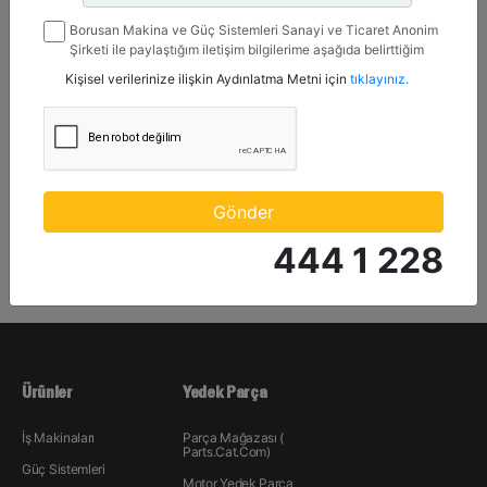
Nominal Yük Kapasitesi :
33069 lb - 15000 kg
Borusan Makina ve Güç Sistemleri Sanayi ve Ticaret Anonim
Şirketi ile paylaştığım iletişim bilgilerime aşağıda belirttiğim
kanallardan kampanya, etkinlik ve özel fırsatlar ile ilgili
Detay
Kişisel verilerinize ilişkin Aydınlatma Metni için
tıklayınız.
mesaj gönderilmesine izin veriyorum.
Teklif Al
Karşılaştır
Gönder
444 1 228
Ürünler
Yedek Parça
İş Makinaları
Parça Mağazası (
Parts.Cat.Com)
Güç Sistemleri
Motor Yedek Parça