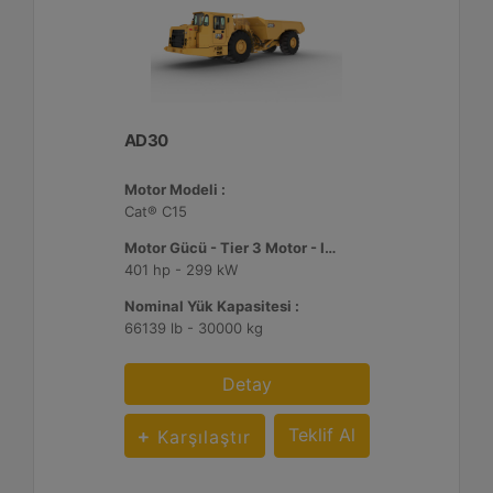
AD30
Motor Modeli :
Cat® C15
Motor Gücü - Tier 3 Motor - ISO 14396:2002 :
401 hp - 299 kW
Nominal Yük Kapasitesi :
66139 lb - 30000 kg
Detay
Teklif Al
Karşılaştır