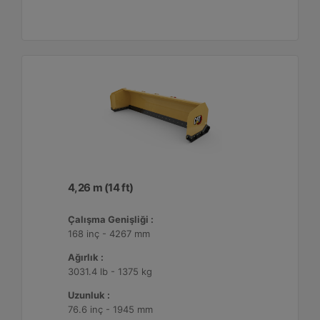
4,26 m (14 ft)
Çalışma Genişliği :
168 inç - 4267 mm
Ağırlık :
3031.4 lb - 1375 kg
Uzunluk :
76.6 inç - 1945 mm