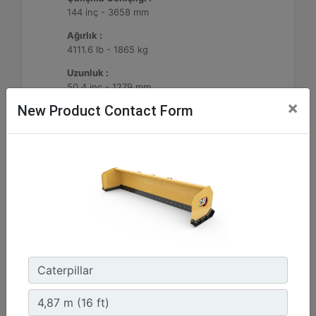
144 inç - 3658 mm
Ağırlık :
4111.6 lb - 1865 kg
Uzunluk :
50.4 inç - 1279 mm
×
New Product Contact Form
Machine Details
Get Offer