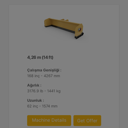
4,26 m (14 ft)
Çalışma Genişliği :
168 inç - 4267 mm
Ağırlık :
3176.9 lb - 1441 kg
Uzunluk :
62 inç - 1574 mm
Machine Details
Get Offer