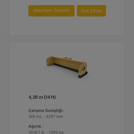
Machine Details
Get Offer
4,26 m (14 ft)
Çalışma Genişliği :
168 inç - 4267 mm
Ağırlık :
3018.1 lb - 1369 kg