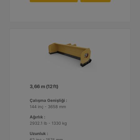
3,66 m (12 ft)
Çalışma Genişliği :
144 inç - 3658 mm
Ağırlık :
2932.1 lb - 1330 kg
Uzunluk :
62 inç - 1574 mm