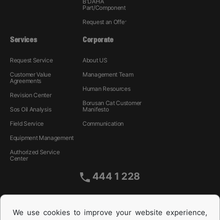
B'DAHA
Part/Component
Request an Offer
Services
Corporate
Request Service
About US
Customer Value
Management Team
Agreements
Human Resources
Revision Center
Borusan Cat Customer
Sos Oil Analysis
Manifesto
Field Service
Communication
Equipment Management
Authorized Service
Center
444 1 228
We use cookies to improve your website experience,