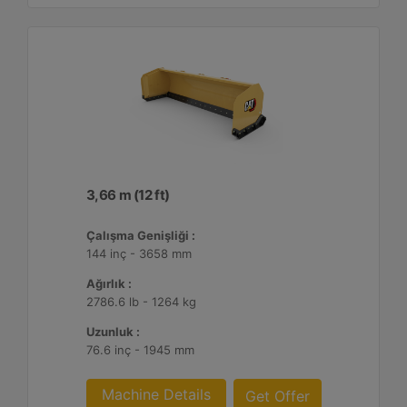
3,66 m (12 ft)
Çalışma Genişliği :
144 inç - 3658 mm
Ağırlık :
2786.6 lb - 1264 kg
Uzunluk :
76.6 inç - 1945 mm
Machine Details
Get Offer