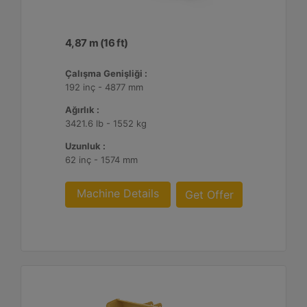
4,87 m (16 ft)
Çalışma Genişliği :
192 inç - 4877 mm
Ağırlık :
3421.6 lb - 1552 kg
Uzunluk :
62 inç - 1574 mm
Machine Details
Get Offer