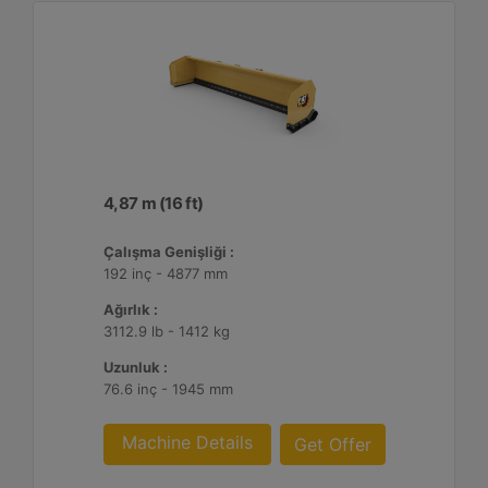
4,87 m (16 ft)
Çalışma Genişliği :
192 inç - 4877 mm
Ağırlık :
3112.9 lb - 1412 kg
Uzunluk :
76.6 inç - 1945 mm
Machine Details
Get Offer