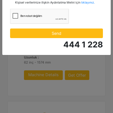
mentioned below to my contact information I share with
Kişisel verilerinize ilişkin Aydınlatma Metni için
tıklayınız.
Borusan Makina ve Güç Sistemleri Sanayi ve Ticaret Anonim
Sirketi.
3,66 m (12 ft)
Çalışma Genişliği :
Send
144 inç - 3658 mm
444 1 228
Ağırlık :
2782.2 lb - 1262 kg
Uzunluk :
62 inç - 1574 mm
Machine Details
Get Offer