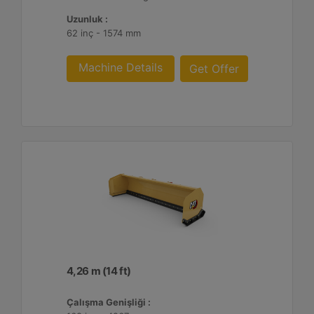
Uzunluk :
62 inç - 1574 mm
Machine Details
Get Offer
4,26 m (14 ft)
Çalışma Genişliği :