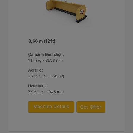
3,66 m (12 ft)
Çalışma Genişliği :
144 inç - 3658 mm
Ağırlık :
2634.5 lb - 1195 kg
Uzunluk :
76.6 inç - 1945 mm
Machine Details
Get Offer