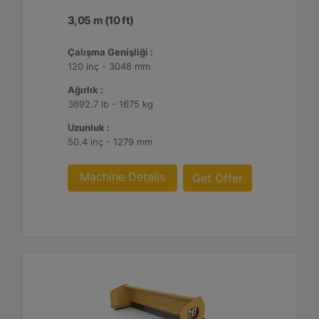
3,05 m (10 ft)
Çalışma Genişliği :
120 inç - 3048 mm
Ağırlık :
3692.7 lb - 1675 kg
Uzunluk :
50.4 inç - 1279 mm
Machine Details
Get Offer