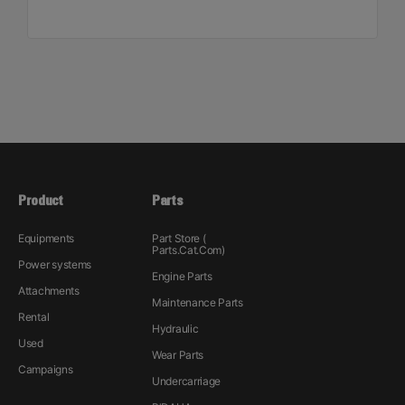
Product
Parts
Equipments
Part Store (
Parts.Cat.Com)
Power systems
Engine Parts
Attachments
Maintenance Parts
Rental
Hydraulic
Used
Wear Parts
Campaigns
Undercarriage