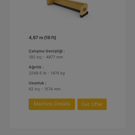
4,87 m (16 ft)
Çalışma Genişliği :
192 inç - 4877 mm
Ağırlık :
3249.6 lb - 1474 kg
Uzunluk :
62 inç - 1574 mm
Machine Details
Get Offer