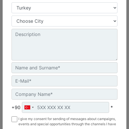
3,66 m (12 ft)
Çalışma Genişliği :
144 inç - 3658 mm
Ağırlık :
4523.9 lb - 2052 kg
Uzunluk :
69.1 inç - 1755 mm
Machine Details
Get Offer
+90
*
I give my consent for sending of messages about campaigns,
events and special opportunities through the channels I have