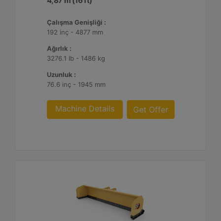
4,87 m (16 ft)
Çalışma Genişliği :
192 inç - 4877 mm
Ağırlık :
3276.1 lb - 1486 kg
Uzunluk :
76.6 inç - 1945 mm
Machine Details
Get Offer