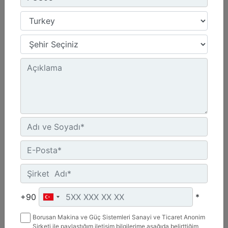
PC310
Çalışma Genişliği :
39.4 inç - 1000 mm
Maksimum Kesme Derinliği :
5.1 inç - 130 mm
Gerekli Hidrolik :
Yüksek Akışlı XPS
Detay
Teklif Al
+90
*
Borusan Makina ve Güç Sistemleri Sanayi ve Ticaret Anonim
Şirketi ile paylaştığım iletişim bilgilerime aşağıda belirttiğim