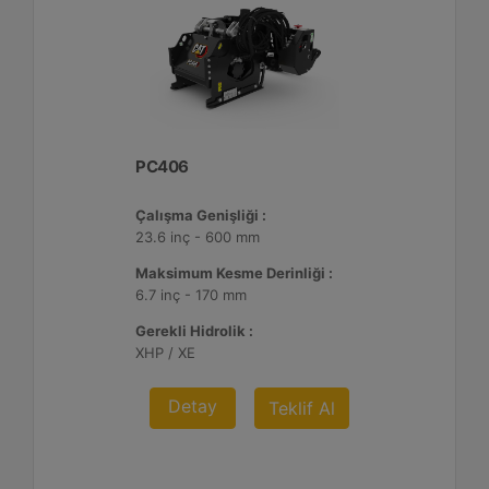
PC406
Çalışma Genişliği :
23.6 inç - 600 mm
Maksimum Kesme Derinliği :
6.7 inç - 170 mm
Gerekli Hidrolik :
XHP / XE
Detay
Teklif Al