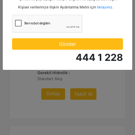
kanallardan kampanya, etkinlik ve özel fırsatlar ile ilgili
Kişisel verilerinize ilişkin Aydınlatma Metni için
tıklayınız.
mesaj gönderilmesine izin veriyorum.
PC404
Çalışma Genişliği :
Gönder
17.7 inç - 450 mm
444 1 228
Maksimum Kesme Derinliği :
4.9 inç - 125 mm
Gerekli Hidrolik :
Standart Akış
Detay
Teklif Al