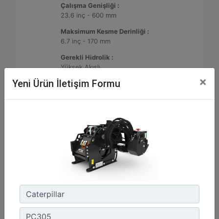
Çalışma Genişliği :
23.6 inç - 600 mm
Maksimum Kesme Derinliği :
6.7 inç - 170 mm
Gerekli Hidrolik :
Yüksek Akışlı
×
Yeni Ürün İletişim Formu
Detay
Teklif Al