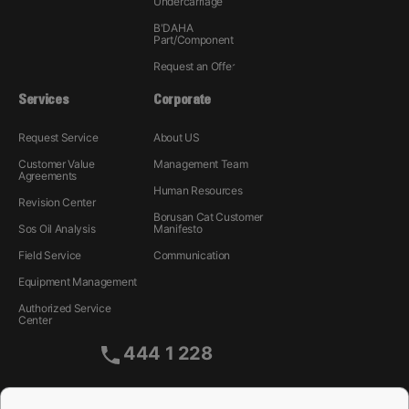
Undercarriage
B'DAHA
Part/Component
Request an Offer
Services
Corporate
Request Service
About US
Customer Value
Management Team
Agreements
Human Resources
Revision Center
Borusan Cat Customer
Sos Oil Analysis
Manifesto
Field Service
Communication
Equipment Management
Authorized Service
Center
444 1 228