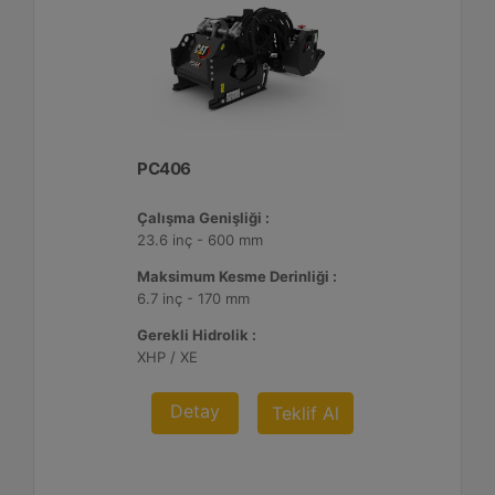
PC406
Çalışma Genişliği :
23.6 inç - 600 mm
Maksimum Kesme Derinliği :
6.7 inç - 170 mm
Gerekli Hidrolik :
XHP / XE
Detay
Teklif Al