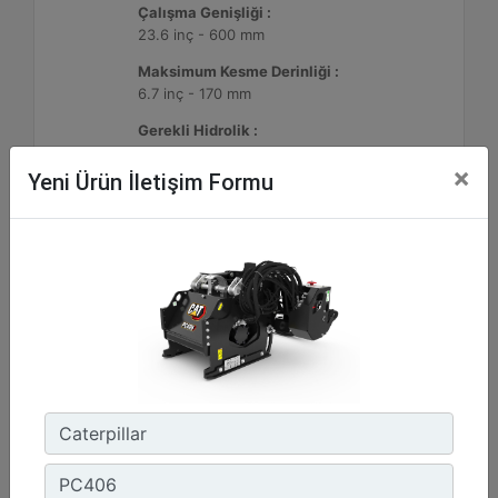
Çalışma Genişliği :
23.6 inç - 600 mm
Maksimum Kesme Derinliği :
6.7 inç - 170 mm
Gerekli Hidrolik :
Yüksek Akışlı
×
Yeni Ürün İletişim Formu
Detay
Teklif Al