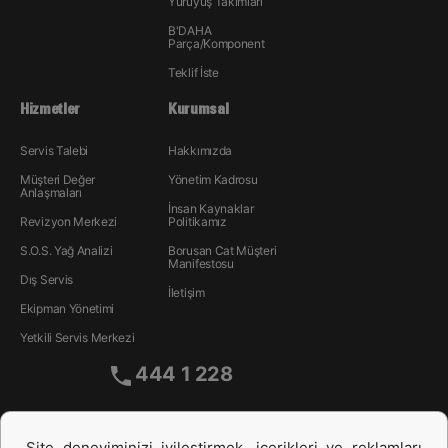
Yürüyüş Takımları
B'DAHA
Parça/Komponent
Teklif İste
Hizmetler
Kurumsal
Servis Talebi
Hakkımızda
Müşteri Değer
Yönetim Kadrosu
Anlaşmaları
İnsan Kaynakları
Revizyon Merkezi
Politikamız
S.O.S. Yağ Analizi
Borusan Cat Müşteri
Manifestosu
Dış Servis
İletişim
Ekipman Yönetimi
Yetkili Servis Merkezi
444 1 228
Site deneyiminizi iyileştirmek, içerikleri ve reklamları