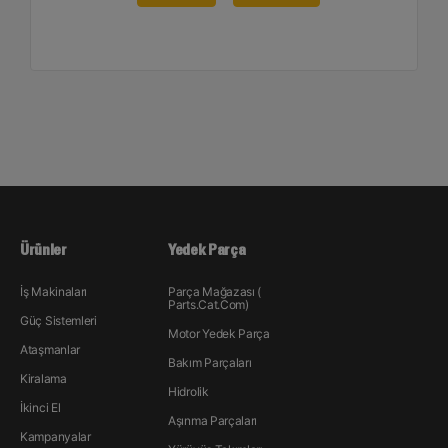
Ürünler
Yedek Parça
İş Makinaları
Parça Mağazası (
Parts.Cat.Com)
Güç Sistemleri
Motor Yedek Parça
Ataşmanlar
Bakım Parçaları
Kiralama
Hidrolik
İkinci El
Aşınma Parçaları
Kampanyalar