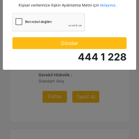
kanallardan kampanya, etkinlik ve özel fırsatlar ile ilgili
Kişisel verilerinize ilişkin Aydınlatma Metni için
tıklayınız.
mesaj gönderilmesine izin veriyorum.
PC404
Çalışma Genişliği :
Gönder
17.7 inç - 450 mm
444 1 228
Maksimum Kesme Derinliği :
4.9 inç - 125 mm
Gerekli Hidrolik :
Standart Akış
Detay
Teklif Al