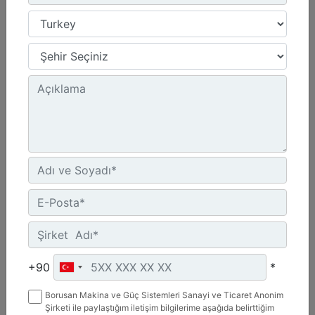
PC310
Çalışma Genişliği :
39.4 inç - 1000 mm
Maksimum Kesme Derinliği :
5.1 inç - 130 mm
Gerekli Hidrolik :
Yüksek Akışlı XPS
Detay
Teklif Al
+90
*
Borusan Makina ve Güç Sistemleri Sanayi ve Ticaret Anonim
Şirketi ile paylaştığım iletişim bilgilerime aşağıda belirttiğim