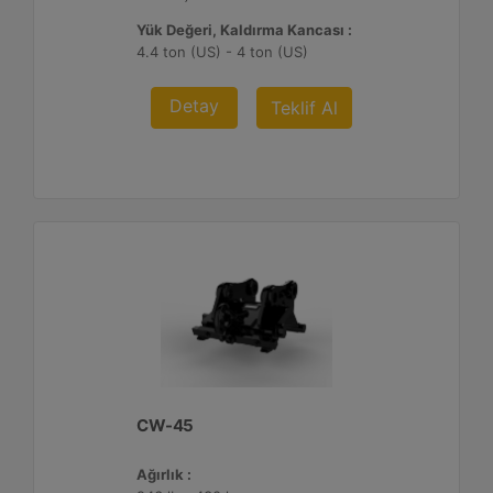
Yük Değeri, Kaldırma Kancası :
4.4 ton (US) - 4 ton (US)
Detay
Teklif Al
CW-45
Ağırlık :