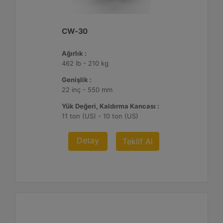
CW-30
Ağırlık :
462 lb - 210 kg
Genişlik :
22 inç - 550 mm
Yük Değeri, Kaldırma Kancası :
11 ton (US) - 10 ton (US)
Detay
Teklif Al