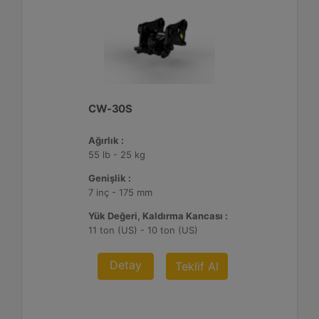
CW-30S
Ağırlık :
55 lb - 25 kg
Genişlik :
7 inç - 175 mm
Yük Değeri, Kaldırma Kancası :
11 ton (US) - 10 ton (US)
Detay
Teklif Al