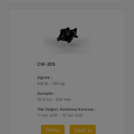
CW-20S
Ağırlık :
418 lb - 190 kg
Genişlik :
16.8 inç - 420 mm
Yük Değeri, Kaldırma Kancası :
11 ton (US) - 10 ton (US)
Detay
Teklif Al