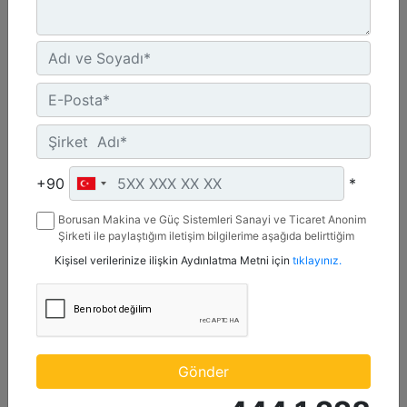
CW-55S
Ağırlık :
+90
*
1210 lb - 550 kg
Genişlik :
Borusan Makina ve Güç Sistemleri Sanayi ve Ticaret Anonim
22 inç - 20 mm
Şirketi ile paylaştığım iletişim bilgilerime aşağıda belirttiğim
kanallardan kampanya, etkinlik ve özel fırsatlar ile ilgili
Kişisel verilerinize ilişkin Aydınlatma Metni için
tıklayınız.
Yük Değeri, Kaldırma Kancası :
mesaj gönderilmesine izin veriyorum.
22 ton (US) - 20 ton (US)
Detay
Teklif Al
Gönder