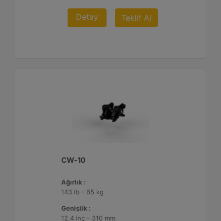
Detay
Teklif Al
CW-10
Ağırlık :
143 lb - 65 kg
Genişlik :
12.4 inç - 310 mm