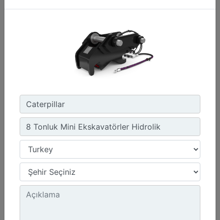
CW-45S
Ağırlık :
880 lb - 400 kg
Genişlik :
22 inç - 550 mm
Yük Değeri, Kaldırma Kancası :
15.4 ton (US) - 14 ton (US)
Detay
Teklif Al