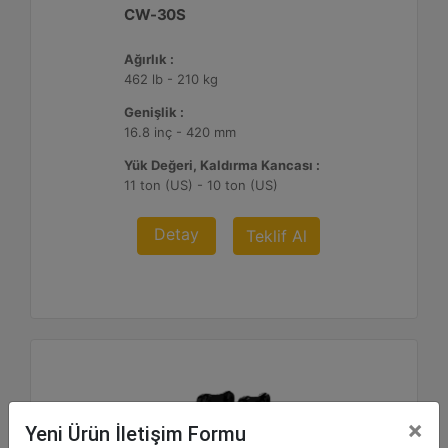
CW-30S
Ağırlık :
462 lb - 210 kg
Genişlik :
16.8 inç - 420 mm
Yük Değeri, Kaldırma Kancası :
11 ton (US) - 10 ton (US)
Detay
Teklif Al
×
Yeni Ürün İletişim Formu