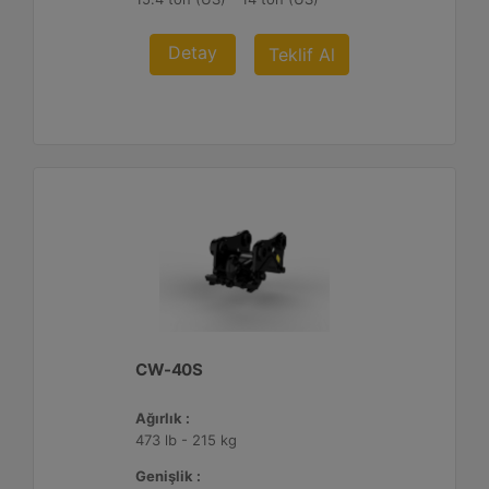
Detay
Teklif Al
CW-40S
Ağırlık :
473 lb - 215 kg
Genişlik :