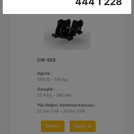
444 1 228
CW-55S
Ağırlık :
1210 lb - 550 kg
Genişlik :
22.4 inç - 560 mm
Yük Değeri, Kaldırma Kancası :
22 ton (US) - 20 ton (US)
Detay
Teklif Al