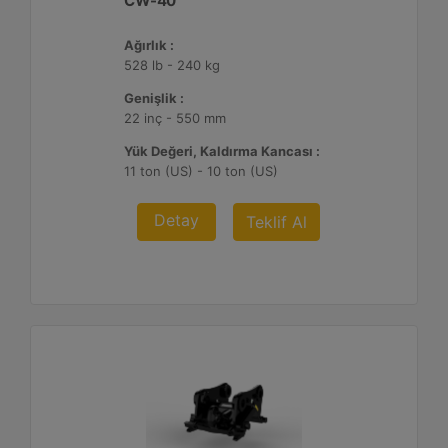
CW-40
Ağırlık :
528 lb - 240 kg
Genişlik :
22 inç - 550 mm
Yük Değeri, Kaldırma Kancası :
11 ton (US) - 10 ton (US)
Detay
Teklif Al