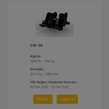
CW-55
Ağırlık :
1540 lb - 700 kg
Genişlik :
33.2 inç - 830 mm
Yük Değeri, Kaldırma Kancası :
22 ton (US) - 20 ton (US)
Detay
Teklif Al