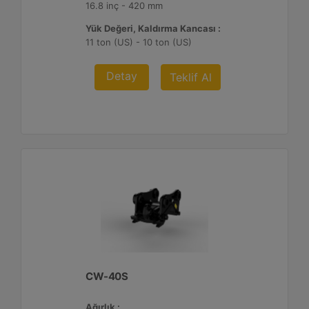
16.8 inç - 420 mm
Yük Değeri, Kaldırma Kancası :
11 ton (US) - 10 ton (US)
Detay
Teklif Al
CW-40S
Ağırlık :