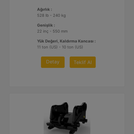
Ağırlık :
528 lb - 240 kg
Genişlik :
22 inç - 550 mm
Yük Değeri, Kaldırma Kancası :
11 ton (US) - 10 ton (US)
Detay
Teklif Al