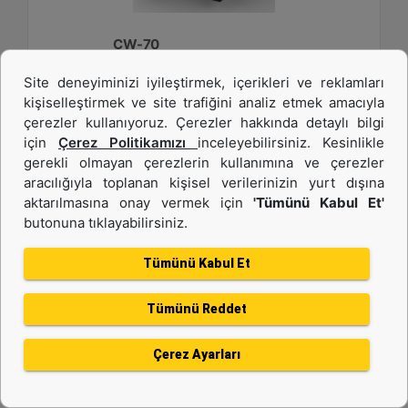
CW-70
Site deneyiminizi iyileştirmek, içerikleri ve reklamları
Ağırlık :
kişiselleştirmek ve site trafiğini analiz etmek amacıyla
2750 lb - 1250 kg
çerezler kullanıyoruz. Çerezler hakkında detaylı bilgi
Genişlik :
için
Çerez Politikamızı
inceleyebilirsiniz. Kesinlikle
33.6 inç - 840 mm
gerekli olmayan çerezlerin kullanımına ve çerezler
aracılığıyla toplanan kişisel verilerinizin yurt dışına
Yük Değeri, Kaldırma Kancası :
22 ton (US) - 20 ton (US)
aktarılmasına onay vermek için
'Tümünü Kabul Et'
butonuna tıklayabilirsiniz.
Detay
Teklif Al
Tümünü Kabul Et
Tümünü Reddet
Çerez Ayarları