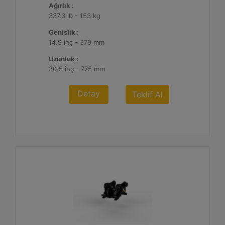
Ağırlık :
337.3 lb - 153 kg
Genişlik :
14.9 inç - 379 mm
Uzunluk :
30.5 inç - 775 mm
Detay
Teklif Al