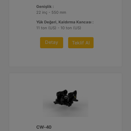
Genişlik :
22 inç - 550 mm
Yük Değeri, Kaldırma Kancası :
11 ton (US) - 10 ton (US)
Detay
Teklif Al
CW-40