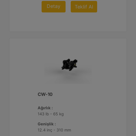
Detay
Teklif Al
CW-10
Ağırlık :
143 lb - 65 kg
Genişlik :
12.4 inç - 310 mm