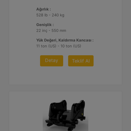
Ağırlık :
528 lb - 240 kg
Genişlik :
22 inç - 550 mm
Yük Değeri, Kaldırma Kancası :
11 ton (US) - 10 ton (US)
Detay
Teklif Al