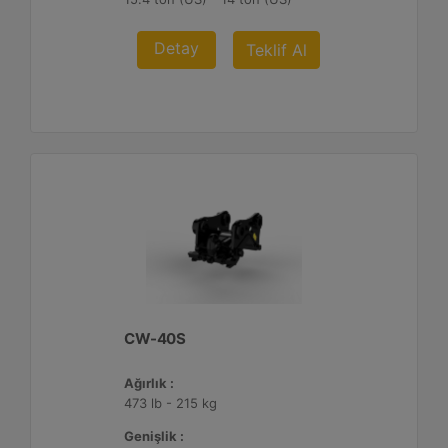
Detay
Teklif Al
CW-40S
Ağırlık :
473 lb - 215 kg
Genişlik :