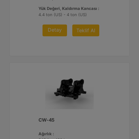
Yük Değeri, Kaldırma Kancası :
4.4 ton (US) - 4 ton (US)
Detay
Teklif Al
CW-45
Ağırlık :