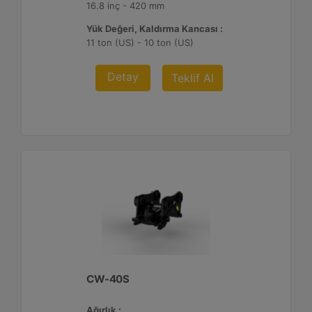
16.8 inç - 420 mm
Yük Değeri, Kaldırma Kancası :
11 ton (US) - 10 ton (US)
Detay
Teklif Al
CW-40S
Ağırlık :