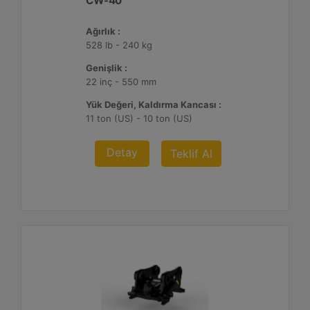
CW-40
Ağırlık :
528 lb - 240 kg
Genişlik :
22 inç - 550 mm
Yük Değeri, Kaldırma Kancası :
11 ton (US) - 10 ton (US)
Detay
Teklif Al