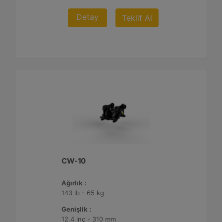
Detay
Teklif Al
CW-10
Ağırlık :
143 lb - 65 kg
Genişlik :
12.4 inç - 310 mm