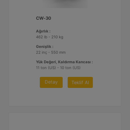
CW-30
Ağırlık :
462 lb - 210 kg
Genişlik :
22 inç - 550 mm
Yük Değeri, Kaldırma Kancası :
11 ton (US) - 10 ton (US)
Detay
Teklif Al