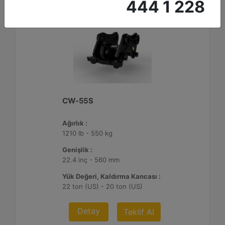
444 1 228
CW-55S
Ağırlık :
1210 lb - 550 kg
Genişlik :
22.4 inç - 560 mm
Yük Değeri, Kaldırma Kancası :
22 ton (US) - 20 ton (US)
Detay
Teklif Al