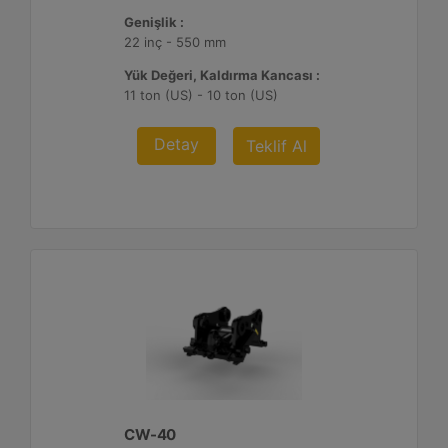
Genişlik :
22 inç - 550 mm
Yük Değeri, Kaldırma Kancası :
11 ton (US) - 10 ton (US)
Detay
Teklif Al
CW-40