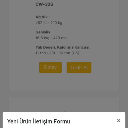
CW-30S
Ağırlık :
462 lb - 210 kg
Genişlik :
16.8 inç - 420 mm
Yük Değeri, Kaldırma Kancası :
11 ton (US) - 10 ton (US)
Detay
Teklif Al
×
Yeni Ürün İletişim Formu