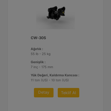
CW-30S
Ağırlık :
55 lb - 25 kg
Genişlik :
7 inç - 175 mm
Yük Değeri, Kaldırma Kancası :
11 ton (US) - 10 ton (US)
Detay
Teklif Al