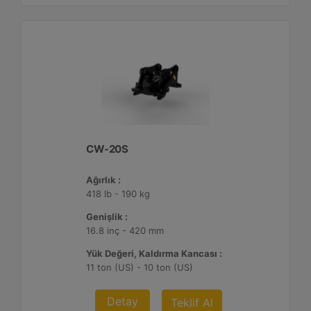
CW-20S
Ağırlık :
418 lb - 190 kg
Genişlik :
16.8 inç - 420 mm
Yük Değeri, Kaldırma Kancası :
11 ton (US) - 10 ton (US)
Detay
Teklif Al