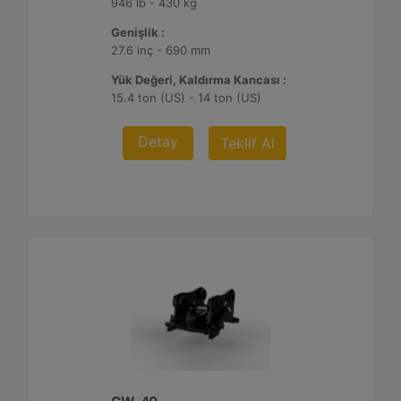
946 lb - 430 kg
Genişlik :
27.6 inç - 690 mm
Yük Değeri, Kaldırma Kancası :
15.4 ton (US) - 14 ton (US)
Detay
Teklif Al