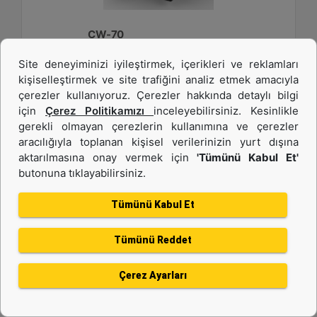
CW-70
Site deneyiminizi iyileştirmek, içerikleri ve reklamları
Ağırlık :
kişiselleştirmek ve site trafiğini analiz etmek amacıyla
2750 lb - 1250 kg
çerezler kullanıyoruz. Çerezler hakkında detaylı bilgi
Genişlik :
için
Çerez Politikamızı
inceleyebilirsiniz. Kesinlikle
33.6 inç - 840 mm
gerekli olmayan çerezlerin kullanımına ve çerezler
aracılığıyla toplanan kişisel verilerinizin yurt dışına
Yük Değeri, Kaldırma Kancası :
22 ton (US) - 20 ton (US)
aktarılmasına onay vermek için
'Tümünü Kabul Et'
butonuna tıklayabilirsiniz.
Detay
Teklif Al
Tümünü Kabul Et
Tümünü Reddet
Çerez Ayarları