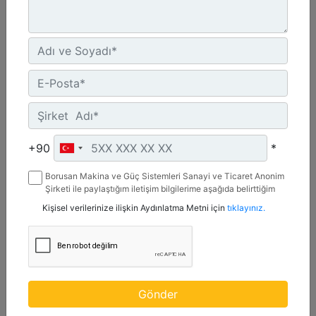
CW-55S
Ağırlık :
1210 lb - 550 kg
+90
*
Genişlik :
Borusan Makina ve Güç Sistemleri Sanayi ve Ticaret Anonim
22 inç - 20 mm
Şirketi ile paylaştığım iletişim bilgilerime aşağıda belirttiğim
kanallardan kampanya, etkinlik ve özel fırsatlar ile ilgili
Yük Değeri, Kaldırma Kancası :
Kişisel verilerinize ilişkin Aydınlatma Metni için
tıklayınız.
mesaj gönderilmesine izin veriyorum.
22 ton (US) - 20 ton (US)
Detay
Teklif Al
Gönder