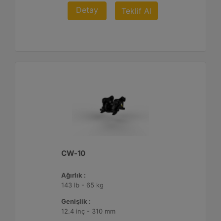
Detay
Teklif Al
CW-10
Ağırlık :
143 lb - 65 kg
Genişlik :
12.4 inç - 310 mm