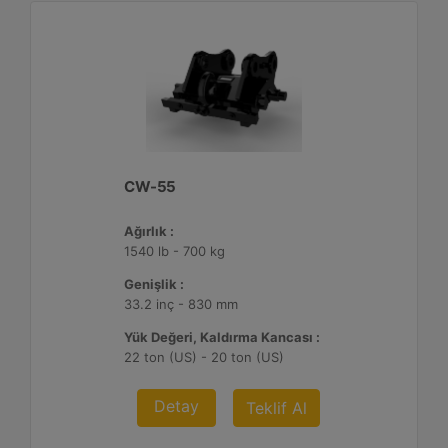
CW-55
Ağırlık :
1540 lb - 700 kg
Genişlik :
33.2 inç - 830 mm
Yük Değeri, Kaldırma Kancası :
22 ton (US) - 20 ton (US)
Detay
Teklif Al