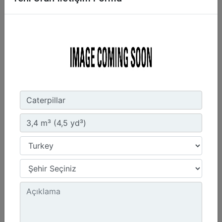
2,7 m3 (3,5 yd3), Fusion™ Ataşman Değiştirici
Genişlik :
107.4 inç - 2727 mm
Yükseklik :
54.3 inç - 1378 mm
Ağırlık :
2220.1 lb - 1007 kg
Detay
Teklif Al