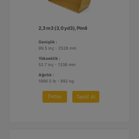
2,3 m3 (3,0 yd3), Pimli
Genişlik :
99.5 inç - 2528 mm
Yükseklik :
52.7 inç - 1338 mm
Ağırlık :
1966.5 lb - 892 kg
Detay
Teklif Al