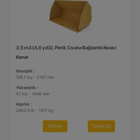
3,5 m3 (4,6 yd3), Pimli, Cıvata Bağlantılı Kesici
Kenar
Genişlik :
108.1 inç - 2747 mm
Yükseklik :
57 inç - 1448 mm
Ağırlık :
2903.5 lb - 1317 kg
Detay
Teklif Al