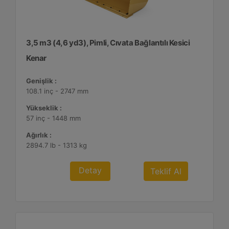
3,5 m3 (4,6 yd3), Pimli, Cıvata Bağlantılı Kesici
Kenar
Genişlik :
108.1 inç - 2747 mm
Yükseklik :
57 inç - 1448 mm
Ağırlık :
2894.7 lb - 1313 kg
Detay
Teklif Al