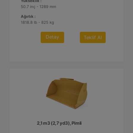
Yükseklik :
50.7 inç - 1289 mm
Ağırlık :
1818.8 lb - 825 kg
Detay
Teklif Al
2,1 m3 (2,7 yd3), Pimli