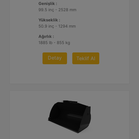
Genişlik :
99.5 inç - 2528 mm
Yükseklik :
50.9 inç - 1294 mm
Ağırlık :
1885 lb - 855 kg
Detay
Teklif Al