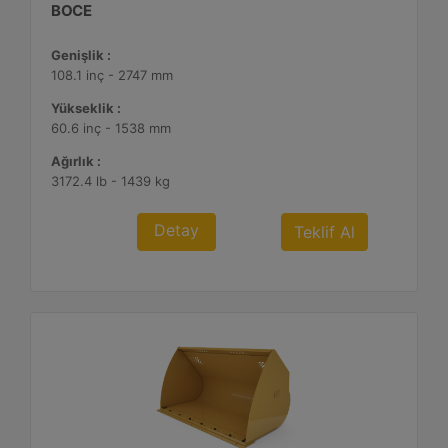
BOCE
Genişlik :
108.1 inç - 2747 mm
Yükseklik :
60.6 inç - 1538 mm
Ağırlık :
3172.4 lb - 1439 kg
Detay
Teklif Al