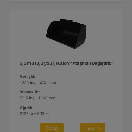
2,5 m3 (3,3 yd3), Fusion™ Ataşman Değiştirici
Genişlik :
107.4 inç - 2727 mm
Yükseklik :
52.5 inç - 1333 mm
Ağırlık :
2123 lb - 963 kg
Detay
Teklif Al