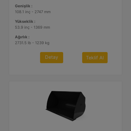
Genişlik :
108.1 inç - 2747 mm
Yükseklik :
53.9 inç - 1369 mm
Ağırlık :
2731.5 lb - 1239 kg
Detay
Teklif Al