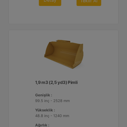
Detay
Teklif Al
1,9 m3 (2,5 yd3) Pimli
Genişlik :
99.5 inç - 2528 mm
Yükseklik :
48.8 inç - 1240 mm
Ağırlık :