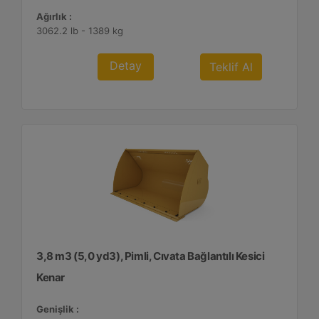
Ağırlık :
3062.2 lb - 1389 kg
Detay
Teklif Al
3,8 m3 (5,0 yd3), Pimli, Cıvata Bağlantılı Kesici
Kenar
Genişlik :