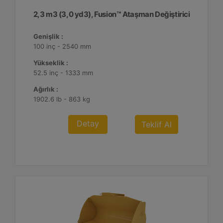
2,3 m3 (3,0 yd3), Fusion™ Ataşman Değiştirici
Genişlik :
100 inç - 2540 mm
Yükseklik :
52.5 inç - 1333 mm
Ağırlık :
1902.6 lb - 863 kg
Detay
Teklif Al