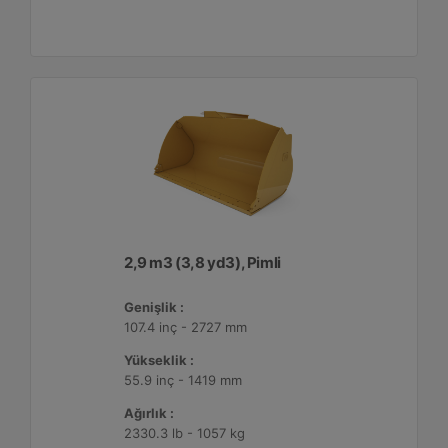
2,9 m3 (3,8 yd3), Pimli
Genişlik :
107.4 inç - 2727 mm
Yükseklik :
55.9 inç - 1419 mm
Ağırlık :
2330.3 lb - 1057 kg