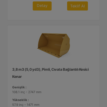
Detay
Teklif Al
3,8 m3 (5,0 yd3), Pimli, Cıvata Bağlantılı Kesici
Kenar
Genişlik :
108.1 inç - 2747 mm
Yükseklik :
57.9 inç - 1471 mm