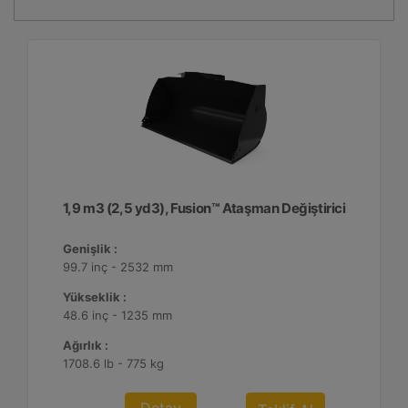
1,9 m3 (2,5 yd3), Fusion™ Ataşman Değiştirici
Genişlik :
99.7 inç - 2532 mm
Yükseklik :
48.6 inç - 1235 mm
Ağırlık :
1708.6 lb - 775 kg