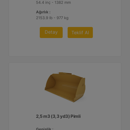
54.4 inç - 1382 mm
Ağırlık :
2153.9 lb - 977 kg
Detay
Teklif Al
2,5 m3 (3,3 yd3) Pimli
Genişlik :