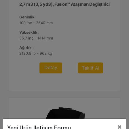
2,7 m3 (3,5 yd3), Fusion™ Ataşman Değiştirici
Genişlik :
100 inç - 2540 mm
Yükseklik :
55.7 inç - 1414 mm
Ağırlık :
2120.8 lb - 962 kg
Detay
Teklif Al
×
Yeni Ürün İletişim Formu