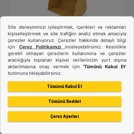
Site deneyiminizi iyileştirmek, içerikleri ve reklamları
kişiselleştirmek ve site trafiğini analiz etmek amacıyla
4,2 m3 (5,5 yd3), Pimli, Cıvata Bağlantılı Kesici
çerezler kullanıyoruz. Çerezler hakkında detaylı bilgi
Kenar
için
Çerez Politikamızı
inceleyebilirsiniz. Kesinlikle
gerekli olmayan çerezlerin kullanımına ve çerezler
Genişlik :
aracılığıyla toplanan kişisel verilerinizin yurt dışına
108.1 inç - 2747 mm
aktarılmasına onay vermek için
'Tümünü Kabul Et'
butonuna tıklayabilirsiniz.
Yükseklik :
60.6 inç - 1538 mm
Tümünü Kabul Et
Ağırlık :
3174.7 lb - 1440 kg
Tümünü Reddet
Detay
Teklif Al
Çerez Ayarları