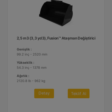
2,5 m3 (3,3 yd3), Fusion™ Ataşman Değiştirici
Genişlik :
99.2 inç - 2520 mm
Yükseklik :
54.3 inç - 1378 mm
Ağırlık :
2120.8 lb - 962 kg
Detay
Teklif Al