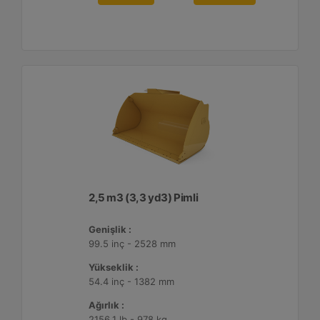
2,5 m3 (3,3 yd3) Pimli
Genişlik :
99.5 inç - 2528 mm
Yükseklik :
54.4 inç - 1382 mm
Ağırlık :
2156.1 lb - 978 kg