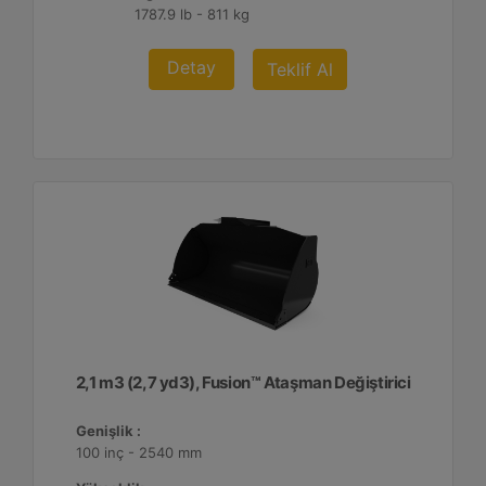
1787.9 lb - 811 kg
Detay
Teklif Al
2,1 m3 (2,7 yd3), Fusion™ Ataşman Değiştirici
Genişlik :
100 inç - 2540 mm