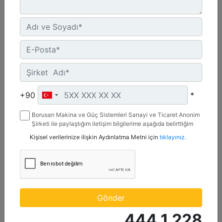
2,7 m3 (3,5 yd3), Pimli
Genişlik :
+90
*
107.4 inç - 2727 mm
Borusan Makina ve Güç Sistemleri Sanayi ve Ticaret Anonim
Yükseklik :
Şirketi ile paylaştığım iletişim bilgilerime aşağıda belirttiğim
54.4 inç - 1381 mm
kanallardan kampanya, etkinlik ve özel fırsatlar ile ilgili
Kişisel verilerinize ilişkin Aydınlatma Metni için
tıklayınız.
mesaj gönderilmesine izin veriyorum.
Ağırlık :
2250.9 lb - 1021 kg
Detay
Teklif Al
Gönder
444 1 228