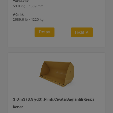
Yükseklik :
53.9 inç - 1369 mm
Ağırlık :
2689.6 lb - 1220 kg
Detay
Teklif Al
3,0 m3 (3,9 yd3), Pimli, Cıvata Bağlantılı Kesici
Kenar