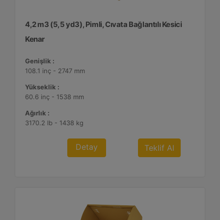
4,2 m3 (5,5 yd3), Pimli, Cıvata Bağlantılı Kesici
Kenar
Genişlik :
108.1 inç - 2747 mm
Yükseklik :
60.6 inç - 1538 mm
Ağırlık :
3170.2 lb - 1438 kg
Detay
Teklif Al