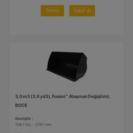
Detay
Teklif Al
3,0 m3 (3,9 yd3), Fusion™ Ataşman Değiştirici,
BOCE
Genişlik :
108.1 inç - 2747 mm