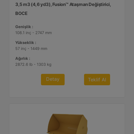
3,5 m3 (4,6 yd3), Fusion™ Ataşman Değiştirici,
BOCE
Genişlik :
108.1 inç - 2747 mm
Yükseklik :
57 inç - 1449 mm
Ağırlık :
2872.6 lb - 1303 kg
Detay
Teklif Al