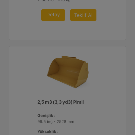
Detay
Teklif Al
2,5 m3 (3,3 yd3) Pimli
Genişlik :
99.5 inç - 2528 mm
Yükseklik :