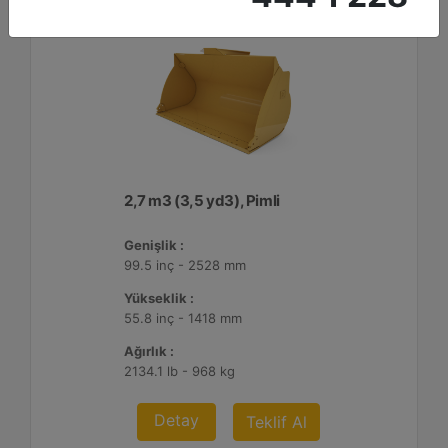
2,7 m3 (3,5 yd3), Pimli
Genişlik :
99.5 inç - 2528 mm
Yükseklik :
55.8 inç - 1418 mm
Ağırlık :
2134.1 lb - 968 kg
Detay
Teklif Al