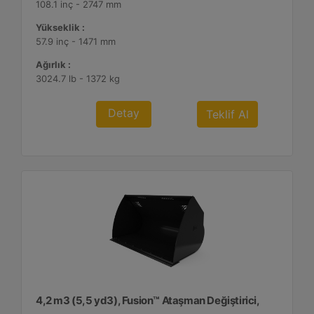
108.1 inç - 2747 mm
Yükseklik :
57.9 inç - 1471 mm
Ağırlık :
3024.7 lb - 1372 kg
Detay
Teklif Al
4,2 m3 (5,5 yd3), Fusion™ Ataşman Değiştirici,