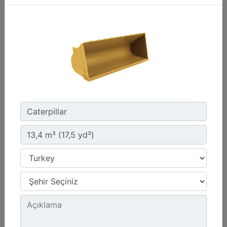
2,7 m3 (3,5 yd3), Fusion™ Ataşman Değiştirici
Genişlik :
107.4 inç - 2727 mm
Yükseklik :
54.3 inç - 1378 mm
Ağırlık :
2220.1 lb - 1007 kg
Detay
Teklif Al