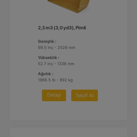
2,3 m3 (3,0 yd3), Pimli
Genişlik :
99.5 inç - 2528 mm
Yükseklik :
52.7 inç - 1338 mm
Ağırlık :
1966.5 lb - 892 kg
Detay
Teklif Al