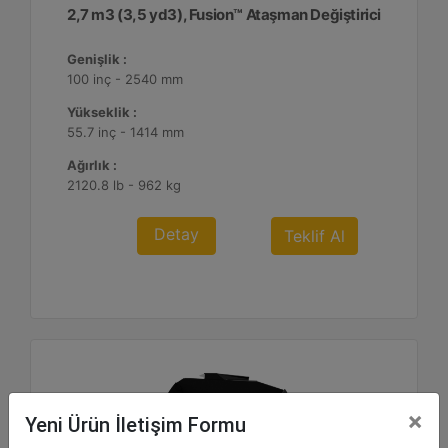
2,7 m3 (3,5 yd3), Fusion™ Ataşman Değiştirici
Genişlik :
100 inç - 2540 mm
Yükseklik :
55.7 inç - 1414 mm
Ağırlık :
2120.8 lb - 962 kg
Detay
Teklif Al
×
Yeni Ürün İletişim Formu