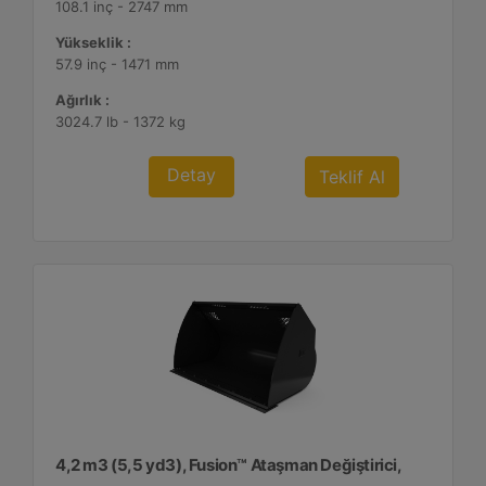
108.1 inç - 2747 mm
Yükseklik :
57.9 inç - 1471 mm
Ağırlık :
3024.7 lb - 1372 kg
Detay
Teklif Al
4,2 m3 (5,5 yd3), Fusion™ Ataşman Değiştirici,