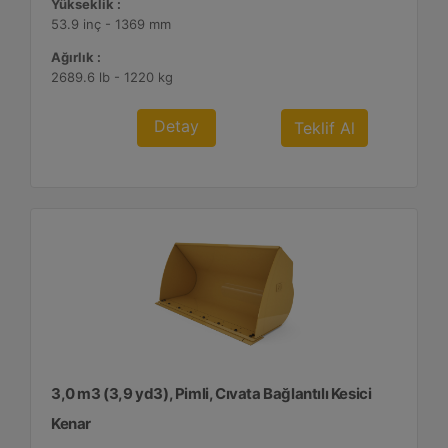
Yükseklik :
53.9 inç - 1369 mm
Ağırlık :
2689.6 lb - 1220 kg
Detay
Teklif Al
3,0 m3 (3,9 yd3), Pimli, Cıvata Bağlantılı Kesici
Kenar