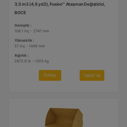
3,5 m3 (4,6 yd3), Fusion™ Ataşman Değiştirici,
BOCE
Genişlik :
108.1 inç - 2747 mm
Yükseklik :
57 inç - 1449 mm
Ağırlık :
2872.6 lb - 1303 kg
Detay
Teklif Al