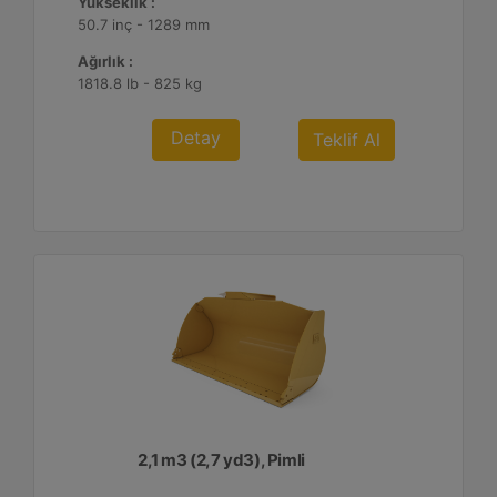
Yükseklik :
50.7 inç - 1289 mm
Ağırlık :
1818.8 lb - 825 kg
Detay
Teklif Al
2,1 m3 (2,7 yd3), Pimli