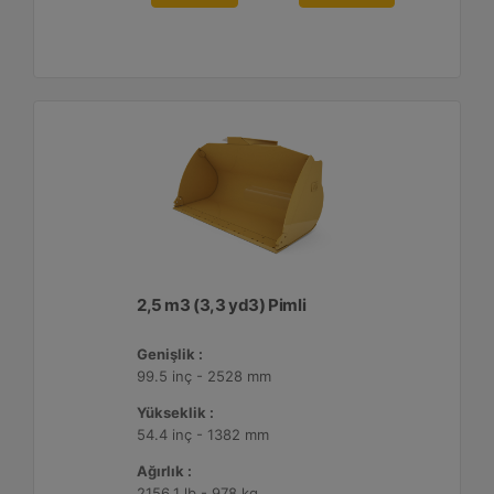
2,5 m3 (3,3 yd3) Pimli
Genişlik :
99.5 inç - 2528 mm
Yükseklik :
54.4 inç - 1382 mm
Ağırlık :
2156.1 lb - 978 kg