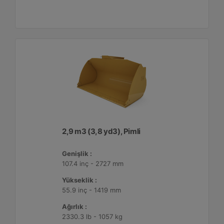
2,9 m3 (3,8 yd3), Pimli
Genişlik :
107.4 inç - 2727 mm
Yükseklik :
55.9 inç - 1419 mm
Ağırlık :
2330.3 lb - 1057 kg