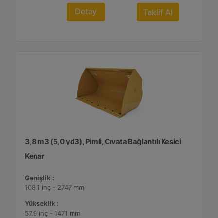
Detay
Teklif Al
3,8 m3 (5,0 yd3), Pimli, Cıvata Bağlantılı Kesici
Kenar
Genişlik :
108.1 inç - 2747 mm
Yükseklik :
57.9 inç - 1471 mm