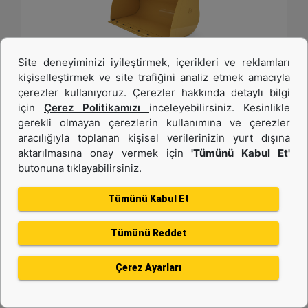
Site deneyiminizi iyileştirmek, içerikleri ve reklamları
kişiselleştirmek ve site trafiğini analiz etmek amacıyla
4,2 m3 (5,5 yd3), Pimli, Cıvata Bağlantılı Kesici
çerezler kullanıyoruz. Çerezler hakkında detaylı bilgi
Kenar
için
Çerez Politikamızı
inceleyebilirsiniz. Kesinlikle
gerekli olmayan çerezlerin kullanımına ve çerezler
Genişlik :
aracılığıyla toplanan kişisel verilerinizin yurt dışına
108.1 inç - 2747 mm
aktarılmasına onay vermek için
'Tümünü Kabul Et'
butonuna tıklayabilirsiniz.
Yükseklik :
60.6 inç - 1538 mm
Tümünü Kabul Et
Ağırlık :
3174.7 lb - 1440 kg
Tümünü Reddet
Detay
Teklif Al
Çerez Ayarları