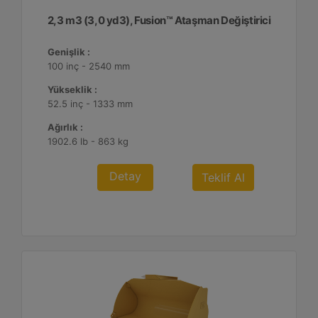
2,3 m3 (3,0 yd3), Fusion™ Ataşman Değiştirici
Genişlik :
100 inç - 2540 mm
Yükseklik :
52.5 inç - 1333 mm
Ağırlık :
1902.6 lb - 863 kg
Detay
Teklif Al