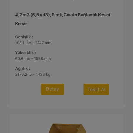
4,2 m3 (5,5 yd3), Pimli, Cıvata Bağlantılı Kesici
Kenar
Genişlik :
108.1 inç - 2747 mm
Yükseklik :
60.6 inç - 1538 mm
Ağırlık :
3170.2 lb - 1438 kg
Detay
Teklif Al