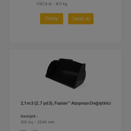
1787.9 lb - 811 kg
Detay
Teklif Al
2,1 m3 (2,7 yd3), Fusion™ Ataşman Değiştirici
Genişlik :
100 inç - 2540 mm