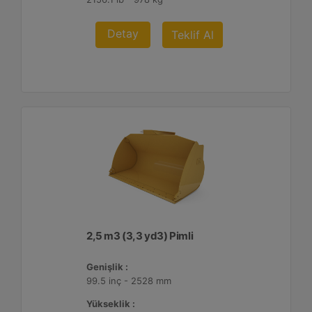
Detay
Teklif Al
2,5 m3 (3,3 yd3) Pimli
Genişlik :
99.5 inç - 2528 mm
Yükseklik :