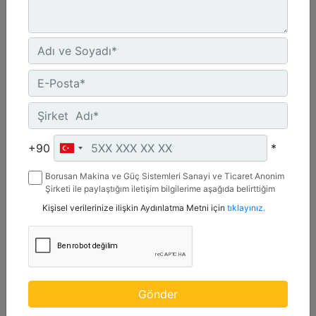
2,7 m3 (3,5 yd3), Pimli
Genişlik :
107.4 inç - 2727 mm
+90
*
Yükseklik :
Borusan Makina ve Güç Sistemleri Sanayi ve Ticaret Anonim
54.4 inç - 1381 mm
Şirketi ile paylaştığım iletişim bilgilerime aşağıda belirttiğim
kanallardan kampanya, etkinlik ve özel fırsatlar ile ilgili
Ağırlık :
Kişisel verilerinize ilişkin Aydınlatma Metni için
tıklayınız.
mesaj gönderilmesine izin veriyorum.
2250.9 lb - 1021 kg
Detay
Teklif Al
Gönder