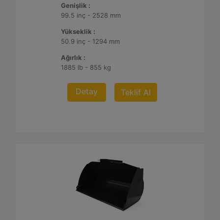
Genişlik :
99.5 inç - 2528 mm
Yükseklik :
50.9 inç - 1294 mm
Ağırlık :
1885 lb - 855 kg
Detay
Teklif Al