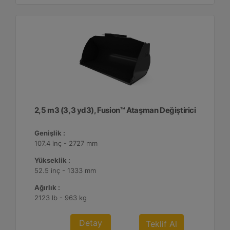
2,5 m3 (3,3 yd3), Fusion™ Ataşman Değiştirici
Genişlik :
107.4 inç - 2727 mm
Yükseklik :
52.5 inç - 1333 mm
Ağırlık :
2123 lb - 963 kg
Detay
Teklif Al