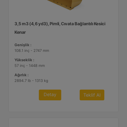
3,5 m3 (4,6 yd3), Pimli, Cıvata Bağlantılı Kesici
Kenar
Genişlik :
108.1 inç - 2747 mm
Yükseklik :
57 inç - 1448 mm
Ağırlık :
2894.7 lb - 1313 kg
Detay
Teklif Al