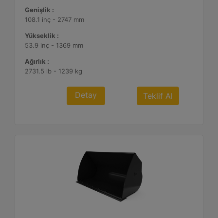
Genişlik :
108.1 inç - 2747 mm
Yükseklik :
53.9 inç - 1369 mm
Ağırlık :
2731.5 lb - 1239 kg
Detay
Teklif Al