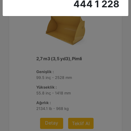
444 1 228
2,7 m3 (3,5 yd3), Pimli
Genişlik :
99.5 inç - 2528 mm
Yükseklik :
55.8 inç - 1418 mm
Ağırlık :
2134.1 lb - 968 kg
Detay
Teklif Al