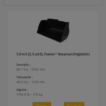
1,9 m3 (2,5 yd3), Fusion™ Ataşman Değiştirici
Genişlik :
99.7 inç - 2532 mm
Yükseklik :
48.6 inç - 1235 mm
Ağırlık :
1708.6 lb - 775 kg