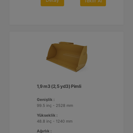
Detay
Teklif Al
1,9 m3 (2,5 yd3) Pimli
Genişlik :
99.5 inç - 2528 mm
Yükseklik :
48.8 inç - 1240 mm
Ağırlık :