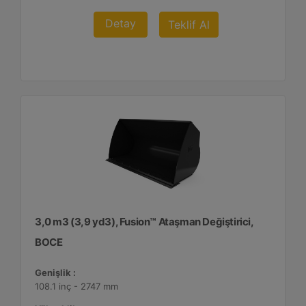
Detay
Teklif Al
3,0 m3 (3,9 yd3), Fusion™ Ataşman Değiştirici,
BOCE
Genişlik :
108.1 inç - 2747 mm