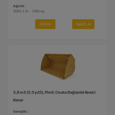
Ağırlık :
3062.2 lb - 1389 kg
Detay
Teklif Al
3,8 m3 (5,0 yd3), Pimli, Cıvata Bağlantılı Kesici
Kenar
Genişlik :