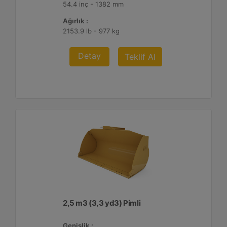
54.4 inç - 1382 mm
Ağırlık :
2153.9 lb - 977 kg
Detay
Teklif Al
2,5 m3 (3,3 yd3) Pimli
Genişlik :