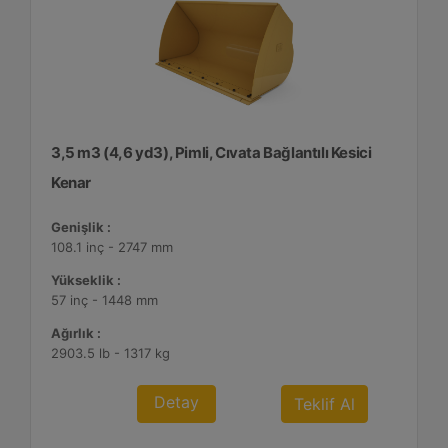
3,5 m3 (4,6 yd3), Pimli, Cıvata Bağlantılı Kesici
Kenar
Genişlik :
108.1 inç - 2747 mm
Yükseklik :
57 inç - 1448 mm
Ağırlık :
2903.5 lb - 1317 kg
Detay
Teklif Al