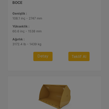
BOCE
Genişlik :
108.1 inç - 2747 mm
Yükseklik :
60.6 inç - 1538 mm
Ağırlık :
3172.4 lb - 1439 kg
Detay
Teklif Al