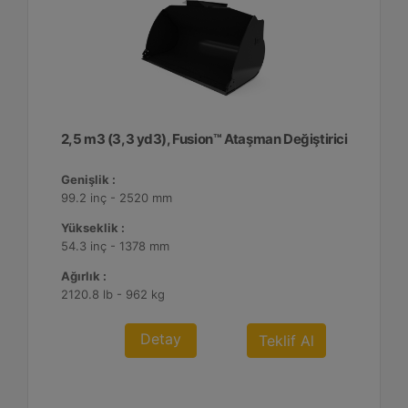
2,5 m3 (3,3 yd3), Fusion™ Ataşman Değiştirici
Genişlik :
99.2 inç - 2520 mm
Yükseklik :
54.3 inç - 1378 mm
Ağırlık :
2120.8 lb - 962 kg
Detay
Teklif Al