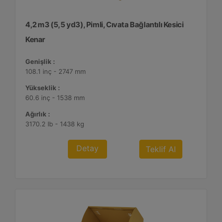
4,2 m3 (5,5 yd3), Pimli, Cıvata Bağlantılı Kesici
Kenar
Genişlik :
108.1 inç - 2747 mm
Yükseklik :
60.6 inç - 1538 mm
Ağırlık :
3170.2 lb - 1438 kg
Detay
Teklif Al