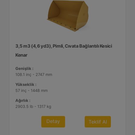
3,5 m3 (4,6 yd3), Pimli, Cıvata Bağlantılı Kesici
Kenar
Genişlik :
108.1 inç - 2747 mm
Yükseklik :
57 inç - 1448 mm
Ağırlık :
2903.5 lb - 1317 kg
Detay
Teklif Al