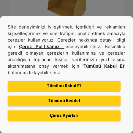
Site deneyiminizi iyileştirmek, içerikleri ve reklamları
kişiselleştirmek ve site trafiğini analiz etmek amacıyla
4,2 m3 (5,5 yd3), Pimli, Cıvata Bağlantılı Kesici
çerezler kullanıyoruz. Çerezler hakkında detaylı bilgi
Kenar
için
Çerez Politikamızı
inceleyebilirsiniz. Kesinlikle
gerekli olmayan çerezlerin kullanımına ve çerezler
Genişlik :
aracılığıyla toplanan kişisel verilerinizin yurt dışına
108.1 inç - 2747 mm
aktarılmasına onay vermek için
'Tümünü Kabul Et'
butonuna tıklayabilirsiniz.
Yükseklik :
60.6 inç - 1538 mm
Tümünü Kabul Et
Ağırlık :
3174.7 lb - 1440 kg
Tümünü Reddet
Detay
Teklif Al
Çerez Ayarları