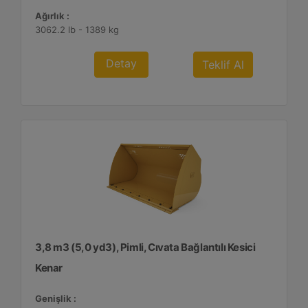
Ağırlık :
3062.2 lb - 1389 kg
Detay
Teklif Al
3,8 m3 (5,0 yd3), Pimli, Cıvata Bağlantılı Kesici
Kenar
Genişlik :