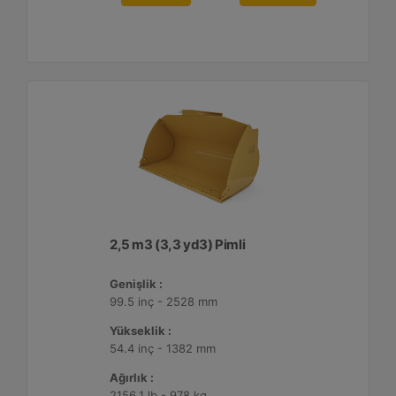
2,5 m3 (3,3 yd3) Pimli
Genişlik :
99.5 inç - 2528 mm
Yükseklik :
54.4 inç - 1382 mm
Ağırlık :
2156.1 lb - 978 kg