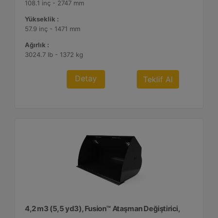
108.1 inç - 2747 mm
Yükseklik :
57.9 inç - 1471 mm
Ağırlık :
3024.7 lb - 1372 kg
Detay
Teklif Al
4,2 m3 (5,5 yd3), Fusion™ Ataşman Değiştirici,