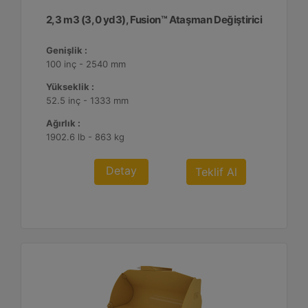
2,3 m3 (3,0 yd3), Fusion™ Ataşman Değiştirici
Genişlik :
100 inç - 2540 mm
Yükseklik :
52.5 inç - 1333 mm
Ağırlık :
1902.6 lb - 863 kg
Detay
Teklif Al