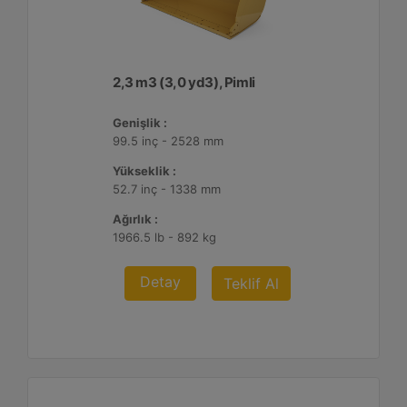
2,3 m3 (3,0 yd3), Pimli
Genişlik :
99.5 inç - 2528 mm
Yükseklik :
52.7 inç - 1338 mm
Ağırlık :
1966.5 lb - 892 kg
Detay
Teklif Al