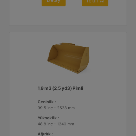
Detay
Teklif Al
1,9 m3 (2,5 yd3) Pimli
Genişlik :
99.5 inç - 2528 mm
Yükseklik :
48.8 inç - 1240 mm
Ağırlık :