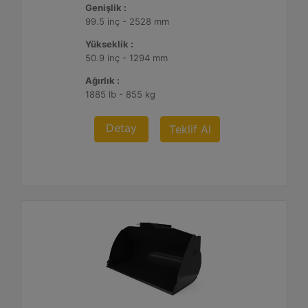
Genişlik :
99.5 inç - 2528 mm
Yükseklik :
50.9 inç - 1294 mm
Ağırlık :
1885 lb - 855 kg
Detay
Teklif Al