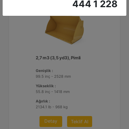
444 1 228
2,7 m3 (3,5 yd3), Pimli
Genişlik :
99.5 inç - 2528 mm
Yükseklik :
55.8 inç - 1418 mm
Ağırlık :
2134.1 lb - 968 kg
Detay
Teklif Al