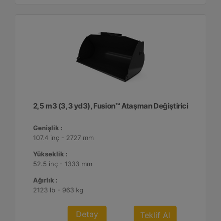
2,5 m3 (3,3 yd3), Fusion™ Ataşman Değiştirici
Genişlik :
107.4 inç - 2727 mm
Yükseklik :
52.5 inç - 1333 mm
Ağırlık :
2123 lb - 963 kg
Detay
Teklif Al