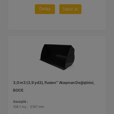
Detay
Teklif Al
3,0 m3 (3,9 yd3), Fusion™ Ataşman Değiştirici,
BOCE
Genişlik :
108.1 inç - 2747 mm