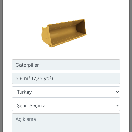
2,7 m3 (3,5 yd3), Fusion™ Ataşman Değiştirici
Genişlik :
107.4 inç - 2727 mm
Yükseklik :
54.3 inç - 1378 mm
Ağırlık :
2220.1 lb - 1007 kg
Detay
Teklif Al