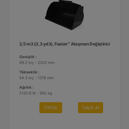
2,5 m3 (3,3 yd3), Fusion™ Ataşman Değiştirici
Genişlik :
99.2 inç - 2520 mm
Yükseklik :
54.3 inç - 1378 mm
Ağırlık :
2120.8 lb - 962 kg
Detay
Teklif Al