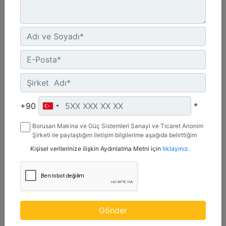
2,7 m3 (3,5 yd3), Pimli
Genişlik :
107.4 inç - 2727 mm
+90
*
Yükseklik :
Borusan Makina ve Güç Sistemleri Sanayi ve Ticaret Anonim
54.4 inç - 1381 mm
Şirketi ile paylaştığım iletişim bilgilerime aşağıda belirttiğim
kanallardan kampanya, etkinlik ve özel fırsatlar ile ilgili
Ağırlık :
Kişisel verilerinize ilişkin Aydınlatma Metni için
tıklayınız.
mesaj gönderilmesine izin veriyorum.
2250.9 lb - 1021 kg
Detay
Teklif Al
Gönder