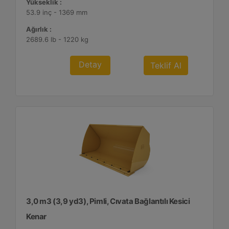
Yükseklik :
53.9 inç - 1369 mm
Ağırlık :
2689.6 lb - 1220 kg
Detay
Teklif Al
3,0 m3 (3,9 yd3), Pimli, Cıvata Bağlantılı Kesici
Kenar