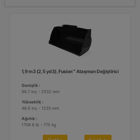
1,9 m3 (2,5 yd3), Fusion™ Ataşman Değiştirici
Genişlik :
99.7 inç - 2532 mm
Yükseklik :
48.6 inç - 1235 mm
Ağırlık :
1708.6 lb - 775 kg