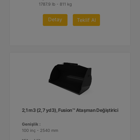
1787.9 lb - 811 kg
Detay
Teklif Al
2,1 m3 (2,7 yd3), Fusion™ Ataşman Değiştirici
Genişlik :
100 inç - 2540 mm