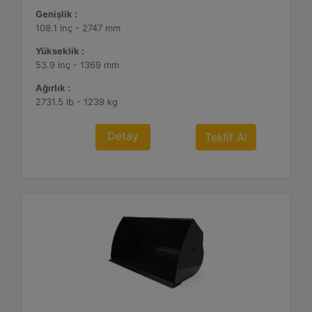
Genişlik :
108.1 inç - 2747 mm
Yükseklik :
53.9 inç - 1369 mm
Ağırlık :
2731.5 lb - 1239 kg
Detay
Teklif Al