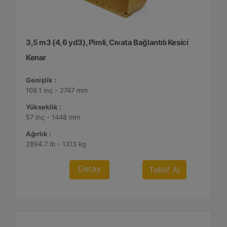
3,5 m3 (4,6 yd3), Pimli, Cıvata Bağlantılı Kesici
Kenar
Genişlik :
108.1 inç - 2747 mm
Yükseklik :
57 inç - 1448 mm
Ağırlık :
2894.7 lb - 1313 kg
Detay
Teklif Al