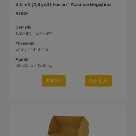
3,5 m3 (4,6 yd3), Fusion™ Ataşman Değiştirici,
BOCE
Genişlik :
108.1 inç - 2747 mm
Yükseklik :
57 inç - 1449 mm
Ağırlık :
2872.6 lb - 1303 kg
Detay
Teklif Al