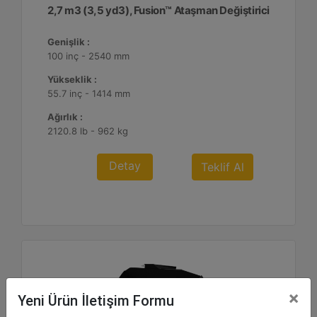
2,7 m3 (3,5 yd3), Fusion™ Ataşman Değiştirici
Genişlik :
100 inç - 2540 mm
Yükseklik :
55.7 inç - 1414 mm
Ağırlık :
2120.8 lb - 962 kg
Detay
Teklif Al
×
Yeni Ürün İletişim Formu