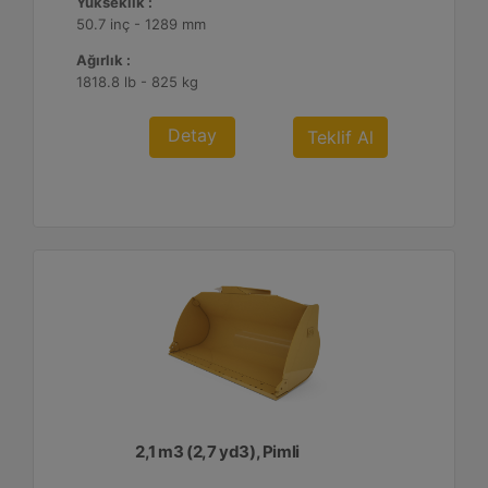
Yükseklik :
50.7 inç - 1289 mm
Ağırlık :
1818.8 lb - 825 kg
Detay
Teklif Al
2,1 m3 (2,7 yd3), Pimli