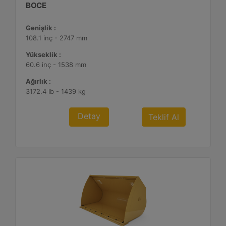
BOCE
Genişlik :
108.1 inç - 2747 mm
Yükseklik :
60.6 inç - 1538 mm
Ağırlık :
3172.4 lb - 1439 kg
Detay
Teklif Al