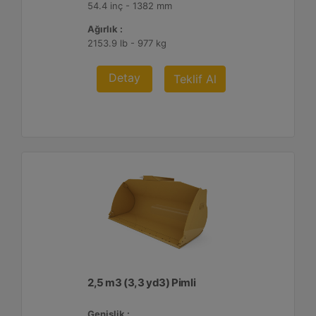
54.4 inç - 1382 mm
Ağırlık :
2153.9 lb - 977 kg
Detay
Teklif Al
2,5 m3 (3,3 yd3) Pimli
Genişlik :