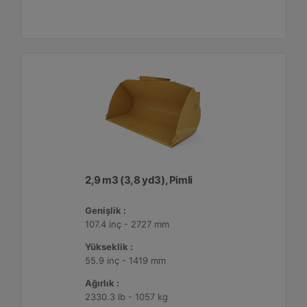
2,9 m3 (3,8 yd3), Pimli
Genişlik :
107.4 inç - 2727 mm
Yükseklik :
55.9 inç - 1419 mm
Ağırlık :
2330.3 lb - 1057 kg