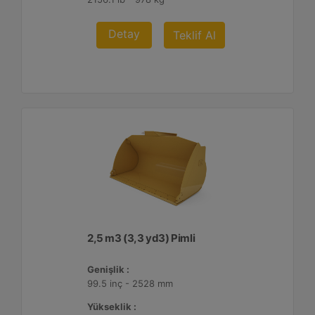
Detay
Teklif Al
2,5 m3 (3,3 yd3) Pimli
Genişlik :
99.5 inç - 2528 mm
Yükseklik :