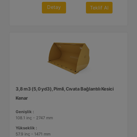
Detay
Teklif Al
3,8 m3 (5,0 yd3), Pimli, Cıvata Bağlantılı Kesici
Kenar
Genişlik :
108.1 inç - 2747 mm
Yükseklik :
57.9 inç - 1471 mm