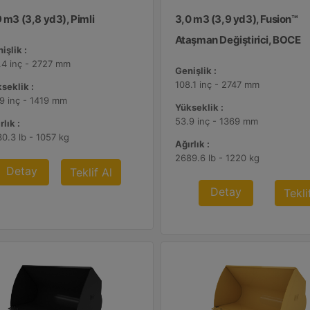
 m3 (3,8 yd3), Pimli
3,0 m3 (3,9 yd3), Fusion™
Ataşman Değiştirici, BOCE
işlik :
.4 inç - 2727 mm
Genişlik :
108.1 inç - 2747 mm
seklik :
9 inç - 1419 mm
Yükseklik :
53.9 inç - 1369 mm
rlık :
0.3 lb - 1057 kg
Ağırlık :
2689.6 lb - 1220 kg
Detay
Teklif Al
Detay
Tekli