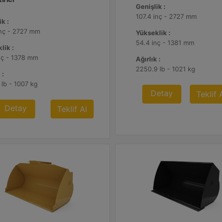
Genişlik :
107.4 inç - 2727 mm
k :
inç - 2727 mm
Yükseklik :
54.4 inç - 1381 mm
lik :
nç - 1378 mm
Ağırlık :
2250.9 lb - 1021 kg
 :
 lb - 1007 kg
Detay
Teklif 
Detay
Teklif Al