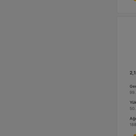
2,1
Gen
99.
Yük
50.
Ağı
188