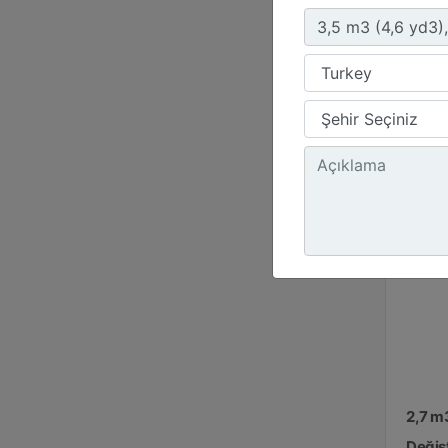
Yük
54.
Ağı
215
2,7 m
Değişt