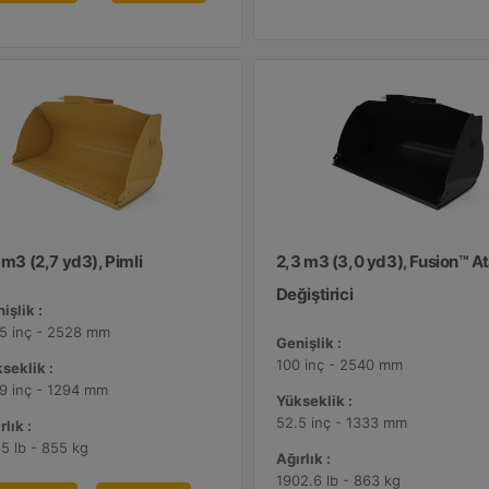
 m3 (2,7 yd3), Pimli
2,3 m3 (3,0 yd3), Fusion™ 
Değiştirici
işlik :
5 inç - 2528 mm
Genişlik :
100 inç - 2540 mm
seklik :
9 inç - 1294 mm
Yükseklik :
52.5 inç - 1333 mm
rlık :
5 lb - 855 kg
Ağırlık :
1902.6 lb - 863 kg