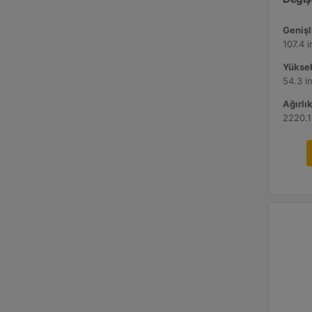
Genişli
107.4 
Yüksek
54.3 i
Ağırlık
2220.1