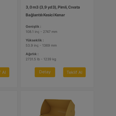
3,0 m3 (3,9 yd3), Pimli, Cıvata
Bağlantılı Kesici Kenar
Genişlik :
108.1 inç - 2747 mm
Yükseklik :
53.9 inç - 1369 mm
Ağırlık :
2731.5 lb - 1239 kg
Detay
f Al
Teklif Al