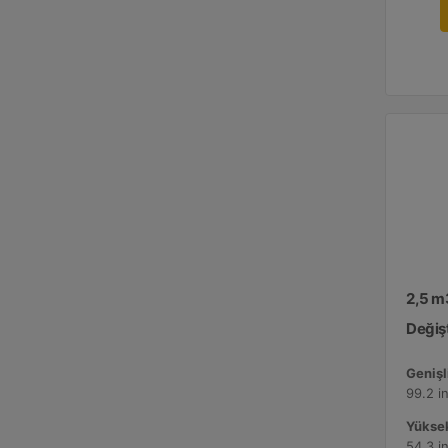
2,5 m
Değişt
Genişli
99.2 i
Yüksek
54.3 i