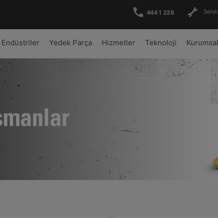
Servis
444 1 228
Endüstriler
Yedek Parça
Hizmetler
Teknoloji
Kurumsa
şmanlar