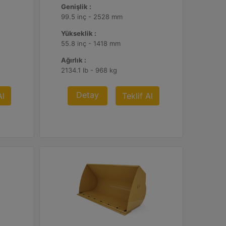
Genişlik :
99.5 inç - 2528 mm
Yükseklik :
55.8 inç - 1418 mm
Ağırlık :
2134.1 lb - 968 kg
Detay
Al
Teklif Al