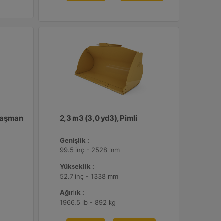
Ataşman
2,3 m3 (3,0 yd3), Pimli
Genişlik :
99.5 inç - 2528 mm
Yükseklik :
52.7 inç - 1338 mm
Ağırlık :
1966.5 lb - 892 kg