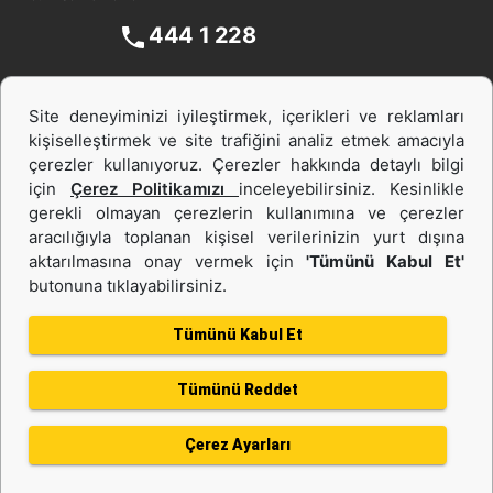
444 1 228
Site deneyiminizi iyileştirmek, içerikleri ve reklamları
kişiselleştirmek ve site trafiğini analiz etmek amacıyla
çerezler kullanıyoruz. Çerezler hakkında detaylı bilgi
için
Çerez Politikamızı
inceleyebilirsiniz. Kesinlikle
gerekli olmayan çerezlerin kullanımına ve çerezler
aracılığıyla toplanan kişisel verilerinizin yurt dışına
İş Makinası ve Güç Sistemleri
aktarılmasına onay vermek için
'Tümünü Kabul Et'
butonuna tıklayabilirsiniz.
İkinci el ve Kiralama
Tümünü Kabul Et
Tümünü Reddet
Gizlilik Politikası
Kullanım Şartları
Çerez politikası
Bilgi Toplumu Hizmeti
Çerez Ayarları
Kişisel Verilerin Korunması
Bölge Değiştir