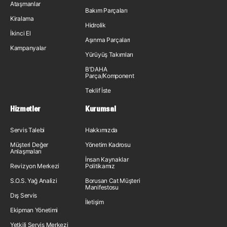
Ataşmanlar
Bakım Parçaları
Kiralama
Hidrolik
İkinci El
Aşınma Parçaları
Kampanyalar
Yürüyüş Takımları
B'DAHA
Parça/Komponent
Teklif İste
Hizmetler
Kurumsal
Servis Talebi
Hakkımızda
Müşteri Değer
Yönetim Kadrosu
Anlaşmaları
İnsan Kaynakları
Revizyon Merkezi
Politikamız
S.O.S. Yağ Analizi
Borusan Cat Müşteri
Manifestosu
Dış Servis
İletişim
Ekipman Yönetimi
Yetkili Servis Merkezi