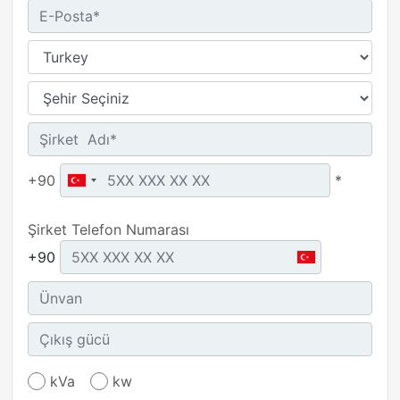
+90
*
Şirket Telefon Numarası
+90
kVa
kw