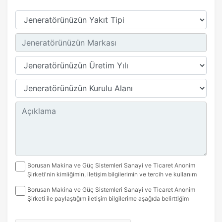
Borusan Makina ve Güç Sistemleri Sanayi ve Ticaret Anonim
Şirketi'nin kimliğimin, iletişim bilgilerimin ve tercih ve kullanım
alışkanlıklarıma ilişkin kişisel verilerimin Kişisel Verilerin
Borusan Makina ve Güç Sistemleri Sanayi ve Ticaret Anonim
İşlenmesine İlişkin Bilgilendirme Bildirimi kapsamında (yurt
Şirketi ile paylaştığım iletişim bilgilerime aşağıda belirttiğim
içinde veya yurt dışında) işlenmesine izin veriyorum. Veriler,
kanallardan kampanya, etkinlik ve özel fırsatlar ile ilgili mesaj
ürün ve hizmetlerimizin kullanımını artırmak amacıyla kampanya
gönderilmesine izin veriyorum.
ve tanıtım faaliyetleri yürütmek, satın aldığım veya ilgilendiğim