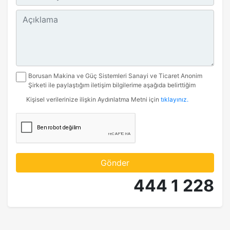
Borusan Makina ve Güç Sistemleri Sanayi ve Ticaret Anonim
Şirketi ile paylaştığım iletişim bilgilerime aşağıda belirttiğim
kanallardan kampanya, etkinlik ve özel fırsatlar ile ilgili mesaj
Kişisel verilerinize ilişkin Aydınlatma Metni için
tıklayınız.
gönderilmesine izin veriyorum.
Gönder
444 1 228