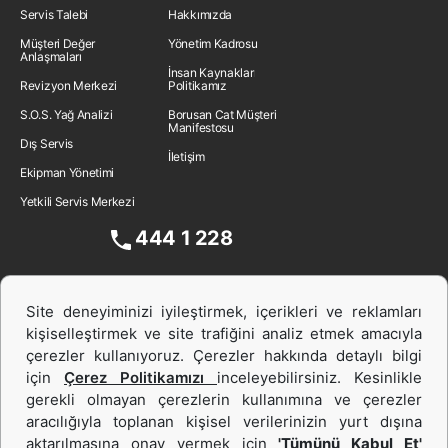
Servis Talebi
Hakkımızda
Müşteri Değer
Yönetim Kadrosu
Anlaşmaları
İnsan Kaynakları
Revizyon Merkezi
Politikamız
S.O.S. Yağ Analizi
Borusan Cat Müşteri
Manifestosu
Dış Servis
İletişim
Ekipman Yönetimi
Yetkili Servis Merkezi
444 1 228
Site deneyiminizi iyileştirmek, içerikleri ve reklamları
kişiselleştirmek ve site trafiğini analiz etmek amacıyla
çerezler kullanıyoruz. Çerezler hakkında detaylı bilgi
için
Çerez Politikamızı
inceleyebilirsiniz. Kesinlikle
gerekli olmayan çerezlerin kullanımına ve çerezler
aracılığıyla toplanan kişisel verilerinizin yurt dışına
İş Makinası ve Güç Sistemleri
aktarılmasına onay vermek için
'Tümünü Kabul Et'