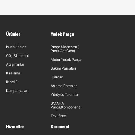
Ürünler
Yedek Parça
İş Makinaları
Parça Mağazası (
Parts.Cat.Com)
Güç Sistemleri
Motor Yedek Parça
Ataşmanlar
Bakım Parçaları
Kiralama
Hidrolik
İkinci El
Aşınma Parçaları
Kampanyalar
Yürüyüş Takımları
B'DAHA
Parça/Komponent
Teklif İste
Hizmetler
Kurumsal