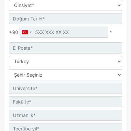
+90
*