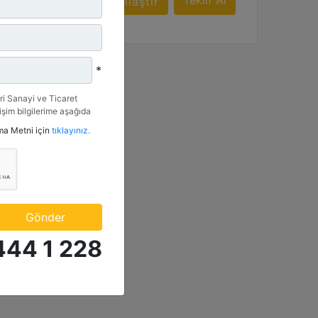
f Al
Teklif Al
Karşılaştır
*
i Sanayi ve Ticaret
tişim bilgilerime aşağıda
etkinlik ve özel fırsatlar
tma Metni için
tıklayınız.
n veriyorum.
Gönder
444 1 228