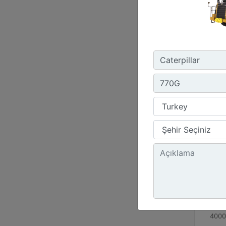
797
Nomi
400 t
Azami
1375
Brüt
4000