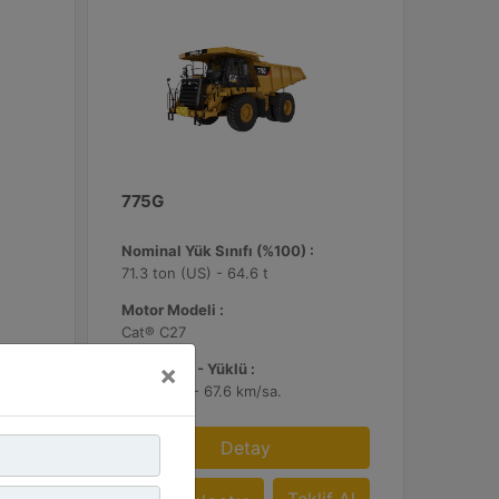
775G
Nominal Yük Sınıfı (%100) :
71.3 ton (US) - 64.6 t
Motor Modeli :
Cat® C27
×
Azami Hız - Yüklü :
42 mil/sa. - 67.6 km/sa.
Detay