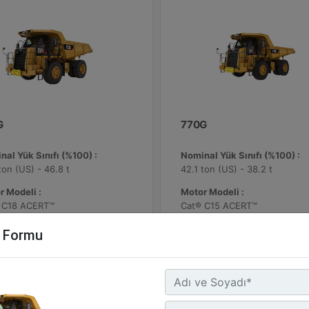
G
770G
al Yük Sınıfı (%100) :
Nominal Yük Sınıfı (%100) :
ton (US) - 46.8 t
42.1 ton (US) - 38.2 t
r Modeli :
Motor Modeli :
 C18 ACERT™
Cat® C15 ACERT™
 Hız - Yüklü :
Azami Hız - Yüklü :
m Formu
mil/sa. - 79.2 km/sa.
45.8 mil/sa. - 73.7 km/sa.
Detay
Detay