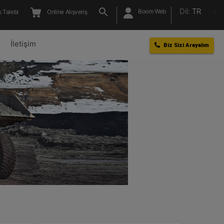
Dil:
TR
Boom Web
 Talebi
Online Alışveriş
l
İletişim
Biz Sizi Arayalım