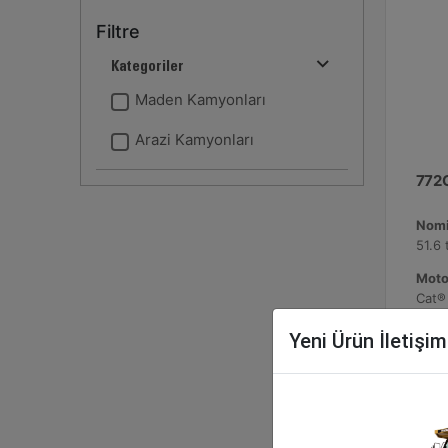
Filtre
Kategoriler
Maden Kamyonları
Arazi Kamyonları
772
Nomin
51.6 
Moto
Cat®
Azami
Yeni Ürün İletişi
49.2 