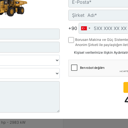
Teklif Al
Tekli
Karşılaştır
Karşılaştır
+90
Borusan Makina ve Güç Sistemler
Anonim Şirketi ile paylaştığım ile
belirttiğim kanallardan kampanya, 
Kişisel verilerinize ilişkin Aydınla
ile ilgili mesaj gönderilmesine izi
F
nal Azami Yük :
on (US) - 363 t
 Brüt Makine Ağırlığı :
000 lb - 623690 kg
 Güç - SAE J1995 :
 hp - 2983 kW