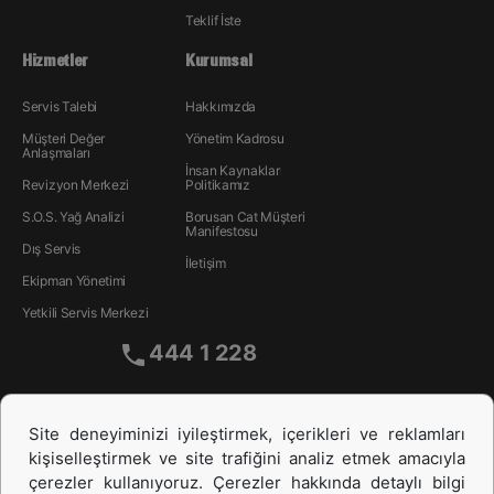
Teklif İste
Hizmetler
Kurumsal
Servis Talebi
Hakkımızda
Müşteri Değer
Yönetim Kadrosu
Anlaşmaları
İnsan Kaynakları
Revizyon Merkezi
Politikamız
S.O.S. Yağ Analizi
Borusan Cat Müşteri
Manifestosu
Dış Servis
İletişim
Ekipman Yönetimi
Yetkili Servis Merkezi
444 1 228
Site deneyiminizi iyileştirmek, içerikleri ve reklamları
kişiselleştirmek ve site trafiğini analiz etmek amacıyla
çerezler kullanıyoruz. Çerezler hakkında detaylı bilgi