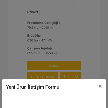
PM620
Frezeleme Genişliği :
79.1 inç - 2010 mm
Brüt Güç :
636 hp - 474 kW
Çalışma Ağırlığı :
69575 lb - 31559 kg
Detay
Teklif Al
Karşılaştır
×
Yeni Ürün İletişim Formu