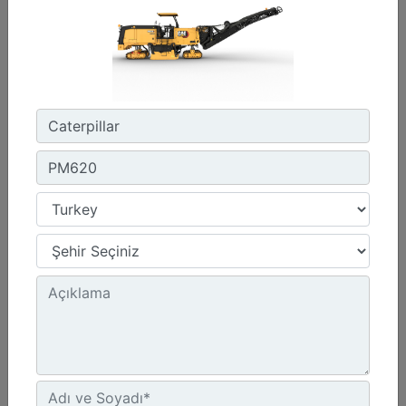
PM310
Frezeleme Genişliği :
39.4 inç - 1000 mm
Azami Güç :
343 hp - 256 kW
Çalışma Ağırlığı :
46770 lb - 21215 kg
Detay
Teklif Al
Karşılaştır