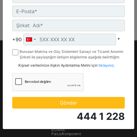
+90
*
Borusan Makina ve Güç Sistemleri Sanayi ve Ticaret Anonim
Şirketi ile paylaştığım iletişim bilgilerime aşağıda belirttiğim
Ürünler
Yedek Parça
kanallardan kampanya, etkinlik ve özel fırsatlar ile ilgili
Kişisel verilerinize ilişkin Aydınlatma Metni için
tıklayınız.
mesaj gönderilmesine izin veriyorum.
İş Makinaları
Parça Mağazası (
Parts.Cat.Com)
Güç Sistemleri
Motor Yedek Parça
Ataşmanlar
Bakım Parçaları
Kiralama
Gönder
Hidrolik
İkinci El
Aşınma Parçaları
444 1 228
Kampanyalar
Yürüyüş Takımları
B'DAHA
Parça/Komponent