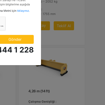
i Sanayi ve Ticaret
4523.9 lb - 2052 kg
tişim bilgilerime aşağıda
etkinlik ve özel fırsatlar
Uzunluk :
tma Metni için
tıklayınız.
n veriyorum.
69.1 inç - 1755 mm
Detay
Al
Teklif Al
Gönder
444 1 228
4,26 m (14 ft)
Çalışma Genişliği :