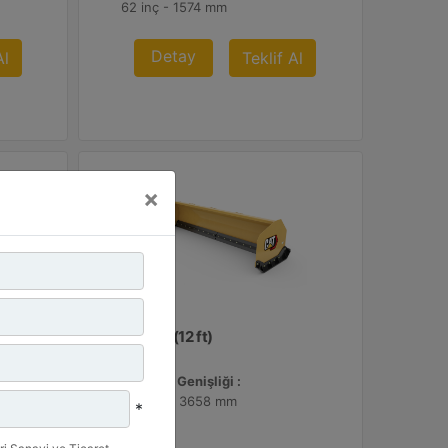
62 inç - 1574 mm
Detay
Al
Teklif Al
×
3,66 m (12 ft)
Çalışma Genişliği :
144 inç - 3658 mm
*
Ağırlık :