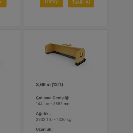
Detay
Al
Teklif Al
3,66 m (12 ft)
Çalışma Genişliği :
144 inç - 3658 mm
Ağırlık :
2932.1 lb - 1330 kg
Uzunluk :