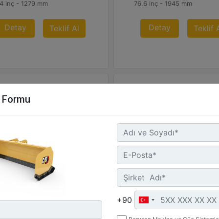
4 inç - 1279 mm
76.6 inç - 1945 mm
Detay
Detay
Teklif Al
Teklif 
m Formu
6 m (12 ft)
3,66 m (12 ft)
ışma Genişliği :
Çalışma Genişliği :
 inç - 3658 mm
144 inç - 3658 mm
+90
rlık :
Ağırlık :