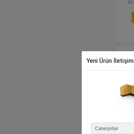
50.
Yeni Ürün İletişi
3,6
Çal
144
Ağı