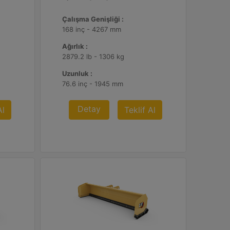
Çalışma Genişliği :
168 inç - 4267 mm
Ağırlık :
2879.2 lb - 1306 kg
Uzunluk :
76.6 inç - 1945 mm
Detay
Al
Teklif Al