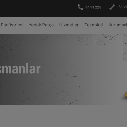
Servis
444 1 228
Endüstriler
Yedek Parça
Hizmetler
Teknoloji
Kurumsa
şmanlar