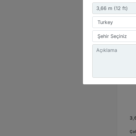
218
Uzu
69.
3,6
Çal