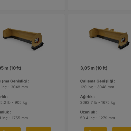
5 m (10 ft)
3,05 m (10 ft)
ışma Genişliği :
Çalışma Genişliği :
 inç - 3048 mm
120 inç - 3048 mm
rlık :
Ağırlık :
5.2 lb - 905 kg
3692.7 lb - 1675 kg
nluk :
Uzunluk :
1 inç - 1755 mm
50.4 inç - 1279 mm