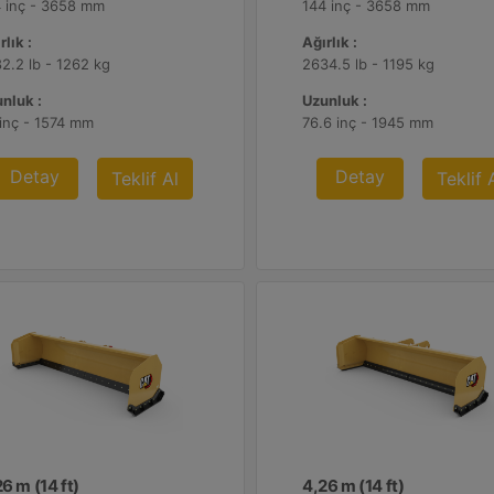
 inç - 3658 mm
144 inç - 3658 mm
rlık :
Ağırlık :
2.2 lb - 1262 kg
2634.5 lb - 1195 kg
nluk :
Uzunluk :
inç - 1574 mm
76.6 inç - 1945 mm
Detay
Detay
Teklif Al
Teklif 
6 m (14 ft)
4,26 m (14 ft)