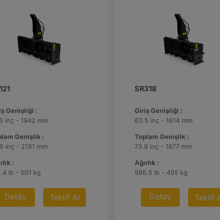
121
SR318
iş Genişliği :
Giriş Genişliği :
5 inç - 1942 mm
63.5 inç - 1614 mm
lam Genişlik :
Toplam Genişlik :
9 inç - 2181 mm
73.9 inç - 1877 mm
rlık :
Ağırlık :
.4 lb - 501 kg
996.5 lb - 495 kg
Detay
Detay
Teklif Al
Teklif 