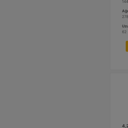
144
Ağı
278
Uzu
62 
4,2