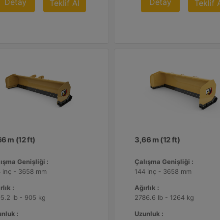
Detay
Detay
Teklif Al
Teklif 
6 m (12 ft)
3,66 m (12 ft)
ışma Genişliği :
Çalışma Genişliği :
 inç - 3658 mm
144 inç - 3658 mm
rlık :
Ağırlık :
5.2 lb - 905 kg
2786.6 lb - 1264 kg
nluk :
Uzunluk :