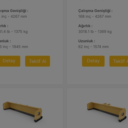
ışma Genişliği :
Çalışma Genişliği :
 inç - 4267 mm
168 inç - 4267 mm
rlık :
Ağırlık :
1.4 lb - 1375 kg
3018.1 lb - 1369 kg
nluk :
Uzunluk :
6 inç - 1945 mm
62 inç - 1574 mm
Detay
Detay
Teklif Al
Teklif 