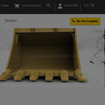
Dil:
TR
Boom Web
 Talebi
Online Alışveriş
l
İletişim
Biz Sizi Arayalım