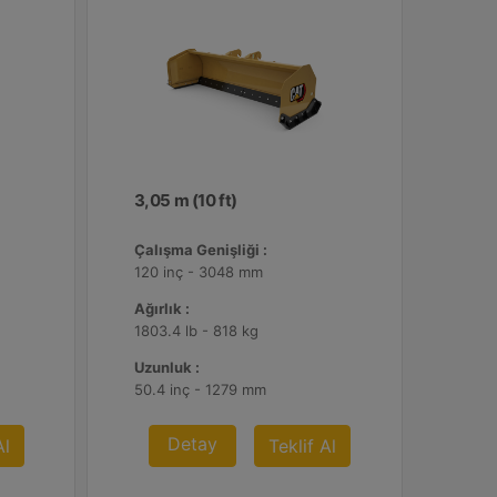
3,05 m (10 ft)
Çalışma Genişliği :
120 inç - 3048 mm
Ağırlık :
1803.4 lb - 818 kg
Uzunluk :
50.4 inç - 1279 mm
Detay
Al
Teklif Al