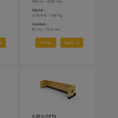
168 inç - 4267 mm
Ağırlık :
3176.9 lb - 1441 kg
Uzunluk :
62 inç - 1574 mm
Detay
Al
Teklif Al
4,26 m (14 ft)