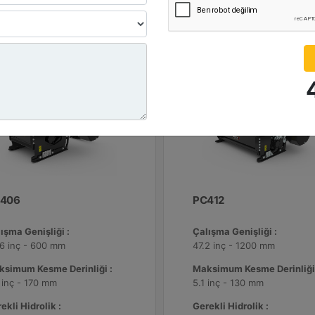
Detay
Detay
Teklif Al
Teklif 
406
PC412
ışma Genişliği :
Çalışma Genişliği :
6 inç - 600 mm
47.2 inç - 1200 mm
ksimum Kesme Derinliği :
Maksimum Kesme Derinliği
 inç - 170 mm
5.1 inç - 130 mm
ekli Hidrolik :
Gerekli Hidrolik :