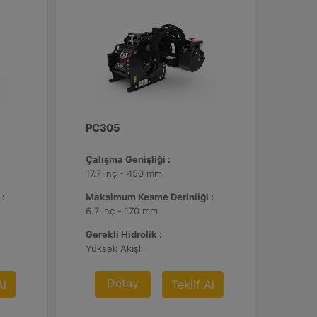
PC305
Çalışma Genişliği :
17.7 inç - 450 mm
 :
Maksimum Kesme Derinliği :
6.7 inç - 170 mm
Gerekli Hidrolik :
Yüksek Akışlı
Detay
Al
Teklif Al