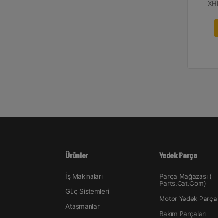
XHP
Ürünler
Yedek Parça
İş Makinaları
Parça Mağazası (
Parts.Cat.Com)
Güç Sistemleri
Motor Yedek Parça
Ataşmanlar
Bakım Parçaları