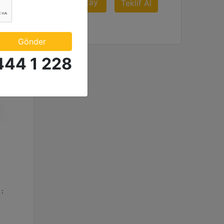
Detay
Al
Teklif Al
Gönder
444 1 228
 :