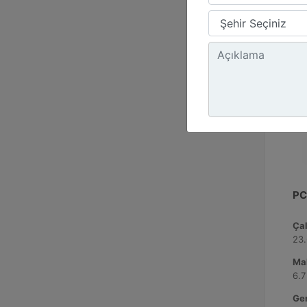
PC
Çal
23.
Ma
6.7
Ger