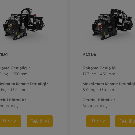
104
PC105
ışma Genişliği :
Çalışma Genişliği :
8 inç - 350 mm
17.7 inç - 450 mm
ksimum Kesme Derinliği :
Maksimum Kesme Derinliği
 inç - 150 mm
5.9 inç - 150 mm
ekli Hidrolik :
Gerekli Hidrolik :
ndart Akış
Standart Akış
Detay
Detay
Teklif Al
Teklif 