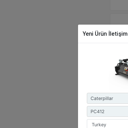
Yeni Ürün İletişi
PC
Çal
23.
Ma
6.7
Ger
Yük