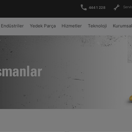
Servis
444 1 228
Endüstriler
Yedek Parça
Hizmetler
Teknoloji
Kurumsa
şmanlar