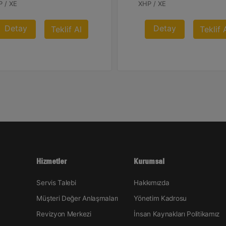
 / XE
XHP / XE
Detay
Detay
Teklif Al
Teklif 
Hizmetler
Kurumsal
Servis Talebi
Hakkımızda
Müşteri Değer Anlaşmaları
Yönetim Kadrosu
Revizyon Merkezi
İnsan Kaynakları Politikamız