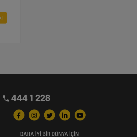
Al
444 1 228