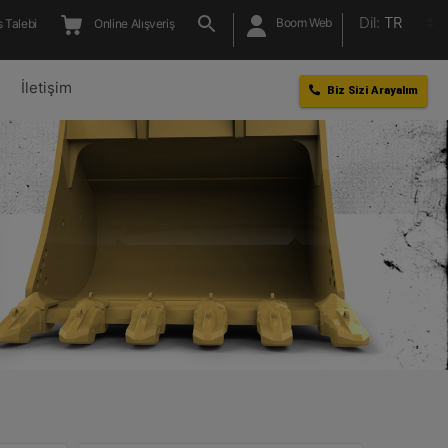
Dil:
TR
Boom Web
 Talebi
Online Alışveriş
l
İletişim
Biz Sizi Arayalım