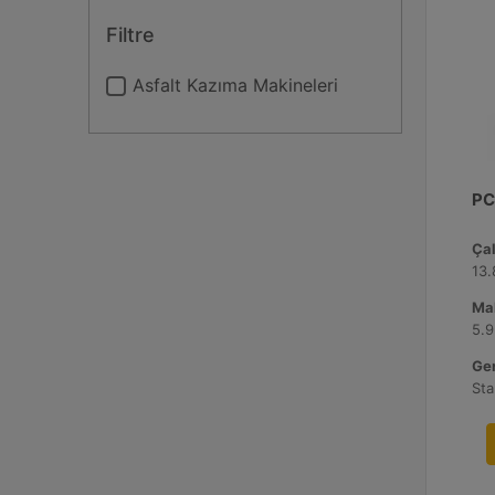
Filtre
Asfalt Kazıma Makineleri
PC
Çal
13.
Ma
5.9
Ger
Sta