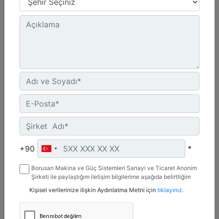
48 inç - 1219 mm
Kesme Genişliği :
8 inç - 203 mm
Zincir Tipi :
Standart
Detay
Teklif Al
+90
*
Borusan Makina ve Güç Sistemleri Sanayi ve Ticaret Anonim
Şirketi ile paylaştığım iletişim bilgilerime aşağıda belirttiğim
kanallardan kampanya, etkinlik ve özel fırsatlar ile ilgili
Kişisel verilerinize ilişkin Aydınlatma Metni için
tıklayınız.
mesaj gönderilmesine izin veriyorum.