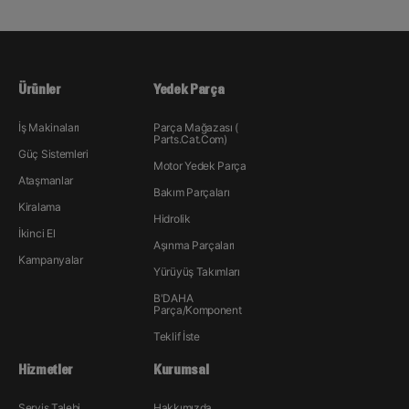
Ürünler
Yedek Parça
İş Makinaları
Parça Mağazası (
Parts.Cat.Com)
Güç Sistemleri
Motor Yedek Parça
Ataşmanlar
Bakım Parçaları
Kiralama
Hidrolik
İkinci El
Aşınma Parçaları
Kampanyalar
Yürüyüş Takımları
B'DAHA
Parça/Komponent
Teklif İste
Hizmetler
Kurumsal
Servis Talebi
Hakkımızda