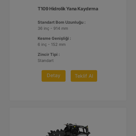
T109 Hidrolik Yana Kaydırma
Standart Bom Uzunluğu :
36 inç - 914 mm
Kesme Genişliği :
6 inç - 152 mm
Zincir Tipi :
Standart
Detay
Teklif Al