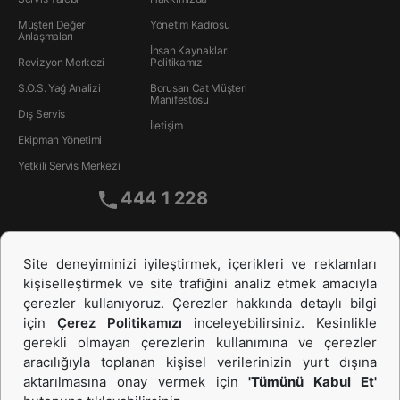
Müşteri Değer
Yönetim Kadrosu
Anlaşmaları
İnsan Kaynakları
Revizyon Merkezi
Politikamız
S.O.S. Yağ Analizi
Borusan Cat Müşteri
Manifestosu
Dış Servis
İletişim
Ekipman Yönetimi
Yetkili Servis Merkezi
444 1 228
Site deneyiminizi iyileştirmek, içerikleri ve reklamları
kişiselleştirmek ve site trafiğini analiz etmek amacıyla
çerezler kullanıyoruz. Çerezler hakkında detaylı bilgi
için
Çerez Politikamızı
inceleyebilirsiniz. Kesinlikle
gerekli olmayan çerezlerin kullanımına ve çerezler
aracılığıyla toplanan kişisel verilerinizin yurt dışına
İş Makinası ve Güç Sistemleri
aktarılmasına onay vermek için
'Tümünü Kabul Et'