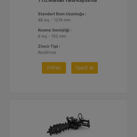
T112 Manuel Yana Kaydırma
Standart Bom Uzunluğu :
48 inç - 1219 mm
Kesme Genişliği :
6 inç - 152 mm
Zincir Tipi :
Rockfrost
Detay
Teklif Al