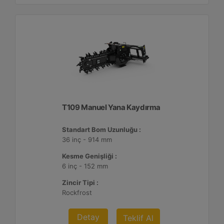
T109 Manuel Yana Kaydırma
Standart Bom Uzunluğu :
36 inç - 914 mm
Kesme Genişliği :
6 inç - 152 mm
Zincir Tipi :
Rockfrost
Detay
Teklif Al