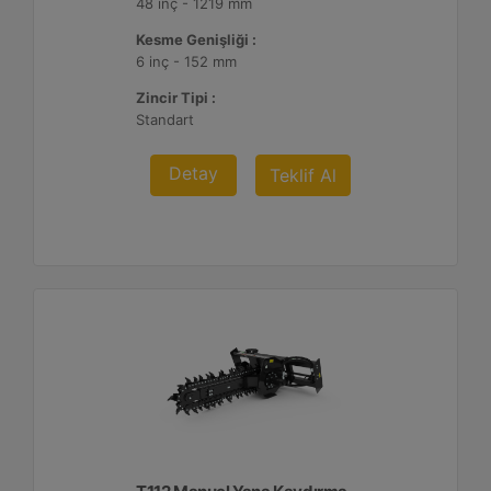
48 inç - 1219 mm
Kesme Genişliği :
6 inç - 152 mm
Zincir Tipi :
Standart
Detay
Teklif Al