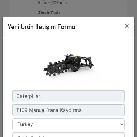
8 inç - 203 mm
Zincir Tipi :
Standart
×
Yeni Ürün İletişim Formu
Detay
Teklif Al
T112 Hidrolik Yana Kaydırma
Standart Bom Uzunluğu :