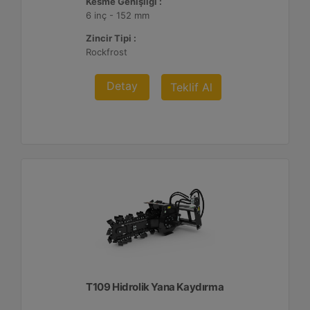
Kesme Genişliği :
6 inç - 152 mm
Zincir Tipi :
Rockfrost
Detay
Teklif Al
T109 Hidrolik Yana Kaydırma