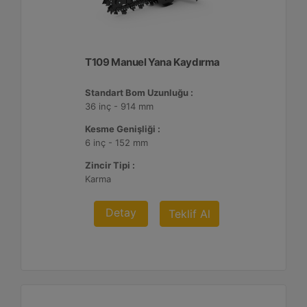
T109 Manuel Yana Kaydırma
Standart Bom Uzunluğu :
36 inç - 914 mm
Kesme Genişliği :
6 inç - 152 mm
Zincir Tipi :
Karma
Detay
Teklif Al