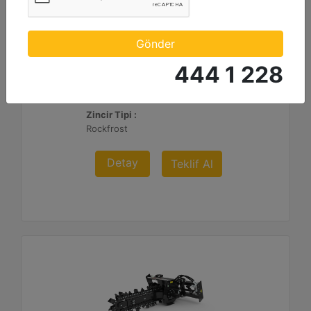
T112 Hidrolik Yana Kaydırma
Standart Bom Uzunluğu :
Gönder
48 inç - 1219 mm
444 1 228
Kesme Genişliği :
6 inç - 152 mm
Zincir Tipi :
Rockfrost
Detay
Teklif Al