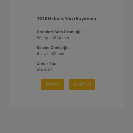
T315 Hidrolik Yana Kaydırma
Standart Bom Uzunluğu :
60 inç - 1524 mm
Kesme Genişliği :
6 inç - 152 mm
Zincir Tipi :
Standart
Detay
Teklif Al