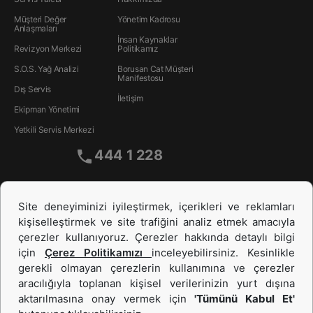
Müşteri Değer
Yönetim Kadrosu
Anlaşmaları
İnsan Kaynakları
Revizyon Merkezi
Politikamız
S.O.S. Yağ Analizi
Borusan Cat Müşteri
Manifestosu
Dış Servis
İletişim
Ekipman Yönetimi
Yetkili Servis Merkezi
444 1 228
Site deneyiminizi iyileştirmek, içerikleri ve reklamları
kişiselleştirmek ve site trafiğini analiz etmek amacıyla
çerezler kullanıyoruz. Çerezler hakkında detaylı bilgi
için
Çerez Politikamızı
inceleyebilirsiniz. Kesinlikle
gerekli olmayan çerezlerin kullanımına ve çerezler
aracılığıyla toplanan kişisel verilerinizin yurt dışına
İş Makinası ve Güç Sistemleri
aktarılmasına onay vermek için
'Tümünü Kabul Et'