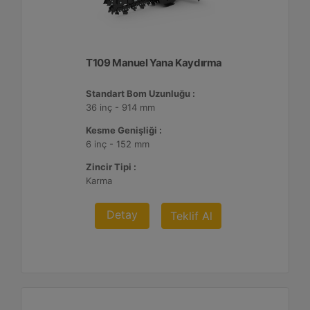
T109 Manuel Yana Kaydırma
Standart Bom Uzunluğu :
36 inç - 914 mm
Kesme Genişliği :
6 inç - 152 mm
Zincir Tipi :
Karma
Detay
Teklif Al