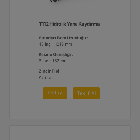
T112 Hidrolik Yana Kaydırma
Standart Bom Uzunluğu :
48 inç - 1219 mm
Kesme Genişliği :
6 inç - 152 mm
Zincir Tipi :
Karma
Detay
Teklif Al