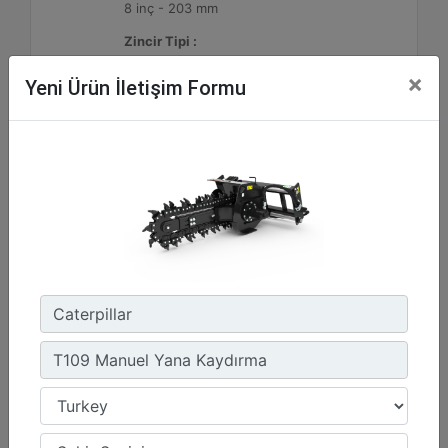
8 inç - 203 mm
Zincir Tipi :
Standart
×
Yeni Ürün İletişim Formu
Detay
Teklif Al
T112 Hidrolik Yana Kaydırma
Standart Bom Uzunluğu :