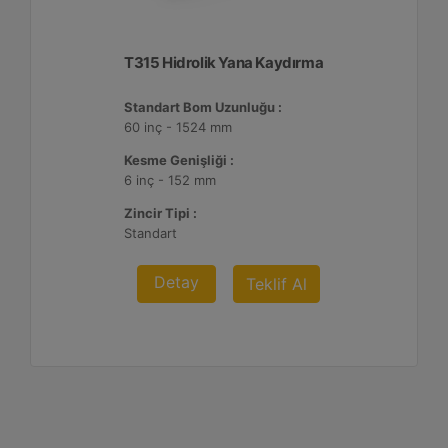
T315 Hidrolik Yana Kaydırma
Standart Bom Uzunluğu :
60 inç - 1524 mm
Kesme Genişliği :
6 inç - 152 mm
Zincir Tipi :
Standart
Detay
Teklif Al