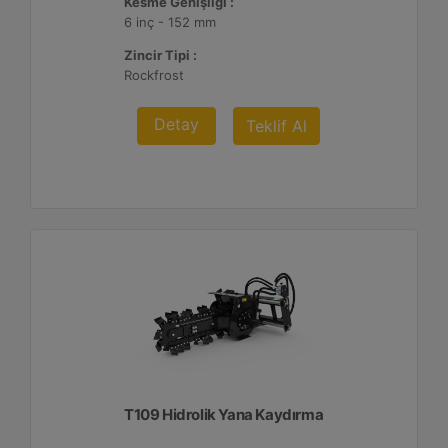
Kesme Genişliği :
6 inç - 152 mm
Zincir Tipi :
Rockfrost
Detay
Teklif Al
T109 Hidrolik Yana Kaydırma