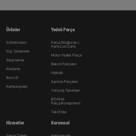
Ürünler
Yedek Parça
İş Makinaları
Parça Mağazası (
Parts.Cat.Com)
Güç Sistemleri
Motor Yedek Parça
Ataşmanlar
Bakım Parçaları
Kiralama
Hidrolik
İkinci El
Aşınma Parçaları
Kampanyalar
Yürüyüş Takımları
B'DAHA
Parça/Komponent
Teklif İste
Hizmetler
Kurumsal
Servis Talebi
Hakkımızda