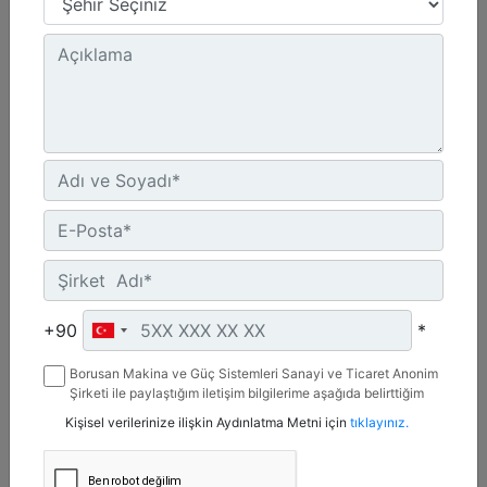
48 inç - 1219 mm
Kesme Genişliği :
8 inç - 203 mm
Zincir Tipi :
Standart
Detay
Teklif Al
+90
*
Borusan Makina ve Güç Sistemleri Sanayi ve Ticaret Anonim
Şirketi ile paylaştığım iletişim bilgilerime aşağıda belirttiğim
kanallardan kampanya, etkinlik ve özel fırsatlar ile ilgili
Kişisel verilerinize ilişkin Aydınlatma Metni için
tıklayınız.
mesaj gönderilmesine izin veriyorum.