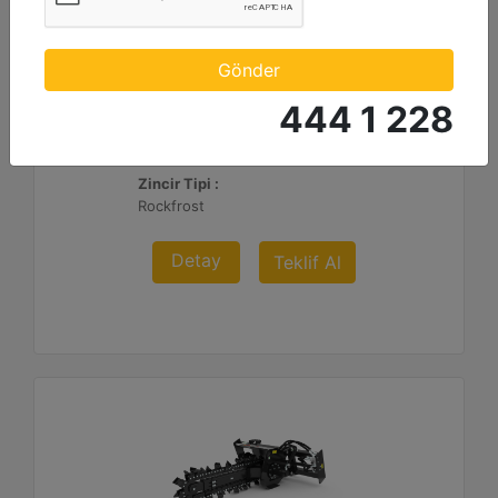
T112 Hidrolik Yana Kaydırma
Standart Bom Uzunluğu :
Gönder
48 inç - 1219 mm
444 1 228
Kesme Genişliği :
6 inç - 152 mm
Zincir Tipi :
Rockfrost
Detay
Teklif Al