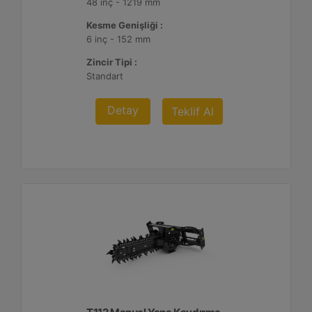
48 inç - 1219 mm
Kesme Genişliği :
6 inç - 152 mm
Zincir Tipi :
Standart
Detay
Teklif Al