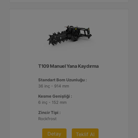
T109 Manuel Yana Kaydırma
Standart Bom Uzunluğu :
36 inç - 914 mm
Kesme Genişliği :
6 inç - 152 mm
Zincir Tipi :
Rockfrost
Detay
Teklif Al