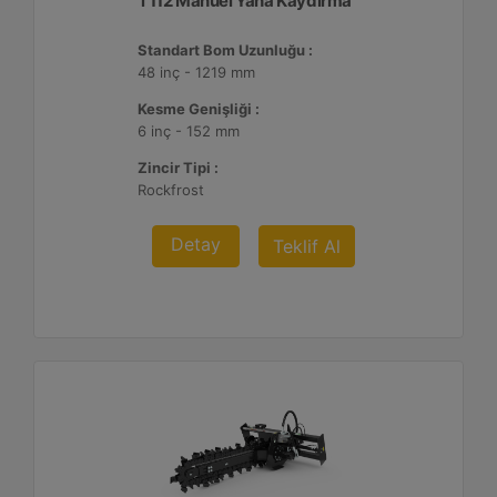
T112 Manuel Yana Kaydırma
Standart Bom Uzunluğu :
48 inç - 1219 mm
Kesme Genişliği :
6 inç - 152 mm
Zincir Tipi :
Rockfrost
Detay
Teklif Al