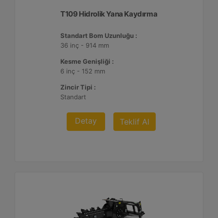
T109 Hidrolik Yana Kaydırma
Standart Bom Uzunluğu :
36 inç - 914 mm
Kesme Genişliği :
6 inç - 152 mm
Zincir Tipi :
Standart
Detay
Teklif Al