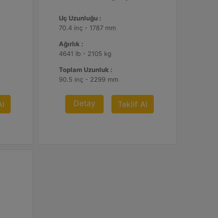
Uç Uzunluğu :
70.4 inç - 1787 mm
Ağırlık :
4641 lb - 2105 kg
Toplam Uzunluk :
90.5 inç - 2299 mm
Detay
Al
Teklif Al