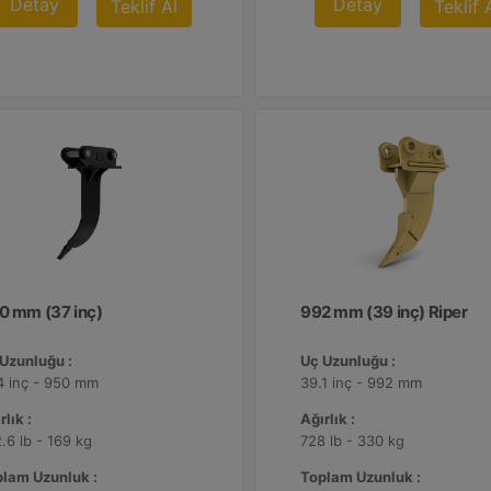
Detay
Detay
Teklif Al
Teklif 
0 mm (37 inç)
992 mm (39 inç) Riper
Uzunluğu :
Uç Uzunluğu :
4 inç - 950 mm
39.1 inç - 992 mm
rlık :
Ağırlık :
.6 lb - 169 kg
728 lb - 330 kg
lam Uzunluk :
Toplam Uzunluk :