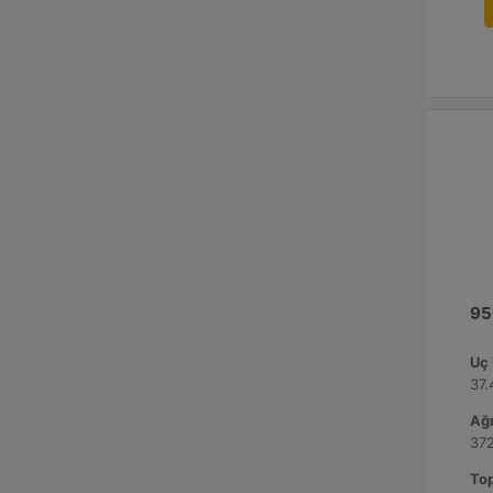
95
Uç 
37.
Ağı
372
Top