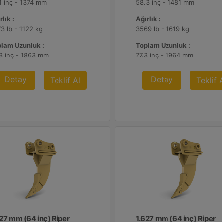
1 inç - 1374 mm
58.3 inç - 1481 mm
rlık :
Ağırlık :
3 lb - 1122 kg
3569 lb - 1619 kg
lam Uzunluk :
Toplam Uzunluk :
3 inç - 1863 mm
77.3 inç - 1964 mm
Detay
Detay
Teklif Al
Teklif 
627 mm (64 inç) Riper
1.627 mm (64 inç) Riper