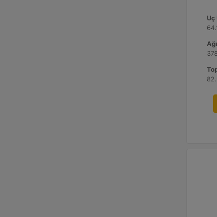
Uç 
64.
Ağı
378
Top
82.