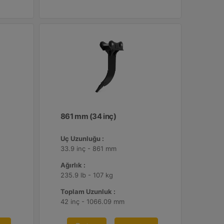
861 mm (34 inç)
Uç Uzunluğu :
33.9 inç - 861 mm
Ağırlık :
235.9 lb - 107 kg
Toplam Uzunluk :
42 inç - 1066.09 mm