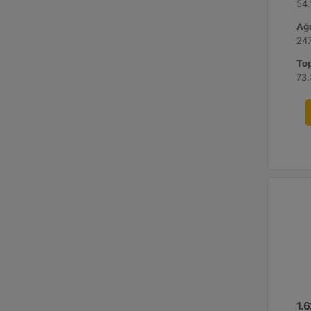
54.
Ağı
247
Top
73.
1.