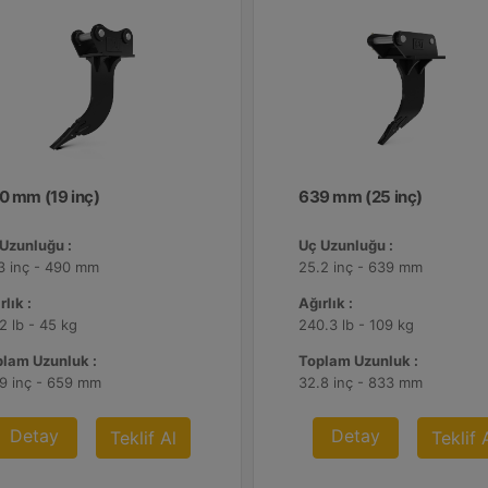
0 mm (19 inç)
639 mm (25 inç)
Uzunluğu :
Uç Uzunluğu :
3 inç - 490 mm
25.2 inç - 639 mm
rlık :
Ağırlık :
2 lb - 45 kg
240.3 lb - 109 kg
lam Uzunluk :
Toplam Uzunluk :
9 inç - 659 mm
32.8 inç - 833 mm
Detay
Detay
Teklif Al
Teklif 