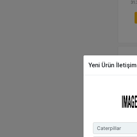
31.
Yeni Ürün İletişi
1.
Uç 
50.
Ağı