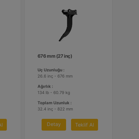
676 mm (27 inç)
Uç Uzunluğu :
26.6 inç - 676 mm
Ağırlık :
134 lb - 60.79 kg
Toplam Uzunluk :
32.4 inç - 822 mm
Detay
Al
Teklif Al