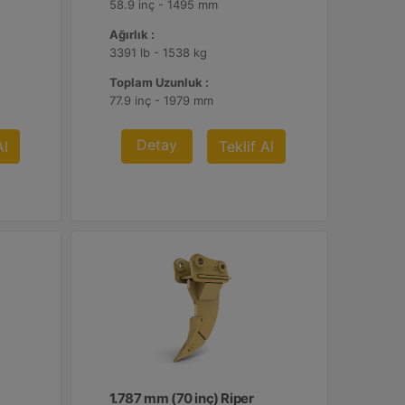
58.9 inç - 1495 mm
Ağırlık :
3391 lb - 1538 kg
Toplam Uzunluk :
77.9 inç - 1979 mm
Detay
Al
Teklif Al
1.787 mm (70 inç) Riper