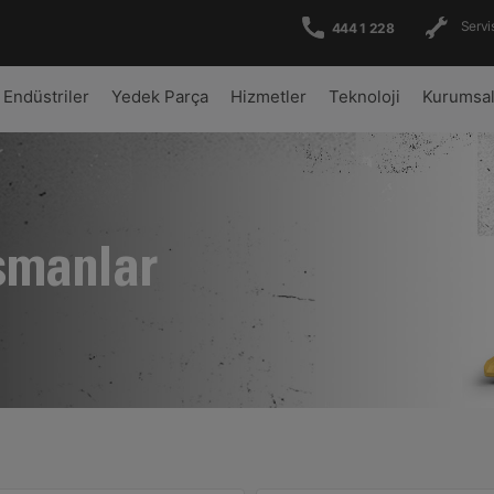
Servis
444 1 228
Endüstriler
Yedek Parça
Hizmetler
Teknoloji
Kurumsa
şmanlar