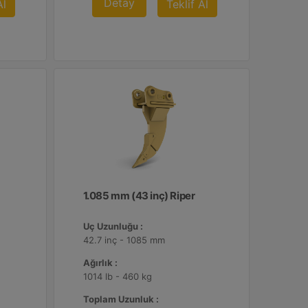
Detay
Al
Teklif Al
1.085 mm (43 inç) Riper
Uç Uzunluğu :
42.7 inç - 1085 mm
Ağırlık :
1014 lb - 460 kg
Toplam Uzunluk :