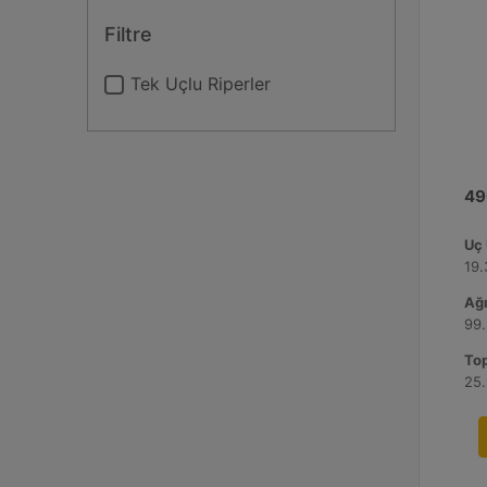
Filtre
Tek Uçlu Riperler
49
Uç 
19.
Ağı
99.
Top
25.