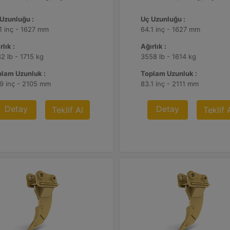
Uzunluğu :
Uç Uzunluğu :
1 inç - 1627 mm
64.1 inç - 1627 mm
rlık :
Ağırlık :
2 lb - 1715 kg
3558 lb - 1614 kg
lam Uzunluk :
Toplam Uzunluk :
9 inç - 2105 mm
83.1 inç - 2111 mm
Detay
Detay
Teklif Al
Teklif 