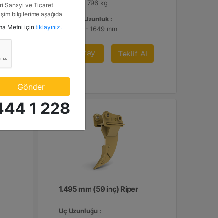
1755 lb - 796 kg
i Sanayi ve Ticaret
tişim bilgilerime aşağıda
Toplam Uzunluk :
etkinlik ve özel fırsatlar
tma Metni için
tıklayınız.
64.9 inç - 1649 mm
n veriyorum.
Detay
Al
Teklif Al
Gönder
444 1 228
1.495 mm (59 inç) Riper
Uç Uzunluğu :