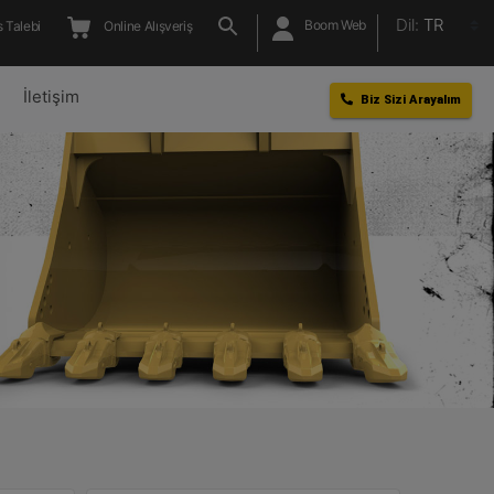
Dil:
TR
Boom Web
 Talebi
Online Alışveriş
l
İletişim
Biz Sizi Arayalım