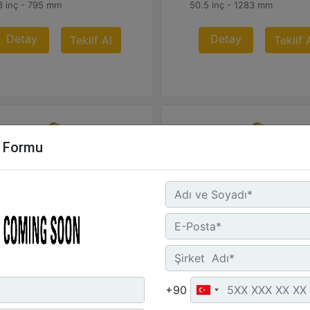
3 inç - 795 mm
50.5 inç - 1283 mm
Detay
Detay
Teklif Al
Teklif 
m Formu
290 mm (51 inç) Riper
1.290 mm (51 inç) Riper
Uzunluğu :
Uç Uzunluğu :
8 inç - 1290 mm
50.8 inç - 1290 mm
+90
rlık :
Ağırlık :