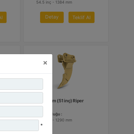
54.5 inç - 1384 mm
Detay
Al
Teklif Al
×
1.290 mm (51 inç) Riper
Uç Uzunluğu :
50.8 inç - 1290 mm
*
Ağırlık :