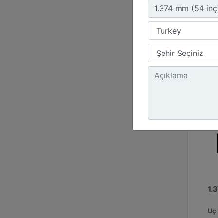
171
Top
67 
1.
Uç 