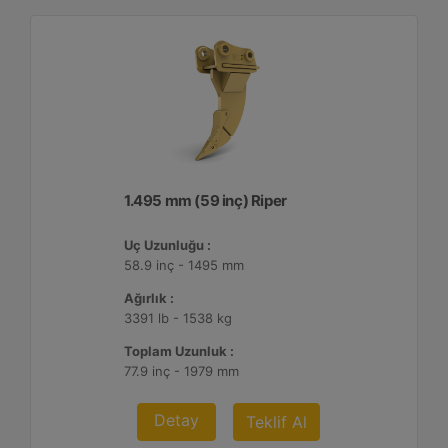
1.495 mm (59 inç) Riper
Uç Uzunluğu :
58.9 inç - 1495 mm
Ağırlık :
3391 lb - 1538 kg
Toplam Uzunluk :
77.9 inç - 1979 mm
Detay
Teklif Al