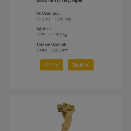
1.800 mm (71 inç) Riper
Uç Uzunluğu :
70.9 inç - 1800 mm
Ağırlık :
4227 lb - 1917 kg
Toplam Uzunluk :
90 inç - 2285 mm
Detay
Teklif Al