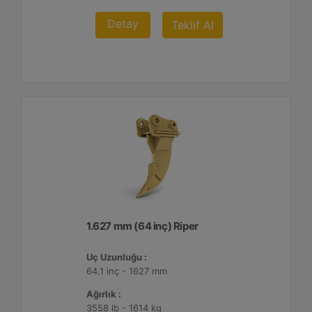
Detay
Teklif Al
1.627 mm (64 inç) Riper
Uç Uzunluğu :
64.1 inç - 1627 mm
Ağırlık :
3558 lb - 1614 kg