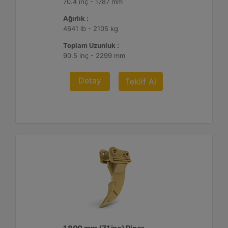
70.4 inç - 1787 mm
Ağırlık :
4641 lb - 2105 kg
Toplam Uzunluk :
90.5 inç - 2299 mm
Detay
Teklif Al