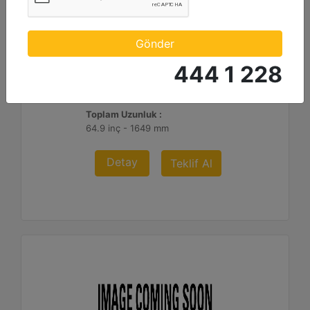
1.290 mm (51 inç) Riper
Uç Uzunluğu :
Gönder
50.8 inç - 1290 mm
444 1 228
Ağırlık :
1755 lb - 796 kg
Toplam Uzunluk :
64.9 inç - 1649 mm
Detay
Teklif Al