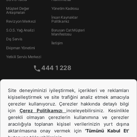
Müşteri Değer
Yönetim Kadrosu
Anlaşmaları
İnsan Kaynakları
Revizyon Merkezi
Politikamız
S.O.S. Yağ Analizi
Borusan Cat Müşteri
Manifestosu
Dış Servis
İletişim
Ekipman Yönetimi
Yetkili Servis Merkezi
444 1 228
Site deneyiminizi iyileştirmek, içerikleri ve reklamları
kişiselleştirmek ve site trafiğini analiz etmek amacıyla
çerezler kullanıyoruz. Çerezler hakkında detaylı bilgi
için
Çerez Politikamızı
inceleyebilirsiniz. Kesinlikle
gerekli olmayan çerezlerin kullanımına ve çerezler
aracılığıyla toplanan kişisel verilerinizin yurt dışına
İş Makinası ve Güç Sistemleri
aktarılmasına onay vermek için
'Tümünü Kabul Et'