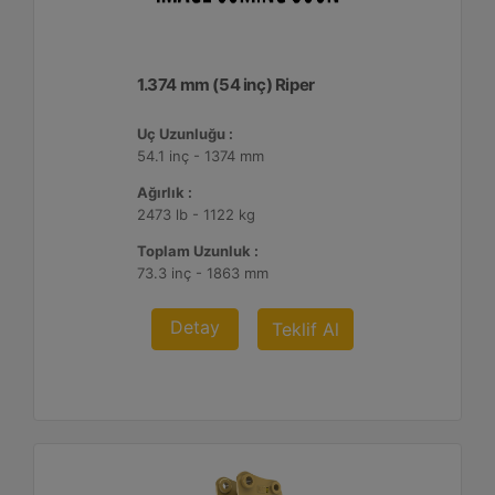
1.374 mm (54 inç) Riper
Uç Uzunluğu :
54.1 inç - 1374 mm
Ağırlık :
2473 lb - 1122 kg
Toplam Uzunluk :
73.3 inç - 1863 mm
Detay
Teklif Al