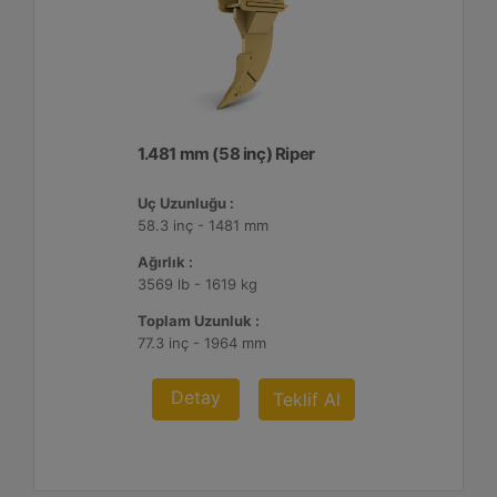
1.481 mm (58 inç) Riper
Uç Uzunluğu :
58.3 inç - 1481 mm
Ağırlık :
3569 lb - 1619 kg
Toplam Uzunluk :
77.3 inç - 1964 mm
Detay
Teklif Al