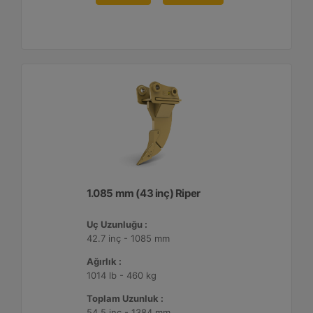
1.085 mm (43 inç) Riper
Uç Uzunluğu :
42.7 inç - 1085 mm
Ağırlık :
1014 lb - 460 kg
Toplam Uzunluk :
54.5 inç - 1384 mm