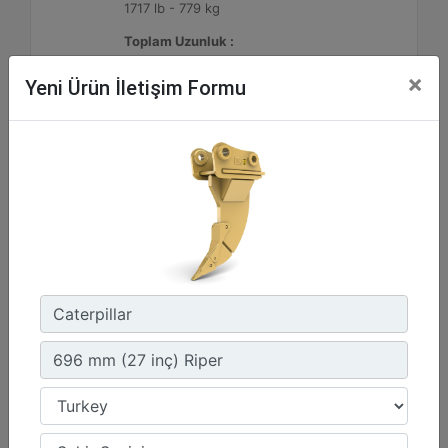
1717 lb - 779 kg
Toplam Uzunluk :
67 inç - 1703 mm
×
Yeni Ürün İletişim Formu
Detay
Teklif Al
1.290 mm (51 inç) Riper
Uç Uzunluğu :