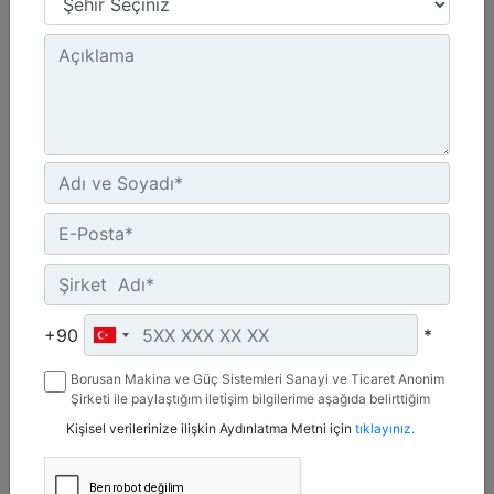
50.8 inç - 1290 mm
Ağırlık :
1717 lb - 779 kg
Toplam Uzunluk :
67 inç - 1703 mm
Detay
Teklif Al
+90
*
Borusan Makina ve Güç Sistemleri Sanayi ve Ticaret Anonim
Şirketi ile paylaştığım iletişim bilgilerime aşağıda belirttiğim
kanallardan kampanya, etkinlik ve özel fırsatlar ile ilgili
Kişisel verilerinize ilişkin Aydınlatma Metni için
tıklayınız.
mesaj gönderilmesine izin veriyorum.