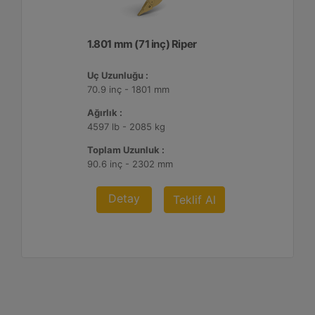
1.801 mm (71 inç) Riper
Uç Uzunluğu :
70.9 inç - 1801 mm
Ağırlık :
4597 lb - 2085 kg
Toplam Uzunluk :
90.6 inç - 2302 mm
Detay
Teklif Al