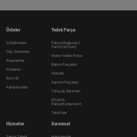
Ürünler
Yedek Parça
İş Makinaları
Parça Mağazası (
Parts.Cat.Com)
Güç Sistemleri
Motor Yedek Parça
Ataşmanlar
Bakım Parçaları
Kiralama
Hidrolik
İkinci El
Aşınma Parçaları
Kampanyalar
Yürüyüş Takımları
B'DAHA
Parça/Komponent
Teklif İste
Hizmetler
Kurumsal
Servis Talebi
Hakkımızda