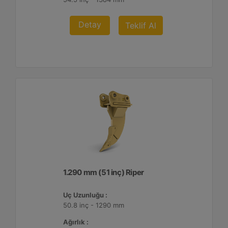
Detay
Teklif Al
1.290 mm (51 inç) Riper
Uç Uzunluğu :
50.8 inç - 1290 mm
Ağırlık :