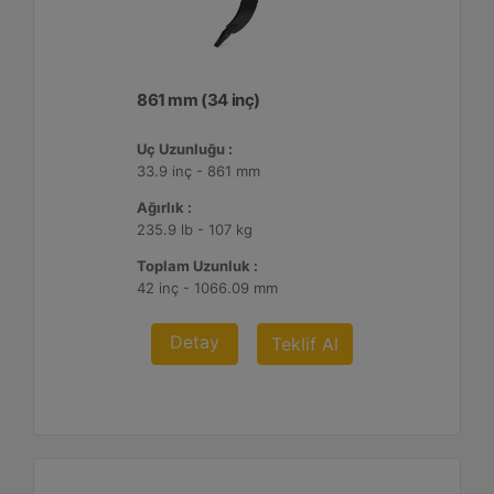
861 mm (34 inç)
Uç Uzunluğu :
33.9 inç - 861 mm
Ağırlık :
235.9 lb - 107 kg
Toplam Uzunluk :
42 inç - 1066.09 mm
Detay
Teklif Al