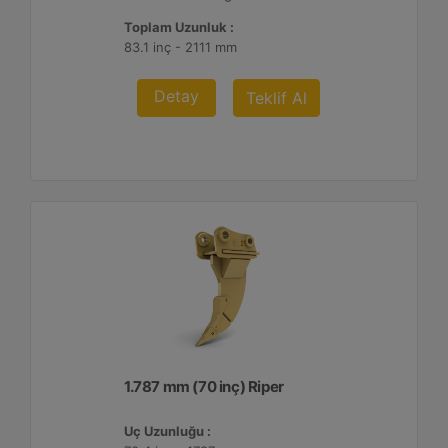
Toplam Uzunluk :
83.1 inç - 2111 mm
Detay
Teklif Al
1.787 mm (70 inç) Riper
Uç Uzunluğu :