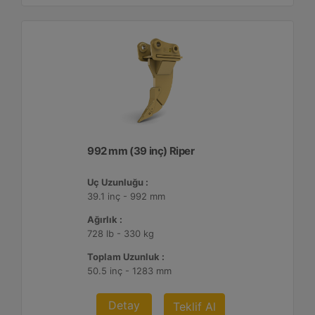
992 mm (39 inç) Riper
Uç Uzunluğu :
39.1 inç - 992 mm
Ağırlık :
728 lb - 330 kg
Toplam Uzunluk :
50.5 inç - 1283 mm
Detay
Teklif Al