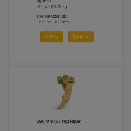
Ağırlık :
134 lb - 60.79 kg
Toplam Uzunluk :
32.4 inç - 822 mm
Detay
Teklif Al
696 mm (27 inç) Riper