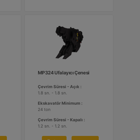
MP324 Ufalayıcı Çenesi
Çevrim Süresi - Açık :
1.8 sn. - 1.8 sn.
Ekskavatör Minimum :
24 ton
Çevrim Süresi - Kapalı :
1.2 sn. - 1.2 sn.