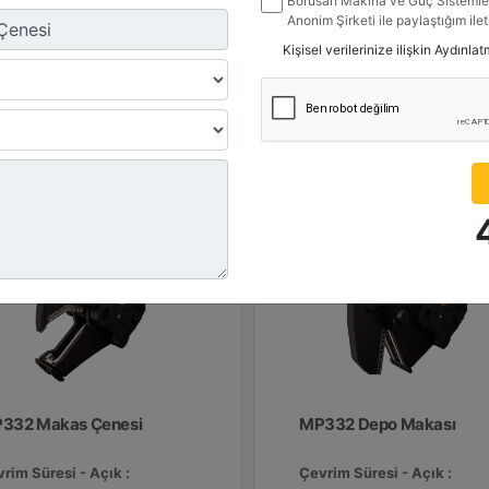
Borusan Makina ve Güç Sistemler
ton
32 ton
Anonim Şirketi ile paylaştığım ile
belirttiğim kanallardan kampanya, 
rim Süresi - Kapalı :
Çevrim Süresi - Kapalı :
Kişisel verilerinize ilişkin Aydınla
ile ilgili mesaj gönderilmesine izi
 sn. - 1.3 sn.
1.3 sn. - 1.3 sn.
Detay
Detay
Teklif Al
Teklif 
332 Makas Çenesi
MP332 Depo Makası
rim Süresi - Açık :
Çevrim Süresi - Açık :