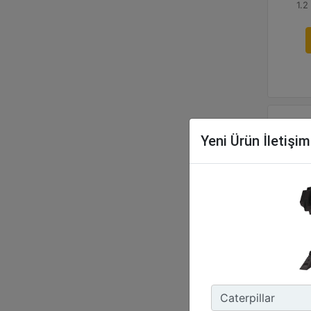
1.2
Yeni Ürün İletişi
MP
Çev
1.9
Ek