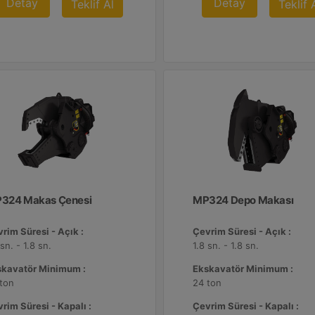
Detay
Detay
Teklif Al
Teklif 
324 Makas Çenesi
MP324 Depo Makası
rim Süresi - Açık :
Çevrim Süresi - Açık :
 sn. - 1.8 sn.
1.8 sn. - 1.8 sn.
skavatör Minimum :
Ekskavatör Minimum :
ton
24 ton
rim Süresi - Kapalı :
Çevrim Süresi - Kapalı :