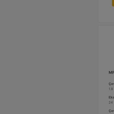
MP
Çev
1.8
Ek
24 
Çev