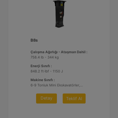
B8s
Çalışma Ağırlığı - Ataşman Dahil :
758.4 lb - 344 kg
Enerji Sınıfı :
848.2 ft·lbf - 1150 J
Makine Sınıfı :
6-9 Tonluk Mini Ekskavatörler, 216-299 Mikro Yükleyici/Kompakt Paletli Yükleyiciler, 415-444 Kazıcı Yükleyiciler
Detay
Teklif Al