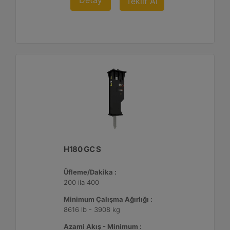
Detay
Teklif Al
H180 GC S
Üfleme/Dakika :
200 ila 400
Minimum Çalışma Ağırlığı :
8616 lb - 3908 kg
Azami Akış - Minimum :