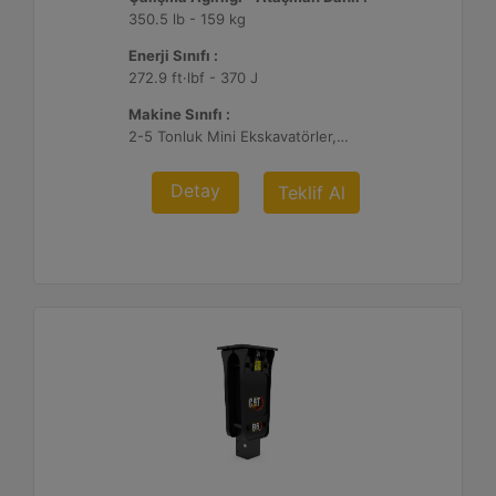
350.5 lb - 159 kg
Enerji Sınıfı :
272.9 ft·lbf - 370 J
Makine Sınıfı :
2-5 Tonluk Mini Ekskavatörler, 216-299 Mikro Yükleyici/Kompakt Paletli Yükleyiciler
Detay
Teklif Al