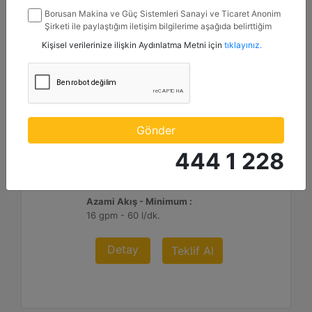
Borusan Makina ve Güç Sistemleri Sanayi ve Ticaret Anonim
Şirketi ile paylaştığım iletişim bilgilerime aşağıda belirttiğim
kanallardan kampanya, etkinlik ve özel fırsatlar ile ilgili
Kişisel verilerinize ilişkin Aydınlatma Metni için
tıklayınız.
mesaj gönderilmesine izin veriyorum.
H110 S
Üfleme/Dakika :
Gönder
450 - 1000
444 1 228
Minimum Çalışma Ağırlığı :
2090 lb - 950 kg
Azami Akış - Minimum :
16 gpm - 60 l/dk.
Detay
Teklif Al