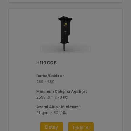
H110 GC S
Darbe/Dakika :
450 - 650
Minimum Çalışma Ağırlığı :
2599 lb - 1179 kg
Azami Akış - Minimum :
21 gpm - 80 l/dk.
Detay
Teklif Al