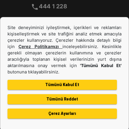
444 1 228
Site deneyiminizi iyileştirmek, içerikleri ve reklamları
kişiselleştirmek ve site trafiğini analiz etmek amacıyla
çerezler kullanıyoruz. Çerezler hakkında detaylı bilgi
için
Çerez Politikamızı
inceleyebilirsiniz. Kesinlikle
gerekli olmayan çerezlerin kullanımına ve çerezler
aracılığıyla toplanan kişisel verilerinizin yurt dışına
İş Makinası ve Güç Sistemleri
aktarılmasına onay vermek için
'Tümünü Kabul Et'
butonuna tıklayabilirsiniz.
İkinci el ve Kiralama
Tümünü Kabul Et
Tümünü Reddet
Gizlilik Politikası
Kullanım Şartları
Çerez politikası
Bilgi Toplumu Hizmeti
Çerez Ayarları
Kişisel Verilerin Korunması
Bölge Değiştir