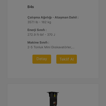
B4s
Çalışma Ağırlığı - Ataşman Dahil :
357.1 lb - 162 kg
Enerji Sınıfı :
272.9 ft·lbf - 370 J
Makine Sınıfı :
2-5 Tonluk Mini Ekskavatörler, 216-299 Mikro Yükleyici/Kompakt Paletli Yükleyiciler
Detay
Teklif Al