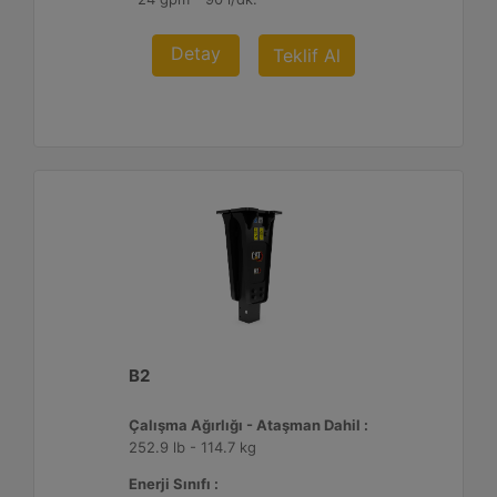
Detay
Teklif Al
B2
Çalışma Ağırlığı - Ataşman Dahil :
252.9 lb - 114.7 kg
Enerji Sınıfı :