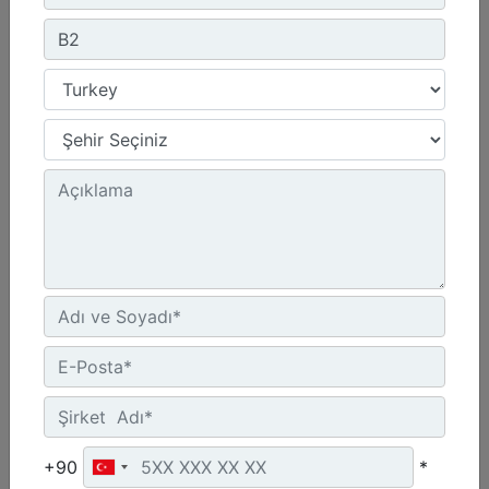
B8
Çalışma Ağırlığı - Ataşman Dahil :
771 lb - 349.7 kg
Enerji Sınıfı :
848.2 ft·lbf - 1150 J
Makine Sınıfı :
6-9 Tonluk Mini Ekskavatörler, 216-299 Mikro Yükleyici/Kompakt Paletli Yükleyiciler, 415-444 Kazıcı Yükleyiciler
Detay
Teklif Al
+90
*