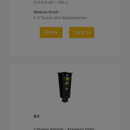
213.9 ft·lbf - 290 J
Makine Sınıfı :
1-3 Tonluk Mini Ekskavatörler
Detay
Teklif Al
B4
Çalışma Ağırlığı - Ataşman Dahil :