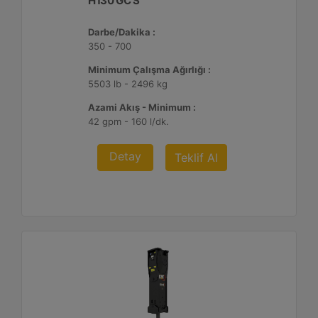
H130 GC S
Darbe/Dakika :
350 - 700
Minimum Çalışma Ağırlığı :
5503 lb - 2496 kg
Azami Akış - Minimum :
42 gpm - 160 l/dk.
Detay
Teklif Al