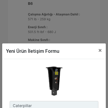
B6
Çalışma Ağırlığı - Ataşman Dahil :
571 lb - 259 kg
Enerji Sınıfı :
501.5 ft·lbf - 680 J
Makine Sınıfı :
4-9 Tonluk Mini Ekskavatörler, 216-299 Mikro Yükleyici/Kompakt Paletli Yükleyiciler, 415-444 Kazıcı Yükleyiciler
×
Yeni Ürün İletişim Formu
Detay
Teklif Al