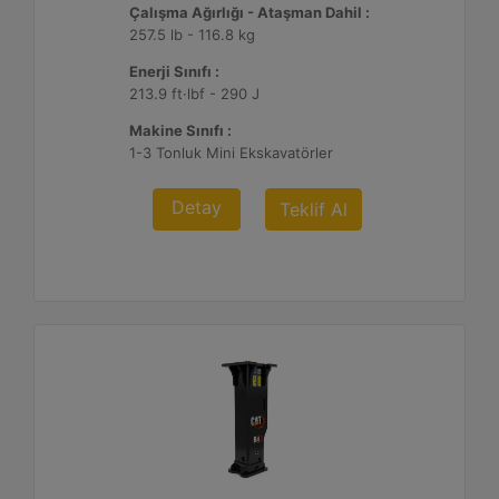
Çalışma Ağırlığı - Ataşman Dahil :
257.5 lb - 116.8 kg
Enerji Sınıfı :
213.9 ft·lbf - 290 J
Makine Sınıfı :
1-3 Tonluk Mini Ekskavatörler
Detay
Teklif Al