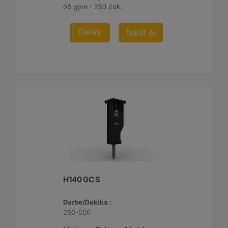
66 gpm - 250 l/dk.
Detay
Teklif Al
H140 GC S
Darbe/Dakika :
250-550