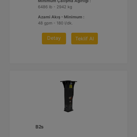
Minimum Çalışma Ağırlığı :
6486 lb - 2942 kg
Azami Akış - Minimum :
48 gpm - 180 l/dk.
Detay
Teklif Al
B2s