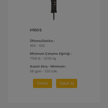
H160 S
Üfleme/Dakika :
400 - 505
Minimum Çalışma Ağırlığı :
7106 lb - 3230 kg
Azami Akış - Minimum :
58 gpm - 220 l/dk.
Detay
Teklif Al