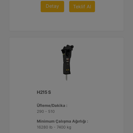
Detay
Teklif Al
H215 S
Üfleme/Dakika :
290 - 510
Minimum Çalışma Ağırlığı :
16280 lb - 7400 kg