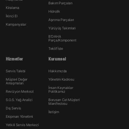
Bakım Parçaları
Kiralama
Hidrolik
İkinci El
Aşınma Parçaları
Kampanyalar
Yürüyüş Takımları
B'DAHA
Parça/Komponent
Teklif İste
Hizmetler
Kurumsal
Servis Talebi
Hakkımızda
Müşteri Değer
Yönetim Kadrosu
Anlaşmaları
İnsan Kaynakları
Revizyon Merkezi
Politikamız
S.O.S. Yağ Analizi
Borusan Cat Müşteri
Manifestosu
Dış Servis
İletişim
Ekipman Yönetimi
Yetkili Servis Merkezi