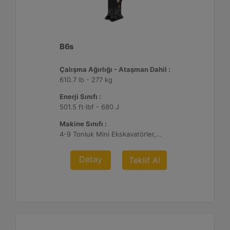
B6s
Çalışma Ağırlığı - Ataşman Dahil :
610.7 lb - 277 kg
Enerji Sınıfı :
501.5 ft·lbf - 680 J
Makine Sınıfı :
4-9 Tonluk Mini Ekskavatörler, 216-299 Mikro Yükleyici/Kompakt Paletli Yükleyiciler, 415-444 Kazıcı Yükleyiciler
Detay
Teklif Al