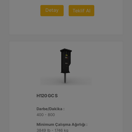
Detay
Teklif Al
H120 GC S
Darbe/Dakika :
400 - 800
Minimum Çalışma Ağırlığı :
3849 lb - 1746 kg