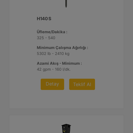
H140 S
Üfleme/Dakika :
325 - 540
Minimum Çalışma Ağırlığı :
5302 lb - 2410 kg
Azami Akış - Minimum :
42 gpm - 160 l/dk.
Detay
Teklif Al