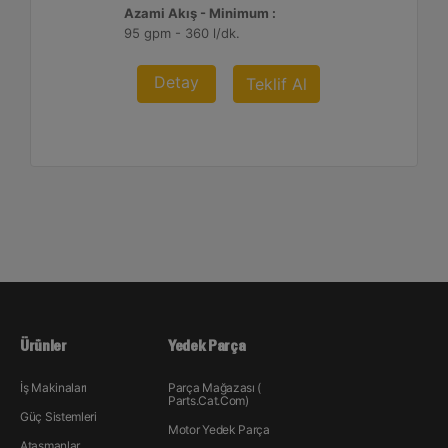
Azami Akış - Minimum :
95 gpm - 360 l/dk.
Detay
Teklif Al
Ürünler
Yedek Parça
İş Makinaları
Parça Mağazası (
Parts.Cat.Com)
Güç Sistemleri
Motor Yedek Parça
Ataşmanlar