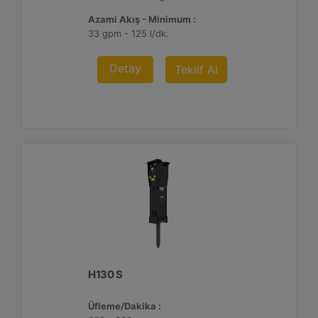
Azami Akış - Minimum :
33 gpm - 125 l/dk.
Detay
Teklif Al
H130 S
Üfleme/Dakika :