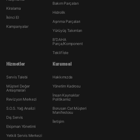
Bakım Parçaları
Kiralama
Hidrolik
İkinci El
Aşınma Parçaları
Kampanyalar
Yürüyüş Takımları
B'DAHA
Parça/Komponent
Teklif İste
Hizmetler
Kurumsal
Servis Talebi
Hakkımızda
Müşteri Değer
Yönetim Kadrosu
Anlaşmaları
İnsan Kaynakları
Revizyon Merkezi
Politikamız
S.O.S. Yağ Analizi
Borusan Cat Müşteri
Manifestosu
Dış Servis
İletişim
Ekipman Yönetimi
Yetkili Servis Merkezi