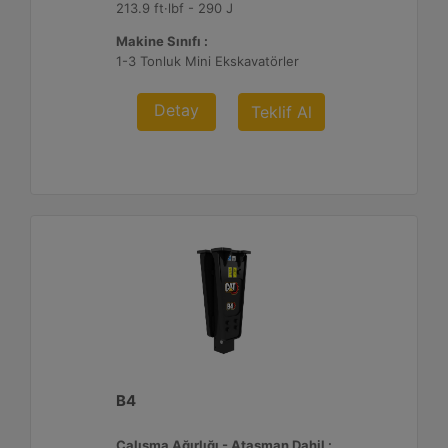
213.9 ft·lbf - 290 J
Makine Sınıfı :
1-3 Tonluk Mini Ekskavatörler
Detay
Teklif Al
B4
Çalışma Ağırlığı - Ataşman Dahil :