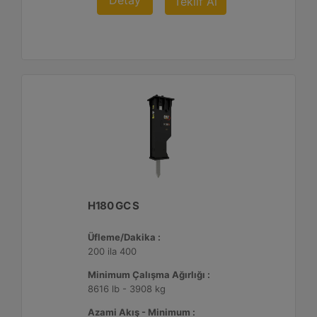
Detay
Teklif Al
H180 GC S
Üfleme/Dakika :
200 ila 400
Minimum Çalışma Ağırlığı :
8616 lb - 3908 kg
Azami Akış - Minimum :