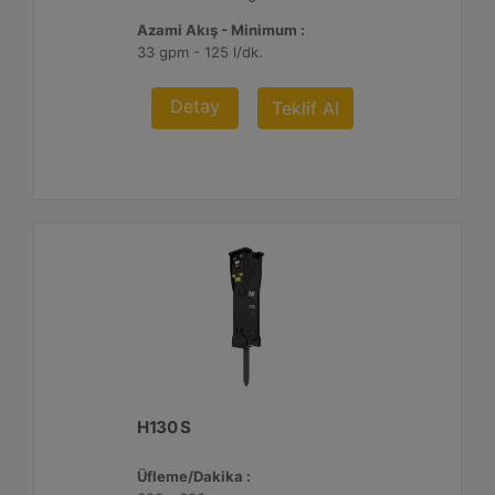
Azami Akış - Minimum :
33 gpm - 125 l/dk.
Detay
Teklif Al
H130 S
Üfleme/Dakika :