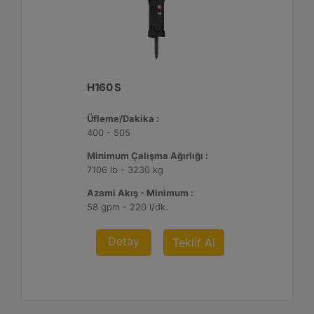
H160 S
Üfleme/Dakika :
400 - 505
Minimum Çalışma Ağırlığı :
7106 lb - 3230 kg
Azami Akış - Minimum :
58 gpm - 220 l/dk.
Detay
Teklif Al