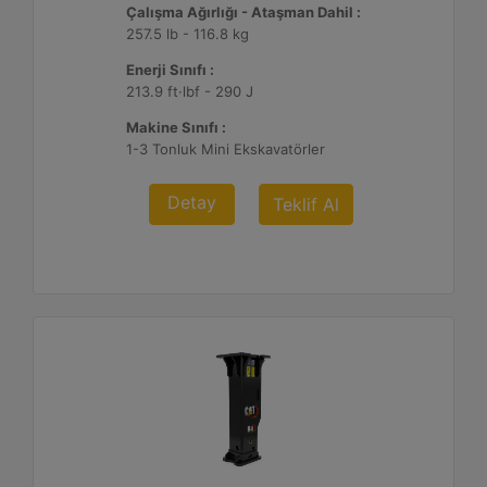
Çalışma Ağırlığı - Ataşman Dahil :
257.5 lb - 116.8 kg
Enerji Sınıfı :
213.9 ft·lbf - 290 J
Makine Sınıfı :
1-3 Tonluk Mini Ekskavatörler
Detay
Teklif Al