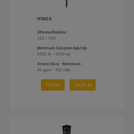
H140 S
Üfleme/Dakika :
325 - 540
Minimum Çalışma Ağırlığı :
5302 lb - 2410 kg
Azami Akış - Minimum :
42 gpm - 160 l/dk.
Detay
Teklif Al