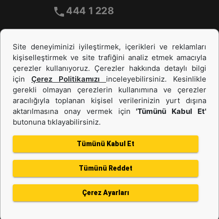
444 1 228
Site deneyiminizi iyileştirmek, içerikleri ve reklamları
kişiselleştirmek ve site trafiğini analiz etmek amacıyla
çerezler kullanıyoruz. Çerezler hakkında detaylı bilgi
için
Çerez Politikamızı
inceleyebilirsiniz. Kesinlikle
gerekli olmayan çerezlerin kullanımına ve çerezler
aracılığıyla toplanan kişisel verilerinizin yurt dışına
İş Makinası ve Güç Sistemleri
aktarılmasına onay vermek için
'Tümünü Kabul Et'
butonuna tıklayabilirsiniz.
İkinci el ve Kiralama
Tümünü Kabul Et
Tümünü Reddet
Gizlilik Politikası
Kullanım Şartları
Çerez politikası
Bilgi Toplumu Hizmeti
Çerez Ayarları
Kişisel Verilerin Korunması
Bölge Değiştir