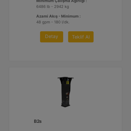
Minimum Çalışma Ağırlığı :
6486 lb - 2942 kg
Azami Akış - Minimum :
48 gpm - 180 l/dk.
Detay
Teklif Al
B2s