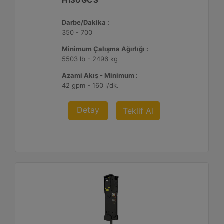
H130 GC S
Darbe/Dakika :
350 - 700
Minimum Çalışma Ağırlığı :
5503 lb - 2496 kg
Azami Akış - Minimum :
42 gpm - 160 l/dk.
Detay
Teklif Al