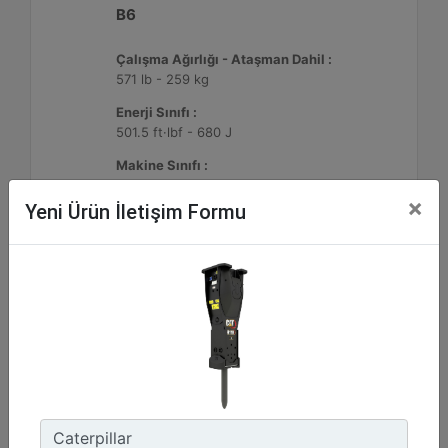
B6
Çalışma Ağırlığı - Ataşman Dahil :
571 lb - 259 kg
Enerji Sınıfı :
501.5 ft·lbf - 680 J
Makine Sınıfı :
4-9 Tonluk Mini Ekskavatörler, 216-299 Mikro Yükleyici/Kompakt Paletli Yükleyiciler, 415-444 Kazıcı Yükleyiciler
×
Yeni Ürün İletişim Formu
Detay
Teklif Al