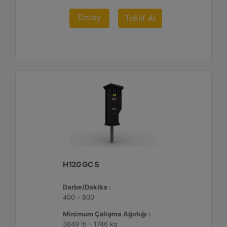
Detay
Teklif Al
H120 GC S
Darbe/Dakika :
400 - 800
Minimum Çalışma Ağırlığı :
3849 lb - 1746 kg