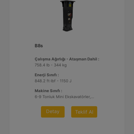
B8s
Çalışma Ağırlığı - Ataşman Dahil :
758.4 lb - 344 kg
Enerji Sınıfı :
848.2 ft·lbf - 1150 J
Makine Sınıfı :
6-9 Tonluk Mini Ekskavatörler, 216-299 Mikro Yükleyici/Kompakt Paletli Yükleyiciler, 415-444 Kazıcı Yükleyiciler
Detay
Teklif Al