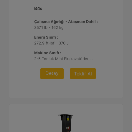
B4s
Çalışma Ağırlığı - Ataşman Dahil :
357.1 lb - 162 kg
Enerji Sınıfı :
272.9 ft·lbf - 370 J
Makine Sınıfı :
2-5 Tonluk Mini Ekskavatörler, 216-299 Mikro Yükleyici/Kompakt Paletli Yükleyiciler
Detay
Teklif Al