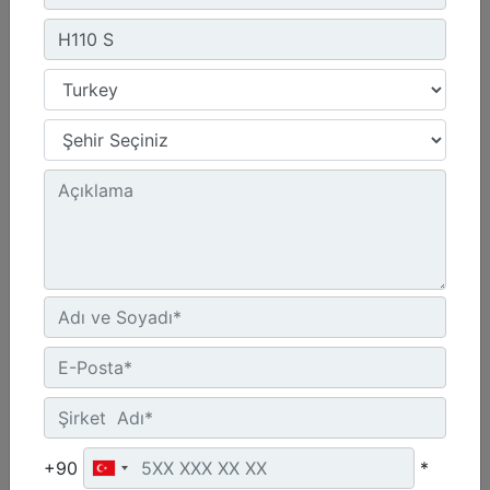
B8
Çalışma Ağırlığı - Ataşman Dahil :
771 lb - 349.7 kg
Enerji Sınıfı :
848.2 ft·lbf - 1150 J
Makine Sınıfı :
6-9 Tonluk Mini Ekskavatörler, 216-299 Mikro Yükleyici/Kompakt Paletli Yükleyiciler, 415-444 Kazıcı Yükleyiciler
Detay
Teklif Al
+90
*