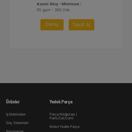
Azami Akış - Minimum :
95 gpm - 360 l/dk.
Detay
Teklif Al
Ürünler
Yedek Parça
İş Makinaları
Parça Mağazası (
Parts.Cat.Com)
Güç Sistemleri
Motor Yedek Parça
Ataşmanlar