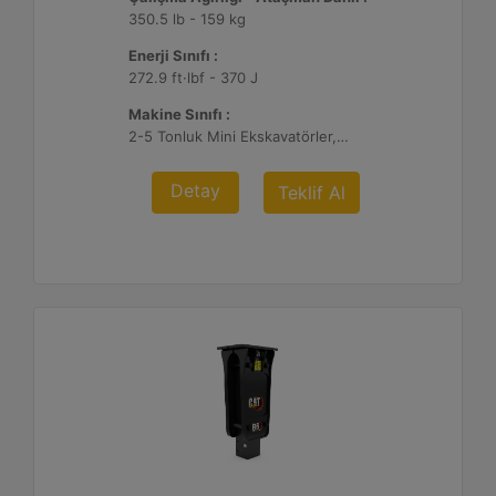
350.5 lb - 159 kg
Enerji Sınıfı :
272.9 ft·lbf - 370 J
Makine Sınıfı :
2-5 Tonluk Mini Ekskavatörler, 216-299 Mikro Yükleyici/Kompakt Paletli Yükleyiciler
Detay
Teklif Al