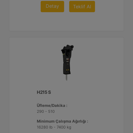
Detay
Teklif Al
H215 S
Üfleme/Dakika :
290 - 510
Minimum Çalışma Ağırlığı :
16280 lb - 7400 kg