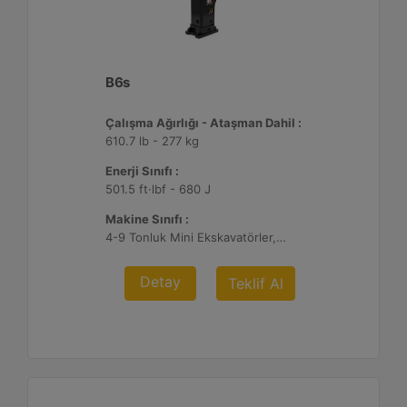
B6s
Çalışma Ağırlığı - Ataşman Dahil :
610.7 lb - 277 kg
Enerji Sınıfı :
501.5 ft·lbf - 680 J
Makine Sınıfı :
4-9 Tonluk Mini Ekskavatörler, 216-299 Mikro Yükleyici/Kompakt Paletli Yükleyiciler, 415-444 Kazıcı Yükleyiciler
Detay
Teklif Al