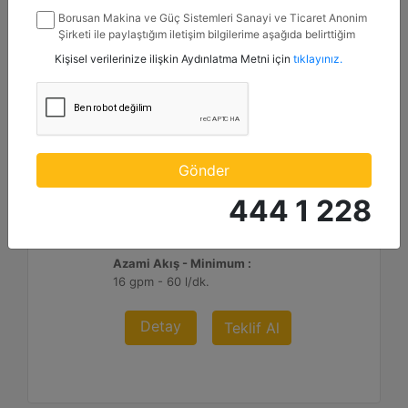
Borusan Makina ve Güç Sistemleri Sanayi ve Ticaret Anonim
Şirketi ile paylaştığım iletişim bilgilerime aşağıda belirttiğim
kanallardan kampanya, etkinlik ve özel fırsatlar ile ilgili
Kişisel verilerinize ilişkin Aydınlatma Metni için
tıklayınız.
mesaj gönderilmesine izin veriyorum.
H110 S
Üfleme/Dakika :
Gönder
450 - 1000
444 1 228
Minimum Çalışma Ağırlığı :
2090 lb - 950 kg
Azami Akış - Minimum :
16 gpm - 60 l/dk.
Detay
Teklif Al