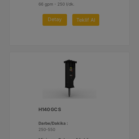
66 gpm - 250 l/dk.
Detay
Teklif Al
H140 GC S
Darbe/Dakika :
250-550