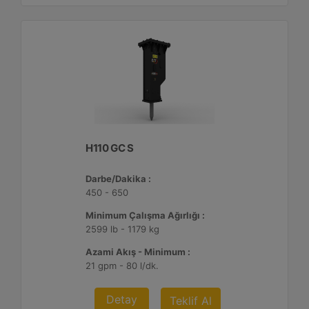
H110 GC S
Darbe/Dakika :
450 - 650
Minimum Çalışma Ağırlığı :
2599 lb - 1179 kg
Azami Akış - Minimum :
21 gpm - 80 l/dk.
Detay
Teklif Al