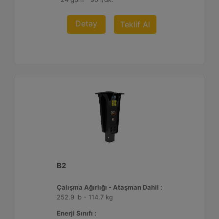
Detay
Teklif Al
B2
Çalışma Ağırlığı - Ataşman Dahil :
252.9 lb - 114.7 kg
Enerji Sınıfı :