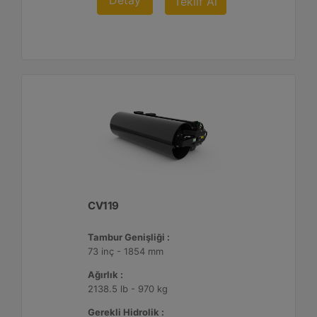
Detay
Teklif Al
CV119
Tambur Genişliği :
73 inç - 1854 mm
Ağırlık :
2138.5 lb - 970 kg
Gerekli Hidrolik :