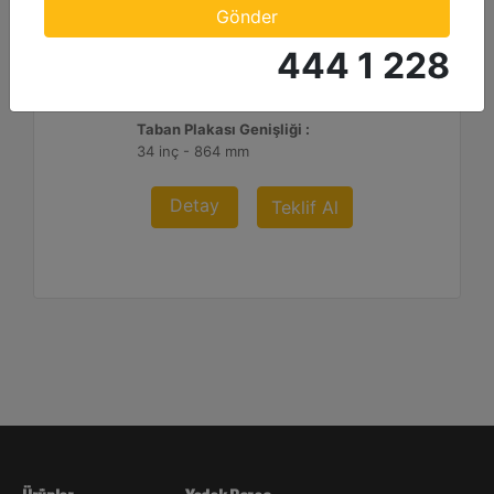
Darbe Kuvveti :
Gönder
24669 lb - 110 kN
444 1 228
Çevrim/Minimum :
2200
Taban Plakası Genişliği :
34 inç - 864 mm
Detay
Teklif Al