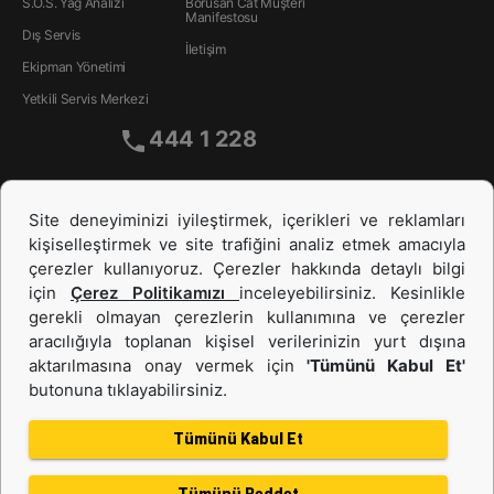
S.O.S. Yağ Analizi
Borusan Cat Müşteri
Manifestosu
Dış Servis
İletişim
Ekipman Yönetimi
Yetkili Servis Merkezi
444 1 228
Site deneyiminizi iyileştirmek, içerikleri ve reklamları
kişiselleştirmek ve site trafiğini analiz etmek amacıyla
çerezler kullanıyoruz. Çerezler hakkında detaylı bilgi
için
Çerez Politikamızı
inceleyebilirsiniz. Kesinlikle
gerekli olmayan çerezlerin kullanımına ve çerezler
aracılığıyla toplanan kişisel verilerinizin yurt dışına
İş Makinası ve Güç Sistemleri
aktarılmasına onay vermek için
'Tümünü Kabul Et'
butonuna tıklayabilirsiniz.
İkinci el ve Kiralama
Tümünü Kabul Et