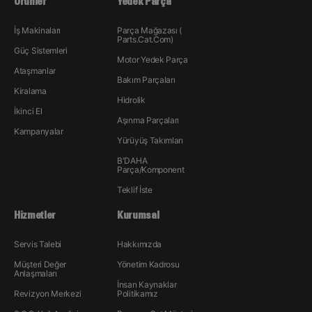
Ürünler
Yedek Parça
İş Makinaları
Parça Mağazası (
Parts.Cat.Com)
Güç Sistemleri
Motor Yedek Parça
Ataşmanlar
Bakım Parçaları
Kiralama
Hidrolik
İkinci El
Aşınma Parçaları
Kampanyalar
Yürüyüş Takımları
B'DAHA
Parça/Komponent
Teklif İste
Hizmetler
Kurumsal
Servis Talebi
Hakkımızda
Müşteri Değer
Yönetim Kadrosu
Anlaşmaları
İnsan Kaynakları
Revizyon Merkezi
Politikamız