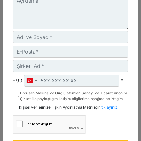
Çevrim/Minimum :
2200
Taban Plakası Genişliği :
29 inç - 737 mm
Detay
Teklif Al
+90
*
Borusan Makina ve Güç Sistemleri Sanayi ve Ticaret Anonim
Şirketi ile paylaştığım iletişim bilgilerime aşağıda belirttiğim
kanallardan kampanya, etkinlik ve özel fırsatlar ile ilgili
Kişisel verilerinize ilişkin Aydınlatma Metni için
tıklayınız.
mesaj gönderilmesine izin veriyorum.
CVP110