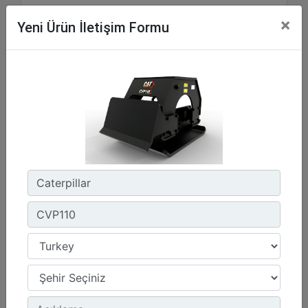
Standart Akış
×
Yeni Ürün İletişim Formu
Detay
Teklif Al
CVP75
Darbe Kuvveti :
16508 lb - 74 kN