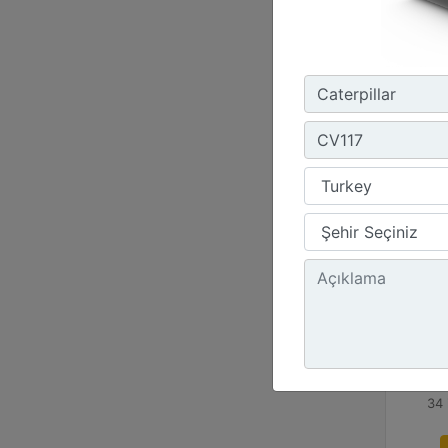
CV
Dar
246
Çe
22
Tab
34 