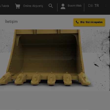
Dil:
TR
Boom Web
 Talebi
Online Alışveriş
l
İletişim
Biz Sizi Arayalım