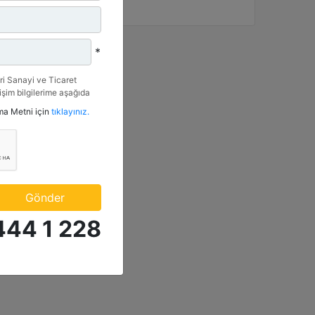
*
i Sanayi ve Ticaret
tişim bilgilerime aşağıda
etkinlik ve özel fırsatlar
tma Metni için
tıklayınız.
n veriyorum.
Gönder
444 1 228