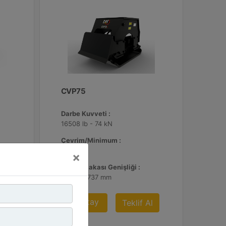
CVP75
Darbe Kuvveti :
16508 lb - 74 kN
Çevrim/Minimum :
2200
×
Taban Plakası Genişliği :
29 inç - 737 mm
Detay
Al
Teklif Al