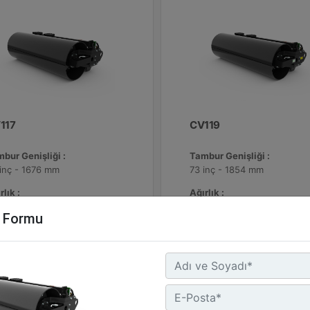
117
CV119
bur Genişliği :
Tambur Genişliği :
inç - 1676 mm
73 inç - 1854 mm
rlık :
Ağırlık :
3.5 lb - 936 kg
2138.5 lb - 970 kg
m Formu
ekli Hidrolik :
Gerekli Hidrolik :
ndart Akış
Standart Akış
Detay
Detay
Teklif Al
Teklif 