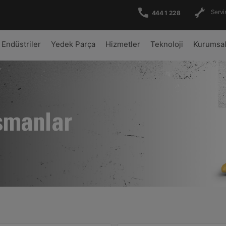
Servis
444 1 228
Endüstriler
Yedek Parça
Hizmetler
Teknoloji
Kurumsa
şmanlar