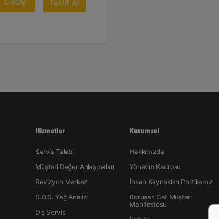
Detay
Teklif Al
Hizmetler
Kurumsal
Servis Talebi
Hakkımızda
Müşteri Değer Anlaşmaları
Yönetim Kadrosu
Revizyon Merkezi
İnsan Kaynakları Politikamız
S.O.S. Yağ Analizi
Borusan Cat Müşteri
Manifestosu
Dış Servis