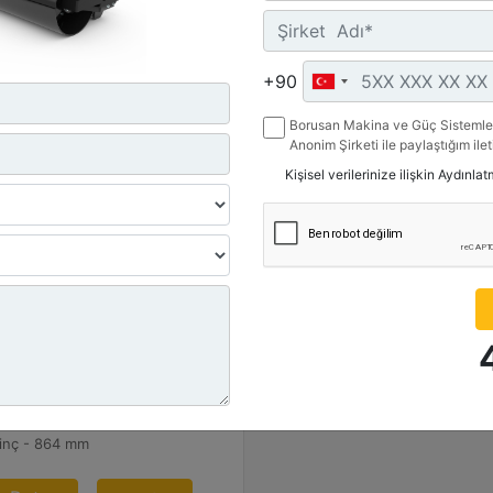
+90
Borusan Makina ve Güç Sistemler
Anonim Şirketi ile paylaştığım ile
belirttiğim kanallardan kampanya, 
Kişisel verilerinize ilişkin Aydınla
ile ilgili mesaj gönderilmesine izi
P110
be Kuvveti :
69 lb - 110 kN
vrim/Minimum :
00
an Plakası Genişliği :
inç - 864 mm