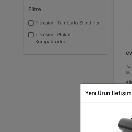
Filtre
Titreşimli Tamburlu Silindirler
Titreşimli Plakalı
Kompaktörler
CV
Tam
66 
Ağı
206
Yeni Ürün İletişi
Ger
Sta