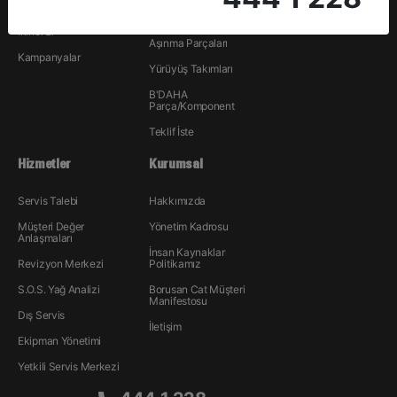
Kiralama
Hidrolik
İkinci El
Aşınma Parçaları
Kampanyalar
Yürüyüş Takımları
B'DAHA
Parça/Komponent
Teklif İste
Hizmetler
Kurumsal
Servis Talebi
Hakkımızda
Müşteri Değer
Yönetim Kadrosu
Anlaşmaları
İnsan Kaynakları
Revizyon Merkezi
Politikamız
S.O.S. Yağ Analizi
Borusan Cat Müşteri
Manifestosu
Dış Servis
İletişim
Ekipman Yönetimi
Yetkili Servis Merkezi