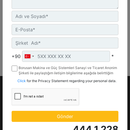
925.9 lb - 420 kg
Detay
Teklif Al
+90
*
Borusan Makina ve Güç Sistemleri Sanayi ve Ticaret Anonim
Şirketi ile paylaştığım iletişim bilgilerime aşağıda belirttiğim
kanallardan kampanya, etkinlik ve özel fırsatlar ile ilgili
Click
for the Privacy Statement regarding your personal data.
mesaj gönderilmesine izin veriyorum.
Ürünler
Yedek Parça
İş Makinaları
Parça Mağazası (
Parts.Cat.Com)
Güç Sistemleri
Gönder
Motor Yedek Parça
Ataşmanlar
444 1 228
Bakım Parçaları