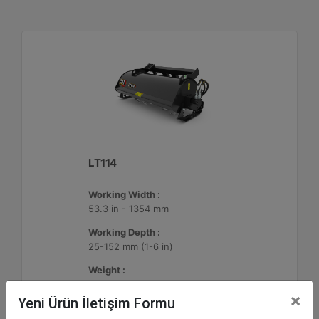
LT114
Working Width :
53.3 in - 1354 mm
Working Depth :
25-152 mm (1-6 in)
Weight :
925.9 lb - 420 kg
×
Yeni Ürün İletişim Formu