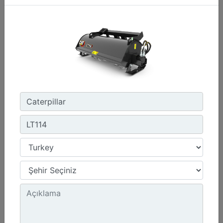
Detay
Teklif Al
LT118
Working Width :
72.8 in - 1848 mm
Working Depth :
25-152 mm (1-6 in)
Weight :