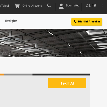
Dil:
TR
Boom Web
 Talebi
Online Alışveriş
l
İletişim
Biz Sizi Arayalım
Teklif Al