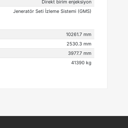
Direkt birim enjeksiyon
Jeneratör Seti İzleme Sistemi (GMS)
10261.7 mm
2530.3 mm
3977.7 mm
41390 kg