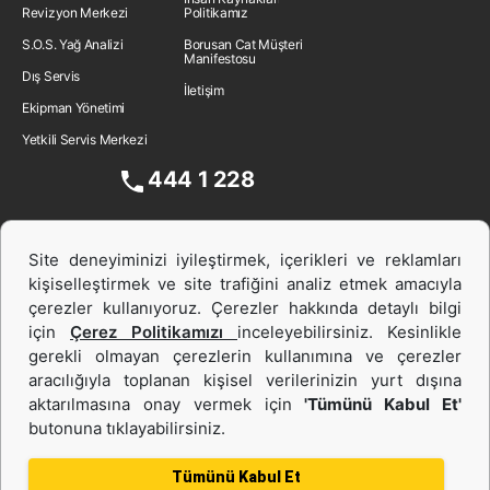
Revizyon Merkezi
Politikamız
S.O.S. Yağ Analizi
Borusan Cat Müşteri
Manifestosu
Dış Servis
İletişim
Ekipman Yönetimi
Yetkili Servis Merkezi
444 1 228
Site deneyiminizi iyileştirmek, içerikleri ve reklamları
kişiselleştirmek ve site trafiğini analiz etmek amacıyla
çerezler kullanıyoruz. Çerezler hakkında detaylı bilgi
için
Çerez Politikamızı
inceleyebilirsiniz. Kesinlikle
gerekli olmayan çerezlerin kullanımına ve çerezler
aracılığıyla toplanan kişisel verilerinizin yurt dışına
İş Makinası ve Güç Sistemleri
aktarılmasına onay vermek için
'Tümünü Kabul Et'
butonuna tıklayabilirsiniz.
İkinci el ve Kiralama
Tümünü Kabul Et