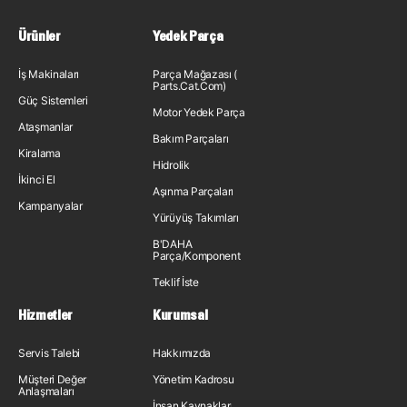
Ürünler
Yedek Parça
İş Makinaları
Parça Mağazası (
Parts.Cat.Com)
Güç Sistemleri
Motor Yedek Parça
Ataşmanlar
Bakım Parçaları
Kiralama
Hidrolik
İkinci El
Aşınma Parçaları
Kampanyalar
Yürüyüş Takımları
B'DAHA
Parça/Komponent
Teklif İste
Hizmetler
Kurumsal
Servis Talebi
Hakkımızda
Müşteri Değer
Yönetim Kadrosu
Anlaşmaları
İnsan Kaynakları