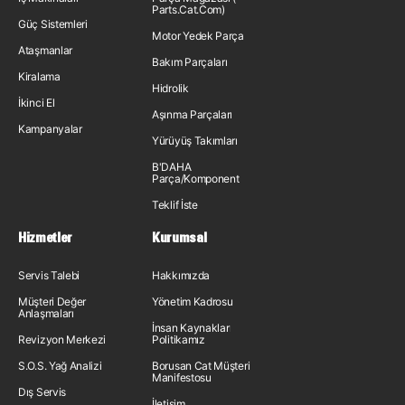
Parts.Cat.Com)
Güç Sistemleri
Motor Yedek Parça
Ataşmanlar
Bakım Parçaları
Kiralama
Hidrolik
İkinci El
Aşınma Parçaları
Kampanyalar
Yürüyüş Takımları
B'DAHA
Parça/Komponent
Teklif İste
Hizmetler
Kurumsal
Servis Talebi
Hakkımızda
Müşteri Değer
Yönetim Kadrosu
Anlaşmaları
İnsan Kaynakları
Revizyon Merkezi
Politikamız
S.O.S. Yağ Analizi
Borusan Cat Müşteri
Manifestosu
Dış Servis
İletişim