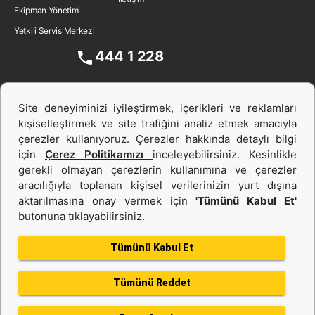
Ekipman Yönetimi
Yetkili Servis Merkezi
444 1 228
Site deneyiminizi iyileştirmek, içerikleri ve reklamları
kişiselleştirmek ve site trafiğini analiz etmek amacıyla
çerezler kullanıyoruz. Çerezler hakkında detaylı bilgi
için
Çerez Politikamızı
inceleyebilirsiniz. Kesinlikle
gerekli olmayan çerezlerin kullanımına ve çerezler
aracılığıyla toplanan kişisel verilerinizin yurt dışına
İş Makinası ve Güç Sistemleri
aktarılmasına onay vermek için
'Tümünü Kabul Et'
butonuna tıklayabilirsiniz.
İkinci el ve Kiralama
Tümünü Kabul Et
Tümünü Reddet
Gizlilik Politikası
Kullanım Şartları
Çerez politikası
Bilgi Toplumu Hizmeti