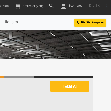
Dil:
TR
Boom Web
 Talebi
Online Alışveriş
l
İletişim
Biz Sizi Arayalım
Teklif Al