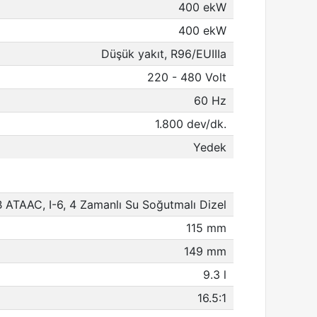
400 ekW
400 ekW
Düşük yakıt, R96/EUIIIa
220 - 480 Volt
60 Hz
1.800 dev/dk.
Yedek
 ATAAC, I-6, 4 Zamanlı Su Soğutmalı Dizel
115 mm
149 mm
9.3 l
16.5:1