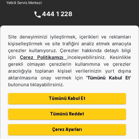
Yetkili Servis Merkezi
444 1 228
Site deneyiminizi iyileştirmek, içerikleri ve reklamları
kişiselleştirmek ve site trafiğini analiz etmek amacıyla
çerezler kullanıyoruz. Çerezler hakkında detaylı bilgi
için
Çerez Politikamızı
inceleyebilirsiniz. Kesinlikle
gerekli olmayan çerezlerin kullanımına ve çerezler
aracılığıyla toplanan kişisel verilerinizin yurt dışına
İş Makinası ve Güç Sistemleri
aktarılmasına onay vermek için
'Tümünü Kabul Et'
butonuna tıklayabilirsiniz.
İkinci el ve Kiralama
Tümünü Kabul Et
Tümünü Reddet
Gizlilik Politikası
Kullanım Şartları
Çerez politikası
Bilgi Toplumu Hizmeti
Çerez Ayarları
Kişisel Verilerin Korunması