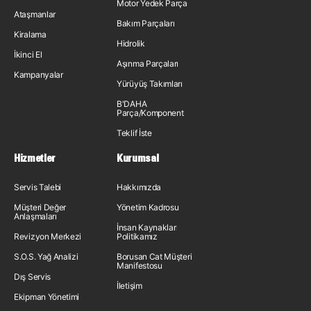
Motor Yedek Parça
Ataşmanlar
Bakım Parçaları
Kiralama
Hidrolik
İkinci El
Aşınma Parçaları
Kampanyalar
Yürüyüş Takımları
B'DAHA
Parça/Komponent
Teklif İste
Hizmetler
Kurumsal
Servis Talebi
Hakkımızda
Müşteri Değer
Yönetim Kadrosu
Anlaşmaları
İnsan Kaynakları
Revizyon Merkezi
Politikamız
S.O.S. Yağ Analizi
Borusan Cat Müşteri
Manifestosu
Dış Servis
İletişim
Ekipman Yönetimi