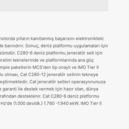
torda yılların kanıtlanmış başarısını elektronikteki
e barındırır. Sonuç, deniz platformu uygulamaları için
zümdür. C280-6 deniz platformu jeneratör seti için
üretim teknelerinde ve platformlarında ana güç
omple paketlerin MCS'den tip onaylı ve IMO Tier II
lu olması, Cat C280-12 jeneratör setinin tekneye
leştirmektedir. Cat jeneratör setleri operasyonunuza
e garanti ile destek vermek için hazır olan, dünya
tarafından desteklenir. Cat C280-6 deniz platformu
 Hz'de (1.000 dev/dk.) 1.760 -1.940 ekW. IMO Tier II