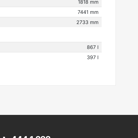
1818 mm
7441 mm
2733 mm
867 l
397 l