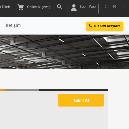
Dil:
TR
Boom Web
 Talebi
Online Alışveriş
l
İletişim
Biz Sizi Arayalım
Teklif Al