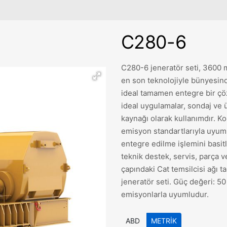
C280-6
C280-6 jeneratör seti, 3600 mo
en son teknolojiyle bünyesind
ideal tamamen entegre bir çö
ideal uygulamalar, sondaj ve 
kaynağı olarak kullanımdır. K
emisyon standartlarıyla uyum
entegre edilme işlemini basit
teknik destek, servis, parça v
çapındaki Cat temsilcisi ağı 
jeneratör seti. Güç değeri: 50
emisyonlarla uyumludur.
ABD
METRIK