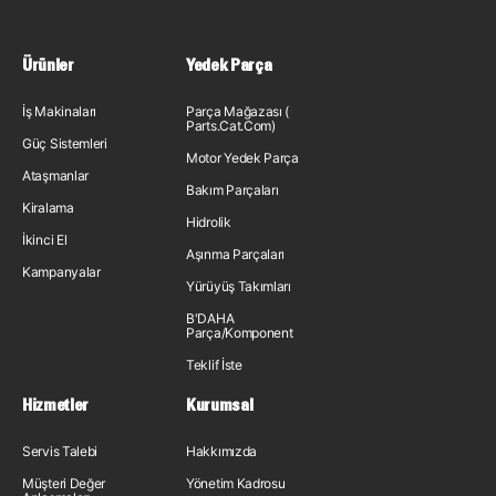
Ürünler
Yedek Parça
İş Makinaları
Parça Mağazası (
Parts.Cat.Com)
Güç Sistemleri
Motor Yedek Parça
Ataşmanlar
Bakım Parçaları
Kiralama
Hidrolik
İkinci El
Aşınma Parçaları
Kampanyalar
Yürüyüş Takımları
B'DAHA
Parça/Komponent
Teklif İste
Hizmetler
Kurumsal
Servis Talebi
Hakkımızda
Müşteri Değer
Yönetim Kadrosu