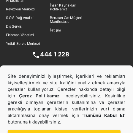
Anlaşmaları
İnsan Kaynakları
Revizyon Merkezi
Politikamız
S.O.S. Yağ Analizi
Borusan Cat Müşteri
Manifestosu
Dış Servis
İletişim
Ekipman Yönetimi
Yetkili Servis Merkezi
444 1 228
Site deneyiminizi iyileştirmek, içerikleri ve reklamları
kişiselleştirmek ve site trafiğini analiz etmek amacıyla
çerezler kullanıyoruz. Çerezler hakkında detaylı bilgi
için
Çerez Politikamızı
inceleyebilirsiniz. Kesinlikle
gerekli olmayan çerezlerin kullanımına ve çerezler
aracılığıyla toplanan kişisel verilerinizin yurt dışına
İş Makinası ve Güç Sistemleri
aktarılmasına onay vermek için
'Tümünü Kabul Et'
butonuna tıklayabilirsiniz.
İkinci el ve Kiralama