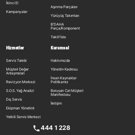
İkinci El
Aşınma Parçaları
Kampanyalar
Yürüyüş Takımları
B'DAHA
Parça/Komponent
Teklif İste
Hizmetler
Kurumsal
Servis Talebi
Hakkımızda
Müşteri Değer
Yönetim Kadrosu
Anlaşmaları
İnsan Kaynakları
Revizyon Merkezi
Politikamız
S.O.S. Yağ Analizi
Borusan Cat Müşteri
Manifestosu
Dış Servis
İletişim
Ekipman Yönetimi
Yetkili Servis Merkezi
444 1 228