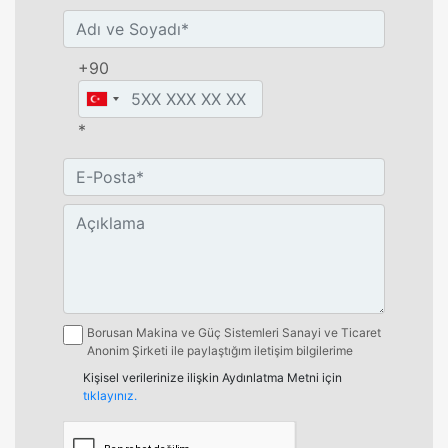
+90
*
Borusan Makina ve Güç Sistemleri Sanayi ve Ticaret
Anonim Şirketi ile paylaştığım iletişim bilgilerime
aşağıda belirttiğim kanallardan kampanya, etkinlik
Kişisel verilerinize ilişkin Aydınlatma Metni için
ve özel fırsatlar ile ilgili mesaj gönderilmesine izin
tıklayınız.
veriyorum.