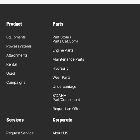
Product
Parts
Equipments
Part Store (
Parts.Cat.Com)
Power systems
Engine Parts
Attachments
Maintenance Parts
Rental
Hydraulic
Used
Wear Parts
Campaigns
Undercarriage
B'DAHA
Part/Component
Request an Offer
Services
Corporate
Request Service
About US