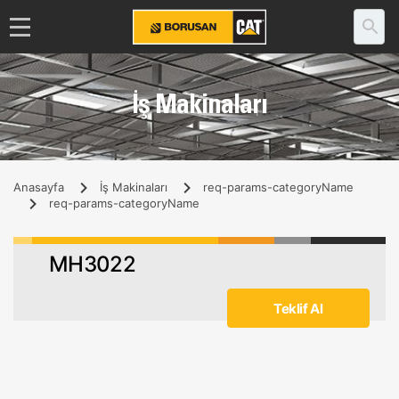
İş Makinaları
Anasayfa
İş Makinaları
req-params-categoryName
req-params-categoryName
MH3022
Teklif Al