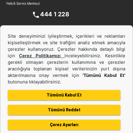
Yetkili Servis Merkezi
444 1 228
Site deneyiminizi iyileştirmek, içerikleri ve reklamları
kişiselleştirmek ve site trafiğini analiz etmek amacıyla
çerezler kullanıyoruz. Çerezler hakkında detaylı bilgi
için
Çerez Politikamızı
inceleyebilirsiniz. Kesinlikle
gerekli olmayan çerezlerin kullanımına ve çerezler
aracılığıyla toplanan kişisel verilerinizin yurt dışına
İş Makinası ve Güç Sistemleri
aktarılmasına onay vermek için
'Tümünü Kabul Et'
butonuna tıklayabilirsiniz.
İkinci el ve Kiralama
Tümünü Kabul Et
Tümünü Reddet
Gizlilik Politikası
Kullanım Şartları
Çerez politikası
Bilgi Toplumu Hizmeti
Çerez Ayarları
Kişisel Verilerin Korunması