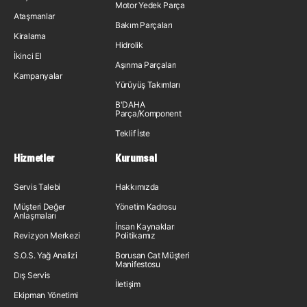
Motor Yedek Parça
Ataşmanlar
Bakım Parçaları
Kiralama
Hidrolik
İkinci El
Aşınma Parçaları
Kampanyalar
Yürüyüş Takımları
B'DAHA
Parça/Komponent
Teklif İste
Hizmetler
Kurumsal
Servis Talebi
Hakkımızda
Müşteri Değer
Yönetim Kadrosu
Anlaşmaları
İnsan Kaynakları
Revizyon Merkezi
Politikamız
S.O.S. Yağ Analizi
Borusan Cat Müşteri
Manifestosu
Dış Servis
İletişim
Ekipman Yönetimi