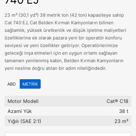
23 m³ (30,1 yd³) 38 metrik ton (42 ton) kapasiteye sahip
Cat 740 EJ, Cat Belden Kırmalı Kamyonların bilinen
sağlamlık, yüksek üretkenlik ve düşük işletme maliyetleri
özelliklerine ek olarak pazara yeni bir operatör konforu
seviyesi ve yeni özellikler getiriyor. Operatörlerimize
geleceği inşa etmeleri için en uygun ortamı sağlayan
tamamen yenilenmiş kabin, Belden Kırmalı Kamyonların
yeni nesline doğru atılan bir adım niteliğindedir.
ABD
METRIK
Motor Modeli
Cat® C18
Azami Yük
38 t
Yığılı (SAE 2:1)
23 m³