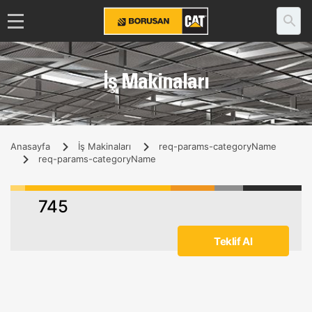
İş Makinaları
Anasayfa
İş Makinaları
req-params-categoryName
req-params-categoryName
745
Teklif Al