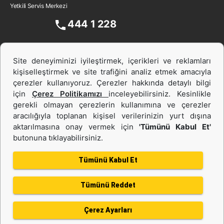
Yetkili Servis Merkezi
444 1 228
Site deneyiminizi iyileştirmek, içerikleri ve reklamları
kişiselleştirmek ve site trafiğini analiz etmek amacıyla
çerezler kullanıyoruz. Çerezler hakkında detaylı bilgi
için
Çerez Politikamızı
inceleyebilirsiniz. Kesinlikle
gerekli olmayan çerezlerin kullanımına ve çerezler
aracılığıyla toplanan kişisel verilerinizin yurt dışına
İş Makinası ve Güç Sistemleri
aktarılmasına onay vermek için
'Tümünü Kabul Et'
butonuna tıklayabilirsiniz.
İkinci el ve Kiralama
Tümünü Kabul Et
Tümünü Reddet
Gizlilik Politikası
Kullanım Şartları
Çerez politikası
Bilgi Toplumu Hizmeti
Çerez Ayarları
Kişisel Verilerin Korunması