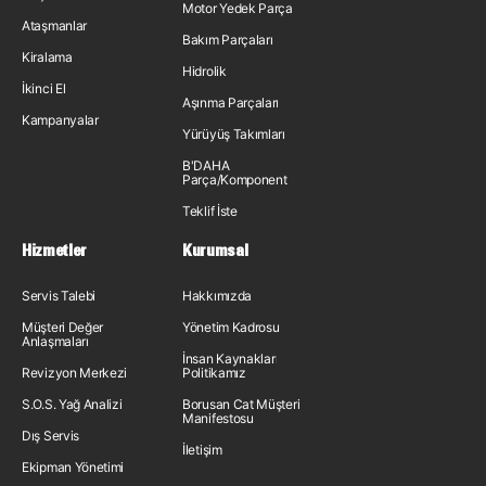
Motor Yedek Parça
Ataşmanlar
Bakım Parçaları
Kiralama
Hidrolik
İkinci El
Aşınma Parçaları
Kampanyalar
Yürüyüş Takımları
B'DAHA
Parça/Komponent
Teklif İste
Hizmetler
Kurumsal
Servis Talebi
Hakkımızda
Müşteri Değer
Yönetim Kadrosu
Anlaşmaları
İnsan Kaynakları
Revizyon Merkezi
Politikamız
S.O.S. Yağ Analizi
Borusan Cat Müşteri
Manifestosu
Dış Servis
İletişim
Ekipman Yönetimi